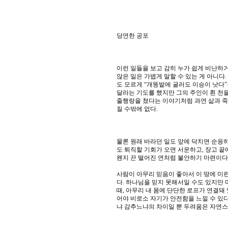
당연한 공포
이런 일들을 보고 감히 누가 쉽게 비난하거
않은 일은 가볍게 말할 수 있는 게 아니다
도 모르게 “개똥밭에 굴러도 이승이 낫다”
달라는 기도를 했지만 그의 주인이 흰 천
줄행랑을 쳤다는 이야기처럼 과연 삶과 죽
질 수밖에 없다.
물론 원래 바라던 일도 앞에 닥치면 순응하
도 퇴직할 기회가 오면 서운하고, 장고 
왠지 끈 떨어진 연처럼 불안하기 마련이다.
사람이 아무리 믿음이 좋아서 이 땅에 미
다. 하나님을 믿지 못해서일 수도 있지만 
때, 아무리 내 몸에 단단한 로프가 연결돼
어야 비로소 자기가 안전함을 느낄 수 있다
냐 감추느냐의 차이일 뿐 두려움은 자연스