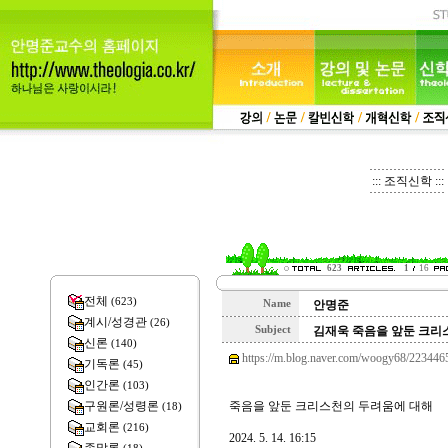
::: 조직신학 :::
623
1
16
전체
(623)
Name
안명준
계시/성경관
(26)
Subject
김재욱 죽음을 앞둔 크리
신론
(140)
https://m.blog.naver.com/woogy68/2234
기독론
(45)
인간론
(103)
구원론/성령론
죽음을 앞둔 크리스천의 두려움에 대해
(18)
교회론
(216)
2024. 5. 14. 16:15