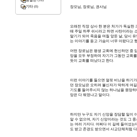
종말론
(18)
기타
장모님, 장로님, 권사님
(0)
오래전 직장 상사 한 분은 처가가 독실한
때 주일 하루 쉬시라고 하면 사탄이라는 
말기가 되어 죽음을 며칠 앞둔 날, 당시 유
는 이야기를 듣고 가슴이 너무 아팠다고 
어떤 장로님은 평생 교회에 헌신하던 중 암
앙을 모두 부정하며 자기가 그동안 교회를
듯이 교회를 떠났다고 한다.
이런 이야기를 들으면 얼핏 비난을 하기가 
던 장모님은 오히려 불신자가 딱하게 여길
기도를 들어주시지 않는 하나님을 원망하며
앙은 다 뭐였냐고 말이다.
하지만 누구도 자기 신앙을 장담할 일이 아
알 수 없으며, 자기 신앙이라는 것도 그 
는 여러 가지다. 어쩌다 이 길에 들어섰는
도 받고 존경도 받으면서 사교단체처럼 다