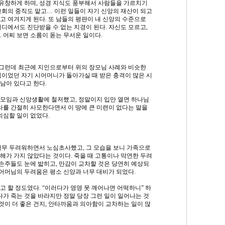
유창하게 하며, 성경 지식도 풍부해서 사람들을 가르치기
교회의 중직도 맡고… 이런 일들이 자기 신앙의 재산이 되고
고 여겨지게 된다. 또 남들의 평판이 내 신앙의 수준으로
디에서도 진단받을 수 없는 지경이 된다. 자신도 모르고,
 어찌 보면 소름이 돋는 무서운 일이다.
. 그런데 최근에 지인으로부터 위의 장모님 사례와 비슷한
님이었던 자기 시어머니가 돌아가실 때 받은 충격이 많은 시
남아 있다고 한다.
모임과 신앙생활에 철저했고, 정말이지 입만 열면 하나님
라를 간절히 사모한다면서 이 땅에 큰 미련이 없다는 말을
의심할 일이 없었다.
너무 두려워하면서 노심초사했고, 그 모습을 보니 가족으로
해가 가지 않았다는 것이다. 죽을 때 고통이나 막연한 두려
 손주들도 눈에 밟히고, 만감이 교차할 것은 당연히 예상되
 어머님의 두려움은 평소 신앙과 너무 대비가 되었다.
 할 정도였다. “이러다가 영영 못 깨어나면 어떡하니” 하
다가 죽는 것을 바라지만 정말 당장 그런 일이 일어나는 것
 것이 더 좋은 건지, 안타까움과 의아함이 교차하는 일이 많