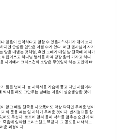
나 믿음이 연약하다고 말할 수 있을까? 자기가 겪어 보지
. 하지만 씁쓸한 입맛은 어쩔 수가 없다. 어떤 권사님이 자기
는 말을 내뱉는 것처럼, 흑인 노예가 매일 밤 천국에 데려가
을 뒤집어쓰고 하나님 행세를 하며 당장 함께 가자고 하니
음 사이에서 크리스천의 소망은 무엇일까 하는 고민에 빠
기 힘든 법이다. 늘 사직서를 가슴에 품고 다닌 사람이라
끝에 퇴사를 해도 그만두는 날에는 마음이 싱숭생숭한 것이
​
련이 없고 매일 천국을 사모했어도 막상 닥치면 두려운 법이
미지의 문을 여는 일 자체가 두려운 것이다. 번지점프를 할
 있어도 무섭다. 로프에 걸려 몸이 낙하를 멈추는 순간이 되
. 죽음에 임박한 크리스천도 똑같다. 그 공포를 내색하느
러운 과정이다.