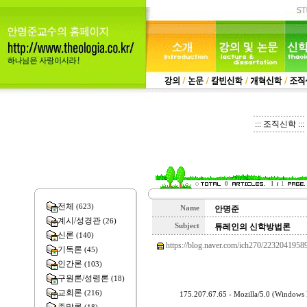
::: 조직신학 :::
0
1
1
전체
(623)
Name
안명준
계시/성경관
(26)
Subject
튜레인의 신학방법론
신론
(140)
https://blog.naver.com/ich270/2232041958
기독론
(45)
인간론
(103)
구원론/성령론
(18)
교회론
(216)
175.207.67.65 - Mozilla/5.0 (Windows