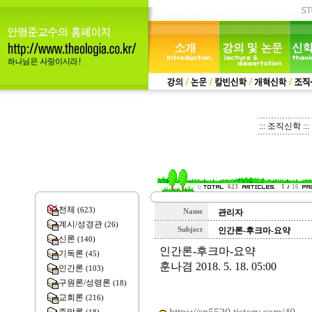
::: 조직신학 :::
623
1
16
전체
(623)
Name
관리자
계시/성경관
(26)
Subject
인간론-후크마-요약
신론
(140)
인간론-후크마-요약
기독론
(45)
훈나겸 2018. 5. 18. 05:00
인간론
(103)
구원론/성령론
(18)
교회론
(216)