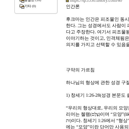
https://sp5530.tistory.com/40
종말론
(18)
인간론
기타
(0)
후크마는 인간은 피조물인 동시
한다. 그는 성경에서도 사람이
다고 주장한다. 여기서 피조물
이야기하는 것이고, 인격체됨은
의지를 가지고 선택할 수 있음을 말
구약의 가르침
하나님의 형상에 관한 성경 구
1) 창세기 1:26-28(성경 본문도 
“우리의 형상대로, 우리의 모양을 
리어는 첼램(צֶלֶם)이며 “모양”(likeness)이라고 번역된 히브리어는 데무쓰(דְּמ
וּת)이다. 창세기 1:26에서 “형상”이란 단어와 “모양”이란 단어가 창세기 5:1
에는 “모양”이란 단어만 사용되고