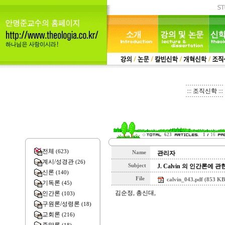
::: 조직신학 :::
623
1
16
전체
(623)
Name
관리자
계시/성경관
(26)
Subject
J. Calvin 의 인간론에 
신론
(140)
File
calvin_043.pdf (853 KB
기독론
(45)
김순정, 총신대,
인간론
(103)
구원론/성령론
(18)
교회론
(216)