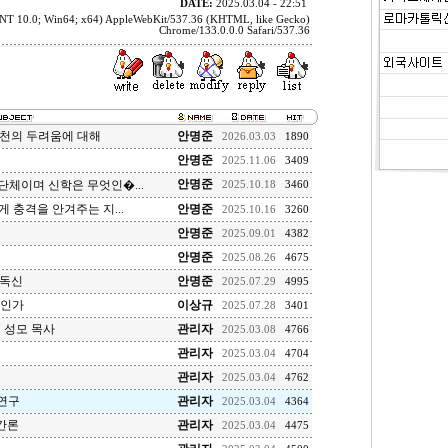
DATE:
2025.03.04 - 22:51
 NT 10.0; Win64; x64) AppleWebKit/537.36 (KHTML, like Gecko)
Chrome/133.0.0.0 Safari/537.36
천의 두려움에 대해
안명준
2026.03.03
1890
안명준
2025.11.06
3409
안명준
 단체이며 신학은 무엇인�...
2025.10.18
3460
게 충격을 안겨주는 지...
안명준
2025.10.16
3260
안명준
2025.09.01
4382
안명준
2025.08.26
4675
기독신
안명준
2025.07.29
4995
엇인가
이상규
2025.07.28
3401
 성모 목사
관리자
2025.03.08
4766
관리자
2025.03.04
4704
관리자
2025.03.04
4762
 연구
관리자
2025.03.04
4364
간론
관리자
2025.03.04
4475