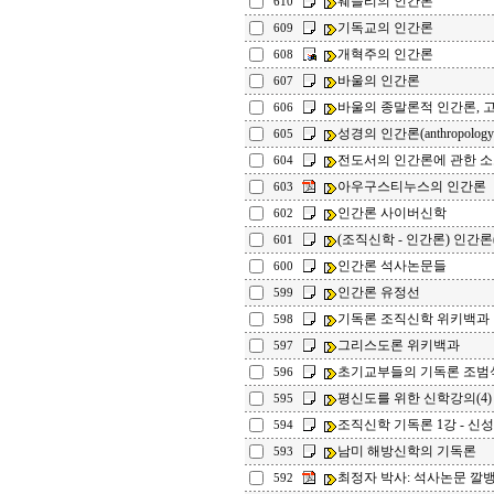
웨슬리의 인간론
610
기독교의 인간론
609
개혁주의 인간론
608
바울의 인간론
607
바울의 종말론적 인간론, 
606
성경의 인간론(anthropolog
605
전도서의 인간론에 관한 
604
아우구스티누스의 인간론
603
인간론 사이버신학
602
(조직신학 - 인간론) 인간론
601
인간론 석사논문들
600
인간론 유정선
599
기독론 조직신학 위키백과
598
그리스도론 위키백과
597
초기교부들의 기독론 
596
평신도를 위한 신학강의(4)
595
조직신학 기독론 1강 - 신
594
남미 해방신학의 기독론
593
최정자 박사: 석사논문 깔
592