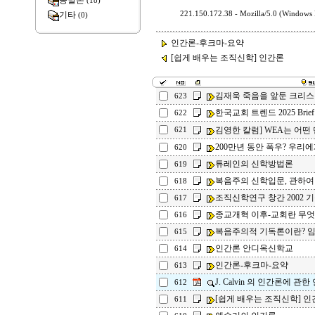
종말론
(18)
기타
221.150.172.38 - Mozilla/5.0 (Windows
(0)
인간론-후크마-요약
[쉽게 배우는 조직신학] 인간론
김재욱 죽음을 앞둔 크리스
623
한국교회 트렌드 2025 Brief
622
김영한 칼럼] WEA는 어떤
621
200만년 동안 폭우? 우리에
620
튜레인의 신학방법론
619
복음주의 신학입문, 관하여
618
조직신학연구 창간 2002 
617
종교개혁 이후-교회란 무
616
복음주의적 기독론이란? 임
615
인간론 안디옥신학교
614
인간론-후크마-요약
613
J. Calvin 의 인간론에 관한
612
[쉽게 배우는 조직신학] 인
611