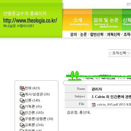
::: 조직신학 :::
623
1
16
전체
(623)
Name
관리자
계시/성경관
(26)
Subject
J. Calvin 의 인간론에 
신론
(140)
File
calvin_043.pdf (853 KB
기독론
(45)
김순정, 총신대,
인간론
(103)
구원론/성령론
(18)
교회론
(216)