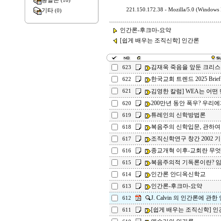
종말론
(18)
기타
221.150.172.38 - Mozilla/5.0 (Windows
(0)
인간론-후크마-요약
[쉽게 배우는 조직신학] 인간론
김재욱 죽음을 앞둔 크리스
623
한국교회 트렌드 2025 Brief
622
김영한 칼럼] WEA는 어떤
621
200만년 동안 폭우? 우리에
620
튜레인의 신학방법론
619
복음주의 신학입문, 관하여
618
조직신학연구 창간 2002 
617
종교개혁 이후-교회란 무
616
복음주의적 기독론이란? 임
615
인간론 안디옥신학교
614
인간론-후크마-요약
613
J. Calvin 의 인간론에 관한
612
[쉽게 배우는 조직신학] 인
611