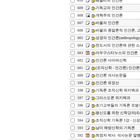
웨슬리의 인간론
610
기독교의 인간론
609
개혁주의 인간론
608
바울의 인간론
607
바울의 종말론적 인간론, 
606
성경의 인간론(anthropolog
605
전도서의 인간론에 관한 
604
아우구스티누스의 인간론
603
인간론 사이버신학
602
(조직신학 - 인간론) 인간론
601
인간론 석사논문들
600
인간론 유정선
599
기독론 조직신학 위키백과
598
그리스도론 위키백과
597
초기교부들의 기독론 
596
평신도를 위한 신학강의(4)
595
조직신학 기독론 1강 - 신
594
남미 해방신학의 기독론
593
최정자 박사: 석사논문 깔
592