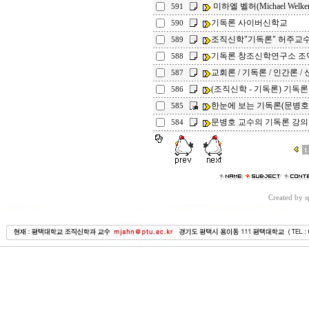
미하엘 벨허(Michael Welk
591
기독론 사이버신학교
590
조직신학"기독론" 허주교
589
기독론 창조신학연구소 조
588
교회론 / 기독론 / 인간론 / 신
587
(조직신학 - 기독론) 기독론
586
한눈에 보는 기독론(문병호
585
문병호 교수의 기독론 강의
584
1
Created by 