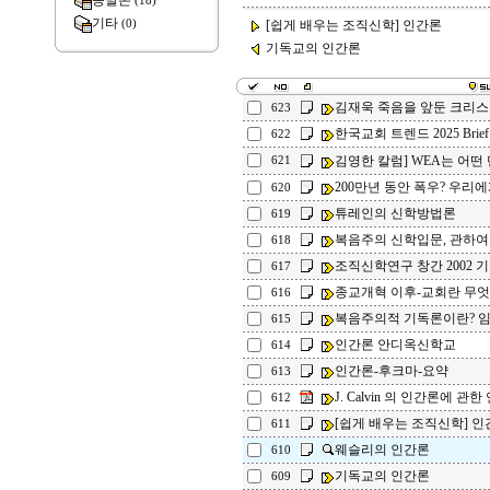
종말론
(18)
기타
(0)
[쉽게 배우는 조직신학] 인간론
기독교의 인간론
김재욱 죽음을 앞둔 크리스
623
한국교회 트렌드 2025 Brief
622
김영한 칼럼] WEA는 어떤
621
200만년 동안 폭우? 우리에
620
튜레인의 신학방법론
619
복음주의 신학입문, 관하여
618
조직신학연구 창간 2002 
617
종교개혁 이후-교회란 무
616
복음주의적 기독론이란? 임
615
인간론 안디옥신학교
614
인간론-후크마-요약
613
J. Calvin 의 인간론에 관한
612
[쉽게 배우는 조직신학] 인
611
웨슬리의 인간론
610
기독교의 인간론
609