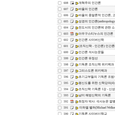
개혁주의 인간론
608
바울의 인간론
607
바울의 종말론적 인간론, 
606
성경의 인간론(anthropolog
605
전도서의 인간론에 관한 
604
아우구스티누스의 인간론
603
인간론 사이버신학
602
(조직신학 - 인간론) 인간론
601
인간론 석사논문들
600
인간론 유정선
599
기독론 조직신학 위키백과
598
그리스도론 위키백과
597
초기교부들의 기독론 
596
평신도를 위한 신학강의(4)
595
조직신학 기독론 1강 - 신
594
남미 해방신학의 기독론
593
최정자 박사: 석사논문 깔
592
미하엘 벨허(Michael Welk
591
기독론 사이버신학교
590