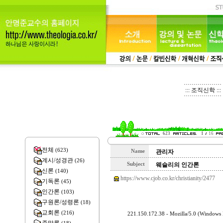
::: 조직신학 :::
623
1
16
전체
(623)
Name
관리자
계시/성경관
(26)
Subject
웨슬리의 인간론
신론
(140)
https://www.cjob.co.kr/christianity/2477
기독론
(45)
인간론
(103)
구원론/성령론
(18)
교회론
(216)
221.150.172.38 - Mozilla/5.0 (Windows