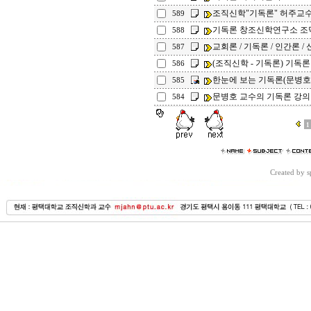
조직신학"기독론" 허주교
589
기독론 창조신학연구소 조
588
교회론 / 기독론 / 인간론 / 신
587
(조직신학 - 기독론) 기독론
586
한눈에 보는 기독론(문병호
585
문병호 교수의 기독론 강의
584
1
Created by 