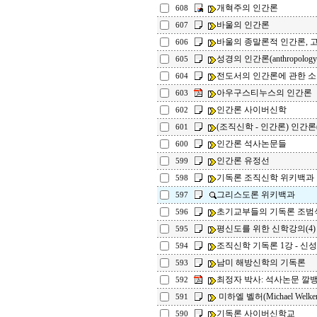
개혁주의 인간론
608
바울의 인간론
607
바울의 종말론적 인간론, 
606
성경의 인간론(anthropolog
605
전도서의 인간론에 관한 
604
아우구스티누스의 인간론
603
인간론 사이버신학
602
(조직신학 - 인간론) 인간론
601
인간론 석사논문들
600
인간론 유정선
599
기독론 조직신학 위키백과
598
그리스도론 위키백과
597
초기교부들의 기독론 
596
평신도를 위한 신학강의(4)
595
조직신학 기독론 1강 - 신
594
남미 해방신학의 기독론
593
최정자 박사: 석사논문 깔
592
미하엘 벨허(Michael Welk
591
기독론 사이버신학교
590