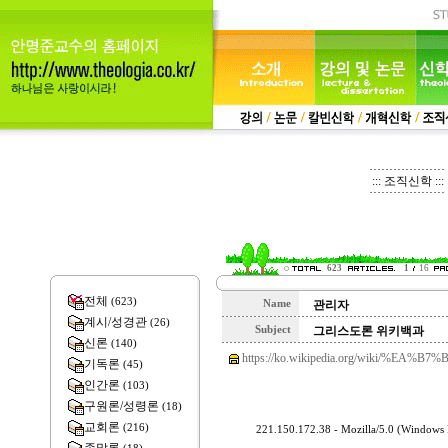
::: 조직신학 :::
623
1
16
전체
(623)
Name
관리자
계시/성경관
(26)
Subject
그리스도론 위키백과
신론
(140)
https://ko.wikipedia.org/wiki/
기독론
(45)
인간론
(103)
구원론/성령론
(18)
교회론
(216)
221.150.172.38 - Mozilla/5.0 (Windows