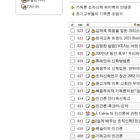
종말론
(18)
기타
(0)
기독론 조직신학 위키백과 안명준
초기교부들의 기독론 조범식 .
김재욱 죽음을 앞둔 크리스
623
한국교회 트렌드 2025 Brief
622
김영한 칼럼] WEA는 어떤
621
200만년 동안 폭우? 우리에
620
튜레인의 신학방법론
619
복음주의 신학입문, 관하여
618
조직신학연구 창간 2002 
617
종교개혁 이후-교회란 무
616
복음주의적 기독론이란? 임
615
인간론 안디옥신학교
614
인간론-후크마-요약
613
J. Calvin 의 인간론에 관한
612
[쉽게 배우는 조직신학] 인
611
웨슬리의 인간론
610
기독교의 인간론
609