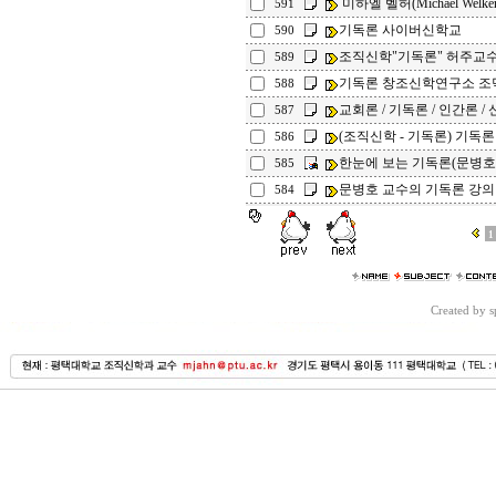
미하엘 벨허(Michael Welk
591
기독론 사이버신학교
590
조직신학"기독론" 허주교
589
기독론 창조신학연구소 조
588
교회론 / 기독론 / 인간론 / 신
587
(조직신학 - 기독론) 기독론
586
한눈에 보는 기독론(문병호
585
문병호 교수의 기독론 강의
584
1
Created by 