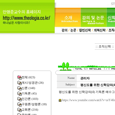
::: 조직신학 :::
623
1
16
전체
(623)
Name
관리자
계시/성경관
(26)
Subject
평신도를 위한 신학강의(
신론
(140)
평신도를 위한 신학강의(4) 기독론 예수
기독론
(45)
인간론
(103)
https://www.youtube.com/watch?v=zeY4
구원론/성령론
(18)
교회론
(216)