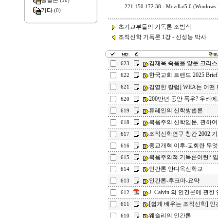
종말론
(18)
221.150.172.38 - Mozilla/5.0 (Windows
기타
(0)
초기교부들의 기독론 조범식 .
조직신학 기독론 1강 - 신성능 박사
김재욱 죽음을 앞둔 크리스
623
한국교회 트렌드 2025 Brief
622
김영한 칼럼] WEA는 어떤
621
200만년 동안 폭우? 우리에
620
튜레인의 신학방법론
619
복음주의 신학입문, 관하여
618
조직신학연구 창간 2002 
617
종교개혁 이후-교회란 무
616
복음주의적 기독론이란? 임
615
인간론 안디옥신학교
614
인간론-후크마-요약
613
J. Calvin 의 인간론에 관한
612
[쉽게 배우는 조직신학] 인
611
웨슬리의 인간론
610