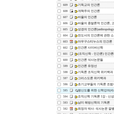
기독교의 인간론
609
개혁주의 인간론
608
바울의 인간론
607
바울의 종말론적 인간론, 
606
성경의 인간론(anthropolog
605
전도서의 인간론에 관한 
604
아우구스티누스의 인간론
603
인간론 사이버신학
602
(조직신학 - 인간론) 인간론
601
인간론 석사논문들
600
인간론 유정선
599
기독론 조직신학 위키백과
598
그리스도론 위키백과
597
초기교부들의 기독론 
596
평신도를 위한 신학강의(4)
595
조직신학 기독론 1강 - 신
594
남미 해방신학의 기독론
593
최정자 박사: 석사논문 깔
592