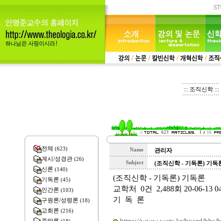
::: 조직신학 :::
623
1
16
전체
(623)
Name
관리자
계시/성경관
(26)
Subject
(조직신학 - 기독론) 기독
신론
(140)
(조직신학 - 기독론) 기독론
기독론
(45)
교학처 0건 2,488회 20-06-13 04
인간론
(103)
기 독 론
구원론/성령론
(18)
교회론
(216)