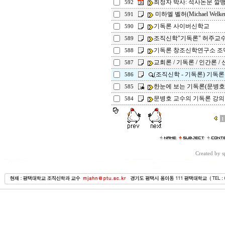
최정자 박사: 석사논문 깔
592
미하엘 벨허(Michael Welk
591
기독론 사이버신학교
590
조직신학"기독론" 허주교
589
기독론 창조신학연구소 조
588
교회론 / 기독론 / 인간론 / 신
587
(조직신학 - 기독론) 기독론
586
한눈에 보는 기독론(문병호
585
문병호 교수의 기독론 강의
584
1
Created by 