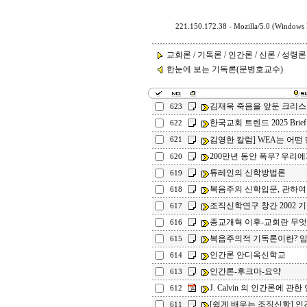
221.150.172.38 - Mozilla/5.0 (Windows
교회론 / 기독론 / 인간론 / 신론 / 성령론 /
한눈에 보는 기독론(문병호교수)
김재욱 죽음을 앞둔 크리스
623
한국교회 트렌드 2025 Brief
622
김영한 칼럼] WEA는 어떤
621
200만년 동안 폭우? 우리에
620
튜레인의 신학방법론
619
복음주의 신학입문, 관하여
618
조직신학연구 창간 2002 
617
종교개혁 이후-교회란 무
616
복음주의적 기독론이란? 임
615
인간론 안디옥신학교
614
인간론-후크마-요약
613
J. Calvin 의 인간론에 관한
612
[쉽게 배우는 조직신학] 인
611