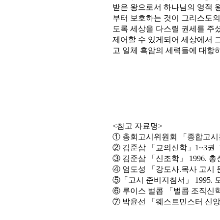
받은 왕으로서 하나님의 영적 
부터 보호하는 것이 그리스도의 
도록 세상을 다스릴 권세를 주셨
제어할 수 있게되어 세상에서 
고 일체 흑암의 세력들에 대항하
<참고 자료명>
① 총회고시위원회 「종합고시문
② 김준삼 「교의신학」1~3권 1
③ 김준삼 「신조학」 1996. 
④ 엄도성 「강도사.목사 고시 문
⑤「고시 준비지침서」 1995.
⑥ 루이스 벌콥 「벌콥 조직신학」
⑦ 박윤선 「웨스트민스터 신앙고