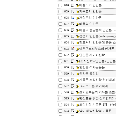
웨슬리의 인간론
610
기독교의 인간론
609
개혁주의 인간론
608
바울의 인간론
607
바울의 종말론적 인간론, 
606
성경의 인간론(anthropolog
605
전도서의 인간론에 관한 
604
아우구스티누스의 인간론
603
인간론 사이버신학
602
(조직신학 - 인간론) 인간론
601
인간론 석사논문들
600
인간론 유정선
599
기독론 조직신학 위키백과
598
그리스도론 위키백과
597
초기교부들의 기독론 
596
평신도를 위한 신학강의(4)
595
조직신학 기독론 1강 - 신
594
남미 해방신학의 기독론
593