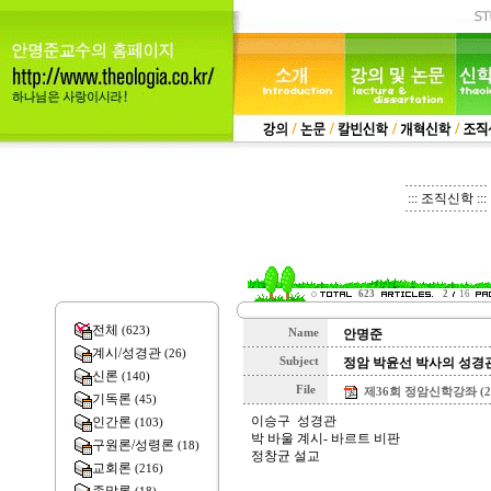
::: 조직신학 :::
623
2
16
전체
(623)
Name
안명준
계시/성경관
(26)
Subject
정암 박윤선 박사의 성경
신론
(140)
File
제36회 정암신학강좌 (2024
기독론
(45)
이승구 성경관
인간론
(103)
박 바울 계시- 바르트 비판
구원론/성령론
(18)
정창균 설교
교회론
(216)