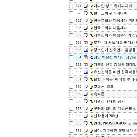
가나안 성도 위키피디아
571
한국교회 위키피디아
570
한국교회와 다음세대 위키
569
한국교회와 다음세대
568
개혁신학과 복음주의의 상관성
567
로잔 4차 서울대회 평가와 전망
566
창조인가 진화인가 김명용
565
정암 박윤선 박사의 성경관 
564
기쁨의 신학 김성봉 왕대일 
563
유신진화론 비판 한국복
562
율법과 복음’ 해석한 루터-
561
교회론 링크
560
속죄론
559
새관점에 대한 평가
558
루터와 칼빈의 기독론과 
557
신학용어 200선
556
안셈, PROSLOGION 2, That G
555
설마, 지구에만 생명체가 존재
554