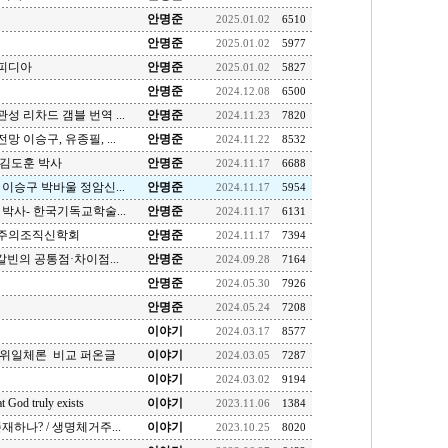
안명준
2025.01.02
6510
안명준
2025.01.02
5977
피디아
안명준
2025.01.02
5827
안명준
2024.12.08
6500
 리차드 갬블 번역 ...
안명준
2024.11.23
7820
 이승구, 유종필, ...
안명준
2024.11.22
8532
 김도훈 박사
안명준
2024.11.17
6688
이승구 박바울 정암신...
안명준
2024.11.17
5954
박사- 한국기독교학술...
안명준
2024.11.17
6131
음주의조직신학회
안명준
2024.11.17
7394
칼빈의 공통점·차이점...
안명준
2024.09.28
7164
안명준
2024.05.30
7926
안명준
2024.05.24
7208
이야기
2024.03.17
8577
삼위일체론 비교 퍼온글
이야기
2024.03.05
7287
이야기
2024.03.02
9194
od truly exists
이야기
2023.11.06
1384
하나? / 생명체거주...
이야기
2023.10.25
8020