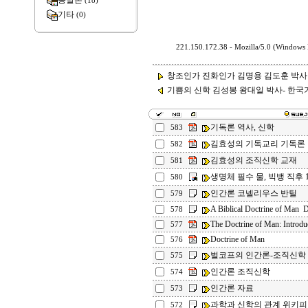
종말론
(18)
기타
(0)
221.150.172.38 - Mozilla/5.0 (Windows
창조인가 진화인가 김명용 김도훈 박사
기쁨의 신학 김성봉 왕대일 박사- 한국기
기독론 역사, 신학
583
김효성의 기독교리 기독론
582
김효성의 조직신학 교재
581
생명체 필수 물, 빅뱅 직후 
580
인간론 코넬리우스 반틸
579
A Biblical Doctrine of Ma
578
The Doctrine of Man: Introduc
577
Doctrine of Man
576
벌코프의 인간론-조직신학
575
인간론 조직신학
574
인간론 자료
573
과학과 신학의 관계 위키
572