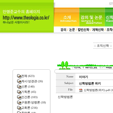
::: 조직신학 :::
0
1
1
전체
(623)
Name
이야기
계시/성경관
(26)
Subject
신학방법론 위키
신론
(140)
File
신학방법론(위키).pdf (1
기독론
(45)
신학방법론
인간론
(103)
구원론/성령론
(18)
교회론
(216)