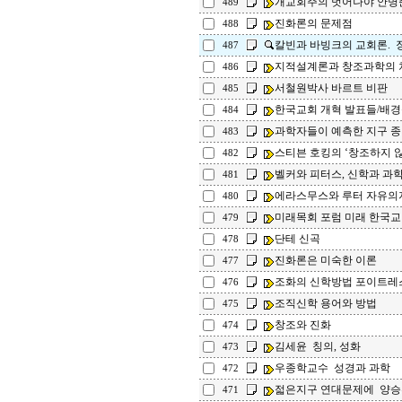
개교회주의 벗어나야 안명
489
진화론의 문제점
488
칼빈과 바빙크의 교회론.
487
지적설계론과 창조과학의 
486
서철원박사 바르트 비판
485
한국교회 개혁 발표들/배경
484
과학자들이 예측한 지구 
483
스티븐 호킹의 ‘창조하지 않는
482
벨커와 피터스, 신학과 과
481
에라스무스와 루터 자유의
480
미래목회 포럼 미래 한국교
479
단테 신곡
478
진화론은 미숙한 이론
477
조화의 신학방법 포이트레
476
조직신학 용어와 방법
475
창조와 진화
474
김세윤 칭의, 성화
473
우종학교수 성경과 과학
472
젋은지구 연대문제에 양승
471