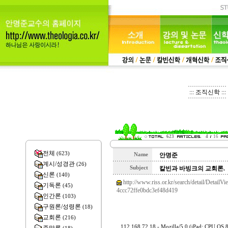
::: 조직신학 :::
623
4
16
전체
(623)
Name
안명준
계시/성경관
(26)
Subject
칼빈과 바빙크의 교회론.
신론
(140)
http://www.riss.or.kr/search/detail/Deta
기독론
(45)
4ccc72ffe0bdc3ef48d419
인간론
(103)
구원론/성령론
(18)
교회론
(216)
112.168.72.18 - Mozilla/5.0 (iPad; CPU OS