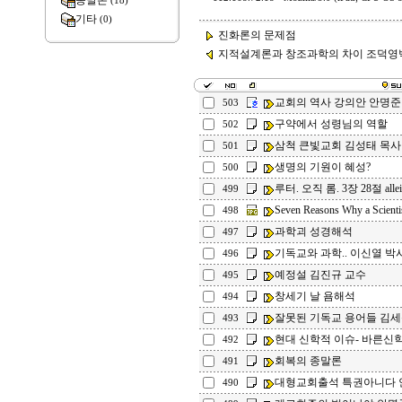
종말론
(18)
기타
(0)
진화론의 문제점
지적설계론과 창조과학의 차이 조덕영
교회의 역사 강의안 안명준
503
구약에서 성령님의 역할
502
삼척 큰빛교회 김성태 목사
501
생명의 기원이 혜성?
500
루터. 오직 롬. 3장 28절 allei
499
Seven Reasons Why a Scientis
498
과학괴 성경해석
497
기독교와 과학.. 이신열 박
496
예정설 김진규 교수
495
창세기 날 욤해석
494
잘못된 기독교 용어들 김
493
현대 신학적 이슈- 바른신
492
회복의 종말론
491
대형교회출석 특권아니다 
490