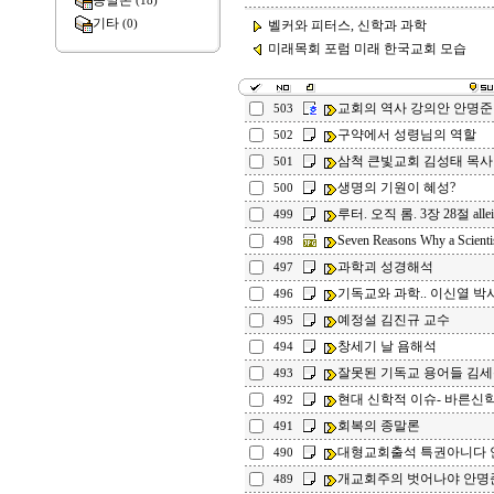
종말론
(18)
기타
(0)
벨커와 피터스, 신학과 과학
미래목회 포럼 미래 한국교회 모습
교회의 역사 강의안 안명준
503
구약에서 성령님의 역할
502
삼척 큰빛교회 김성태 목사
501
생명의 기원이 혜성?
500
루터. 오직 롬. 3장 28절 allei
499
Seven Reasons Why a Scientis
498
과학괴 성경해석
497
기독교와 과학.. 이신열 박
496
예정설 김진규 교수
495
창세기 날 욤해석
494
잘못된 기독교 용어들 김
493
현대 신학적 이슈- 바른신
492
회복의 종말론
491
대형교회출석 특권아니다 
490
개교회주의 벗어나야 안명
489