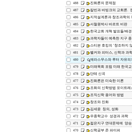
진화론의 문제점
488
칼빈과 바빙크의 교회론.
487
지적설계론과 창조과학의 
486
서철원박사 바르트 비판
485
한국교회 개혁 발표들/배경
484
과학자들이 예측한 지구 
483
스티븐 호킹의 ‘창조하지 않는
482
벨커와 피터스, 신학과 과
481
에라스무스와 루터 자유의
480
미래목회 포럼 미래 한국교
479
단테 신곡
478
진화론은 미숙한 이론
477
조화의 신학방법 포이트레
476
조직신학 용어와 방법
475
창조와 진화
474
김세윤 칭의, 성화
473
우종학교수 성경과 과학
472
젋은지구 연대문제에 양승
471
신학공부 존 파이퍼
470