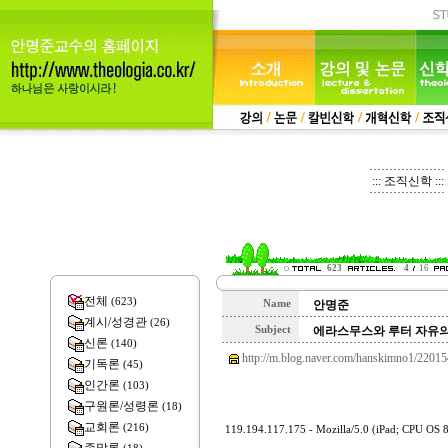
::: 조직신학 :::
623
4
16
전체
(623)
Name
안명준
계시/성경관
(26)
Subject
에라스무스와 루터 자유
신론
(140)
http://m.blog.naver.com/hanskimno1/2201
기독론
(45)
인간론
(103)
구원론/성령론
(18)
교회론
(216)
119.194.117.175 - Mozilla/5.0 (iPad; CPU OS