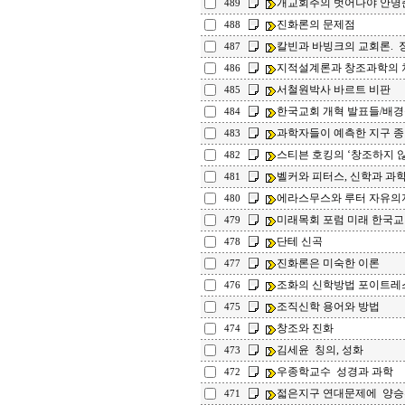
개교회주의 벗어나야 안명
489
진화론의 문제점
488
칼빈과 바빙크의 교회론.
487
지적설계론과 창조과학의 
486
서철원박사 바르트 비판
485
한국교회 개혁 발표들/배경
484
과학자들이 예측한 지구 
483
스티븐 호킹의 ‘창조하지 않는
482
벨커와 피터스, 신학과 과
481
에라스무스와 루터 자유의
480
미래목회 포럼 미래 한국교
479
단테 신곡
478
진화론은 미숙한 이론
477
조화의 신학방법 포이트레
476
조직신학 용어와 방법
475
창조와 진화
474
김세윤 칭의, 성화
473
우종학교수 성경과 과학
472
젋은지구 연대문제에 양승
471