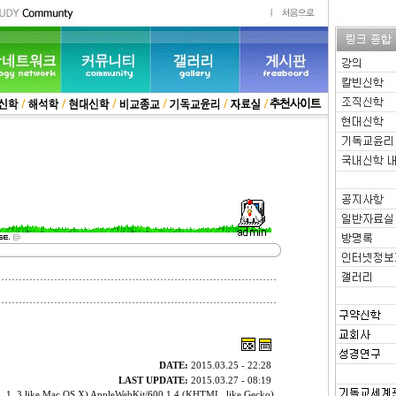
DATE:
2015.03.25 - 22:28
LAST UPDATE:
2015.03.27 - 08:19
 8_1_3 like Mac OS X) AppleWebKit/600.1.4 (KHTML, like Gecko)