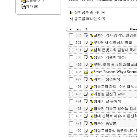
종말론
(18)
기타
(0)
신학공부 존 파이퍼
종교를 떠나는 이유
교회의 역사 강의안 안명준
503
구약에서 성령님의 역할
502
삼척 큰빛교회 김성태 목사
501
생명의 기원이 혜성?
500
루터. 오직 롬. 3장 28절 allei
499
Seven Reasons Why a Scientis
498
과학괴 성경해석
497
기독교와 과학.. 이신열 박
496
예정설 김진규 교수
495
창세기 날 욤해석
494
잘못된 기독교 용어들 김
493
현대 신학적 이슈- 바른신
492
회복의 종말론
491
대형교회출석 특권아니다 
490