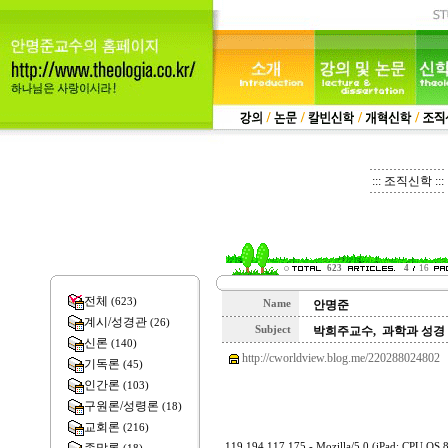
::: 조직신학 :::
623
4
16
전체
(623)
Name
안명준
계시/성경관
(26)
Subject
박희주교수, 과학과 성경
신론
(140)
http://cworldview.blog.me/220288024802
기독론
(45)
인간론
(103)
구원론/성령론
(18)
교회론
(216)
119.194.117.175 - Mozilla/5.0 (iPad; CPU OS