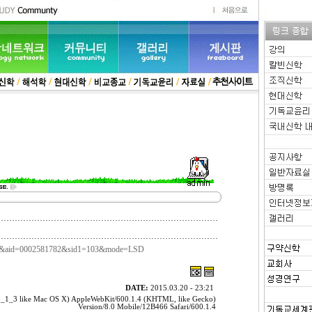
=032&aid=0002581782&sid1=103&mode=LSD
DATE:
2015.03.20 - 23:21
 8_1_3 like Mac OS X) AppleWebKit/600.1.4 (KHTML, like Gecko)
Version/8.0 Mobile/12B466 Safari/600.1.4