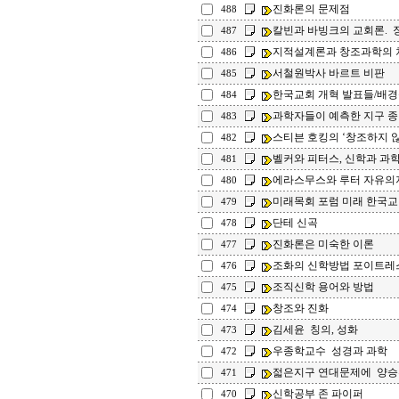
진화론의 문제점
488
칼빈과 바빙크의 교회론.
487
지적설계론과 창조과학의 
486
서철원박사 바르트 비판
485
한국교회 개혁 발표들/배경
484
과학자들이 예측한 지구 
483
스티븐 호킹의 ‘창조하지 않는
482
벨커와 피터스, 신학과 과
481
에라스무스와 루터 자유의
480
미래목회 포럼 미래 한국교
479
단테 신곡
478
진화론은 미숙한 이론
477
조화의 신학방법 포이트레
476
조직신학 용어와 방법
475
창조와 진화
474
김세윤 칭의, 성화
473
우종학교수 성경과 과학
472
젋은지구 연대문제에 양승
471
신학공부 존 파이퍼
470