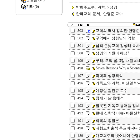
종말론
(18)
기타
(0)
박희주교수, 과학과 성경
한국교회 문제, 안명준 교수
교회의 역사 강의안 안명준
503
구약에서 성령님의 역할
502
삼척 큰빛교회 김성태 목사
501
생명의 기원이 혜성?
500
루터. 오직 롬. 3장 28절 allei
499
Seven Reasons Why a Scientis
498
과학괴 성경해석
497
기독교와 과학.. 이신열 박
496
예정설 김진규 교수
495
창세기 날 욤해석
494
잘못된 기독교 용어들 김
493
현대 신학적 이슈- 바른신
492
회복의 종말론
491
대형교회출석 특권아니다 
490
개교회주의 벗어나야 안명
489