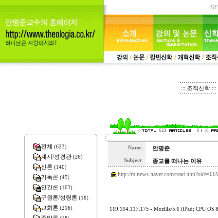
::: 조직신학 :::
623
4
16
전체
(623)
Name
안명준
계시/성경관
(26)
Subject
종교를 떠나는 이유
신론
(140)
http://m.news.naver.com/read.nhn?oid
기독론
(45)
인간론
(103)
구원론/성령론
(18)
교회론
(216)
119.194.117.175 - Mozilla/5.0 (iPad; CPU OS