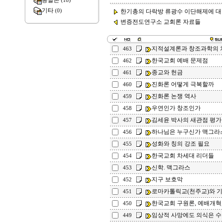
종말론
(18)
기타
(0)
한기총의 다락방 류광수 이단해제에 대한 
변증전도연구소 교회론 자료들
지적설계론과 창조과학의 
463
한국교회 예배 문제점
462
종교와 헌금
461
진화론 어떻게 극복할까
460
진화론 논쟁 역사
459
우연인가 창조인가
458
김세윤 박사의 새관점 평가
457
하나님은 누구신가 맥그라
456
성화와 칭의 강조 필요
455
한국교회 차세대 리더들
454
신학. 맥그라스
453
지구 보호막
452
로마카톨릭교(천주교)와 
451
한국교회 구원론, 예배개혁,
450
임상적 사망에도 의식은 수
449