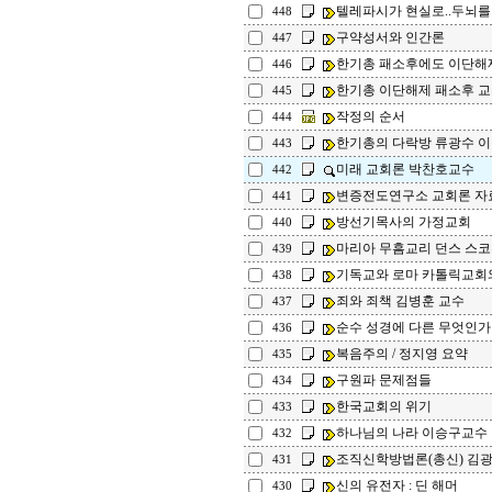
텔레파시가 현실로..두뇌를 
448
구약성서와 인간론
447
한기총 패소후에도 이단해제
446
한기총 이단해제 패소후 
445
작정의 순서
444
한기총의 다락방 류광수 이단
443
미래 교회론 박찬호교수
442
변증전도연구소 교회론 자
441
방선기목사의 가정교회
440
마리아 무흠교리 던스 스
439
기독교와 로마 카톨릭교회와
438
죄와 죄책 김병훈 교수
437
순수 성경에 다른 무엇인가
436
복음주의 / 정지영 요약
435
구원파 문제점들
434
한국교회의 위기
433
하나님의 나라 이승구교수
432
조직신학방법론(총신) 김
431
신의 유전자 : 딘 해머
430