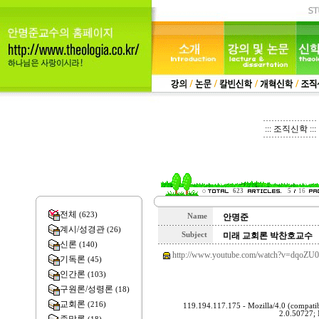
::: 조직신학 :::
623
5
16
전체
(623)
Name
안명준
계시/성경관
(26)
Subject
미래 교회론 박찬호교수
신론
(140)
http://www.youtube.com/watch?v=dqoZ
기독론
(45)
인간론
(103)
구원론/성령론
(18)
교회론
(216)
119.194.117.175 - Mozilla/4.0 (compa
2.0.50727;