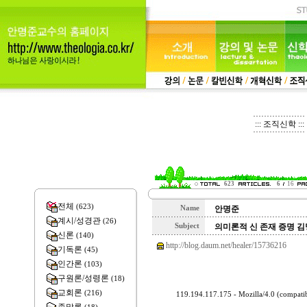
::: 조직신학 :::
623
6
16
전체
(623)
Name
안명준
계시/성경관
(26)
Subject
의미론적 신 존재 증명 김
신론
(140)
http://blog.daum.net/healer/15736216
기독론
(45)
인간론
(103)
구원론/성령론
(18)
교회론
(216)
119.194.117.175 - Mozilla/4.0 (compa