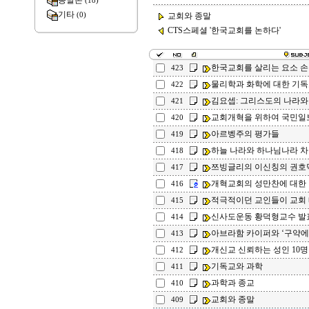
종말론
(18)
기타
(0)
교회와 종말
CTS스페셜 '한국교회를 논하다'
한국교회를 살리는 요소 
423
물리학과 화학에 대한 기독
422
김요셉: 그리스도의 나라와 
421
교회개혁을 위하여 국민일
420
아르벵주의 평가들
419
하늘 나라와 하나님나라 차
418
쯔빙글리의 이신칭의 권호
417
개혁교회의 성만찬에 대한
416
적극적이던 교인들이 교회 
415
신사도운동 황덕형교수 발
414
아브라함 카이퍼와 ‘구약에 
413
개신교 신뢰하는 성인 10명
412
기독교와 과학
411
과학과 종교
410
교회와 종말
409