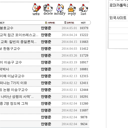
손봉호교수
안명준
2014.05.01
10379
교적 접근 포이쓰레스교...
안명준
2014.04.24
15222
교회: 칼빈의 종말론적...
안명준
2014.04.15
11663
보 한동구교수
안명준
2014.04.03
11412
안명준
2014.03.26
11729
이 이승구 교수
안명준
2014.03.19
10917
덕박사
안명준
2014.02.17
10081
 이해 이남규교수
안명준
2014.02.13
12315
떠나는 7가지 이유
안명준
2014.02.12
12411
표 논평 이승구교수
안명준
2014.02.11
12444
나타난 성령의 사역’...
안명준
2014.02.11
10291
중 2명 정도에 그쳐
안명준
2014.02.04
11260
안명준
2014.02.04
11697
안명준
2014.02.04
9878
안명준
2014.02.04
9634