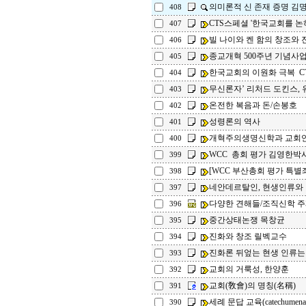
의미론적 신 존재 증명 김
408
CTS스페셜 '한국교회를 논
407
빌 나이와 켄 함의 창조와 
406
종교개혁 500주년 기념사
405
한국교회의 이원화 극복 C
404
무신론자’ 리처드 도킨스, 유
403
온전한 복음과 돈/손봉호
402
성령론의 역사
401
개혁주의생명신학과 교회
400
WCC 총회 평가 김영한박
399
[WCC 부산총회 평가 특별
398
네안데르탈인, 현생인류와
397
다양한 견해들/조직신학 
396
중간상태논쟁 목창균
395
진화와 창조 릴벡교수
394
진화론 뒤엎는 현생 인류는
393
교회의 거룩성, 한양훈
392
교회(敎會)의 명칭(名稱)
391
세례 문답 교육(catechumen
390