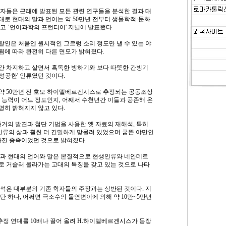
자들은 근래에 발표된 모든 관련 연구들을 분석한 결과 대
로 현대의 말과 언어는 약 50만년 전부터 생물학적·문화
고 `언어과학의 프런티어' 저널에 발표했다.
르탈인은 처음엔 원시적인 그르렁 소리 정도만 낼 수 있는 야
에 따라 완전히 다른 면모가 밝혀졌다.
간 차지하고 살면서 혹독한 빙하기와 보다 따뜻한 간빙기
`성공한' 인류였던 것이다.
약 50만년 전 호모 하이델베르겐시스로 추정되는 공동조상
 능력이 어느 정도인지, 어째서 수천년간 이들과 공존해 온
히 밝혀지지 않고 있다.
거의 발견과 첨단 기법을 사용한 옛 자료의 재해석, 특히
인류의 삶과 훨씬 더 긴밀하게 맞물려 있었으며 굼뜬 야만인
가진 종족이었던 것으로 밝혀졌다.
결과 현대의 언어와 말은 본질적으로 현생인류와 네안데르
 거슬러 올라가는 고대의 특징을 갖고 있는 것으로 나타
석은 대부분의 기존 학자들의 주장과는 상반된 것이다. 지
 하나, 어쩌면 극소수의 돌연변이에 의해 약 10만~5만년
추정 연대를 10배나 끌어 올려 H.하이델베르겐시스가 등장