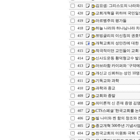
김요셉: 그리스도의 나라와 
421
교회개혁을 위하여 국민일
420
아르벵주의 평가들
419
하늘 나라와 하나님나라 차
418
쯔빙글리의 이신칭의 권호
417
개혁교회의 성만찬에 대한
416
적극적이던 교인들이 교회 
415
신사도운동 황덕형교수 발
414
아브라함 카이퍼와 ‘구약에 
413
개신교 신뢰하는 성인 10명
412
기독교와 과학
411
과학과 종교
410
교회와 종말
409
의미론적 신 존재 증명 김
408
CTS스페셜 '한국교회를 논
407
빌 나이와 켄 함의 창조와 
406
종교개혁 500주년 기념사
405
한국교회의 이원화 극복 C
404