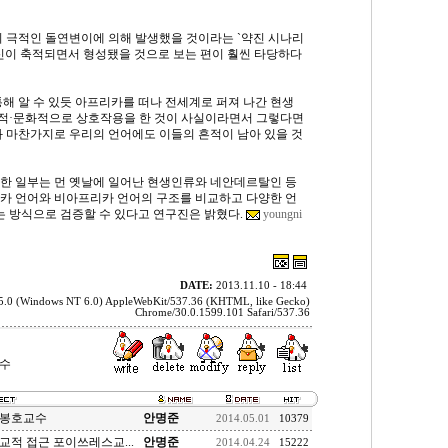
의 극적인 돌연변이에 의해 발생했을 것이라는 `약진 시나리
혁신이 축적되면서 형성됐을 것으로 보는 편이 훨씬 타당하다
해 알 수 있듯 아프리카를 떠나 전세계로 퍼져 나간 현생
적·문화적으로 상호작용을 한 것이 사실이라면서 그렇다면
과 마찬가지로 우리의 언어에도 이들의 흔적이 남아 있을 것
한 일부는 먼 옛날에 일어난 현생인류와 네안데르탈인 등
카 언어와 비아프리카 언어의 구조를 비교하고 다양한 언
 방식으로 검증할 수 있다고 연구진은 밝혔다.
youngni
DATE:
2013.11.10 - 18:44
/5.0 (Windows NT 6.0) AppleWebKit/537.36 (KHTML, like Gecko)
Chrome/30.0.1599.101 Safari/537.36
교수
손봉호교수
안명준
2014.05.01
10379
교적 접근 포이쓰레스교...
안명준
2014.04.24
15222