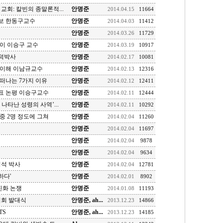
교회: 칼빈의 종말론적...
안명준
2014.04.15
11664
보 한동구교수
안명준
2014.04.03
11412
안명준
2014.03.26
11729
이 이승구 교수
안명준
2014.03.19
10917
덕박사
안명준
2014.02.17
10081
 이해 이남규교수
안명준
2014.02.13
12316
떠나는 7가지 이유
안명준
2014.02.12
12411
표 논평 이승구교수
안명준
2014.02.11
12444
나타난 성령의 사역’...
안명준
2014.02.11
10292
중 2명 정도에 그쳐
안명준
2014.02.04
11260
안명준
2014.02.04
11697
안명준
2014.02.04
9878
안명준
2014.02.04
9634
명석 박사
안명준
2014.02.04
12781
하다'
안명준
2014.02.01
8902
진화 논쟁
안명준
2014.01.08
11193
업회 발대식
안명준, ah...
2013.12.23
14866
TS
안명준, ah...
2013.12.23
14185