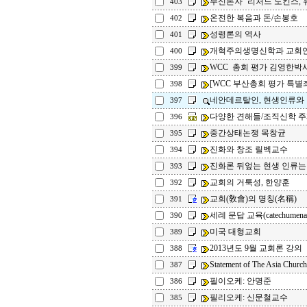
무신론자’ 리처드 도킨스, 유
403
온전한 복음과 돈/손봉호
402
성령론의 역사
401
개혁주의생명신학과 교회
400
WCC 총회 평가 김영한박
399
[WCC 부산총회 평가 특별
398
네안데르탈인, 현생인류와
397
다양한 견해들/조직신학 
396
중간상태논쟁 목창균
395
진화와 창조 릴벡교수
394
진화론 뒤엎는 현생 인류는
393
교회의 거룩성, 한양훈
392
교회(敎會)의 명칭(名稱)
391
세례 문답 교육(catechumen
390
미국 대형교회
389
2013년도 9월 교회론 강의
388
Statement of The Asia Church
387
필이오케: 안명준
386
필리오케: 신문철교수
385