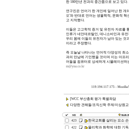
한 180만년 전과의 중간쯤으로 보고 있다.
연구진은 언어가 한 개인에 일어난 한 개
오'와 반대로 언어는 생물학적, 문화적 
고 지적했다.
이들은 고고학적 증거 및 유전자 자료를 통
인류가 네안데르탈인, 데니소바인과 유전
우리 몸에 이들의 유전자가 남아 있는 것
이라고 주장했다.
즉 오늘날 나타나는 언어적 다양성의 최소
과의 만남에 기인했을 것이며 이는 아프리
어들을 컴퓨터로 상세하게 시뮬레이션하는
m@yna.co.kr
119.194.117.175 - Mozilla
[WCC 부산총회 평가 특별좌담
다양한 견해들/조직신학 주제/이상원
한국교회를 살리는 요소 
423
물리학과 화학에 대한 기독
422