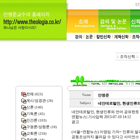
::: 조직신학 :::
623
6
16
전체
(623)
Name
안명준
계시/성경관
(26)
Subject
네안데르탈인, 현생인류와
신론
(140)
네안데르탈인, 현생인류와 언어 공유한듯
기독론
(45)
연합뉴스| 기사입력 2013-07-10 14:12
인간론
(103)
광고
구원론/성령론
(18)
(서울=연합뉴스) 이영임 기자= 인류의 말
교회론
(216)
공동조상까지 올라갈 수 있다고 사이언스 