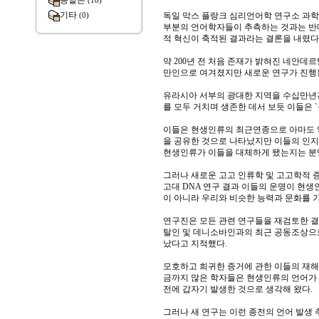
종말론
(18)
기타
독일 막스 플랑크 심리언어학 연구소 과학
(0)
부분의 언어학자들이 추측하는 것과는 반대
적 혁신이 축적된 결과라는 결론을 내렸다
약 200년 전 처음 존재가 밝혀진 네안데
만인으로 여겨졌지만 새로운 연구가 진행됨
유라시아 서부의 광대한 지역을 수십만년
를 모두 거치며 생존한 데서 보듯 이들은 
이들은 현생인류의 최근연종으로 아마도 
을 공유한 것으로 나타났지만 이들의 인지
현생인류가 이들을 대체하게 됐는지는 분명
그러나 새로운 고고 인류학 및 고고학적 증
고대 DNA 연구 결과 이들의 운명이 현생
이 아니라 우리와 비슷한 능력과 문화를 
연구진은 모든 관련 연구들을 재검토한 
탈인 및 데니소바인과의 최근 공동조상으로
났다고 지적했다.
모호하고 희귀한 증거에 관한 이들의 재해
금까지 많은 학자들은 현생인류의 언어가 단
전에 갑자기 발생한 것으로 생각해 왔다.
그러나 새 연구는 이런 종전의 언어 발생 