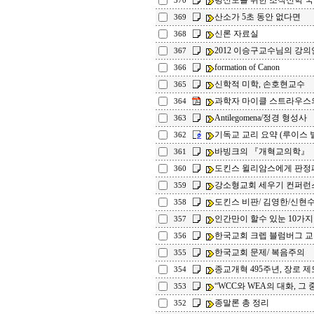
평신도를 위한 조직신학 
370
산소가 5초 동안 없다면
369
신론 자료실
368
2012 이승구교수님의 강의
367
formation of Canon
366
신학적 미학, 손호현교수
365
과학자 마이클 스트라우스의
364
Antilegomena/정경 형성사
363
기독교 교리 요약 (루이스 
362
바빙크의 『개혁교의학』
361
도킨스 윌리암스에게 판정
360
강소형교회 세우기 컨퍼런
359
도킨스 비판/ 김영한/신현수
358
인간만이 할수 있눈 10가지
357
한국교회 크렙 블럼버그 
356
한국교회 문제/ 복음주의
355
종교개혁 495주년, 장로 제
354
“WCC와 WEA의 대화, 그 중
353
종말론 총 정리
352