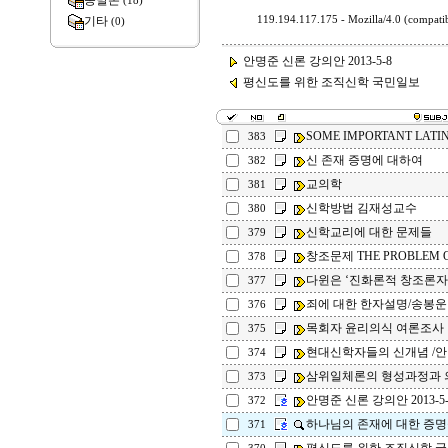
종말론
(18)
기타
119.194.117.175 - Mozilla/4.0 (compa
(0)
안명준 신론 강의안 2013-5-8
평신도를 위한 조직신학 국민일보
SOME IMPORTANT LATI
383
신 존재 증명에 대하여
382
교의학
381
신학방법 김재성교수
380
신학교리에 대한 문제들
379
창조문제 THE PROBLEM O
378
다윈은 ‘진화론적 창조론자
377
죄에 대한 한자설명/송봉운
376
목회자 윤리의식 여론조사
375
현대신학자들의 신개념 /
374
삼위일체론의 형성과정과 의
373
안명준 신론 강의안 2013-5-
372
하나님의 존재에 대한 증명
371