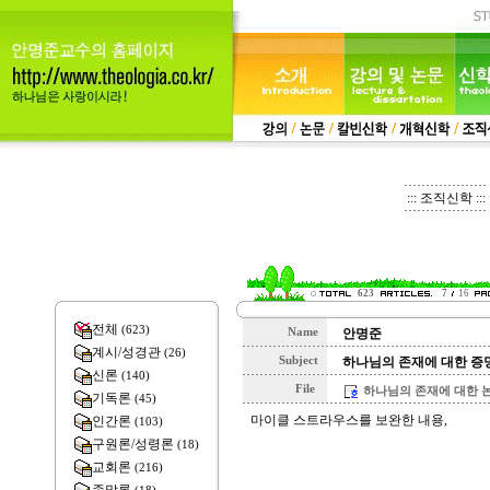
::: 조직신학 :::
623
7
16
전체
(623)
Name
안명준
계시/성경관
(26)
Subject
하나님의 존재에 대한 증
신론
(140)
File
하나님의 존재에 대한 논증들
기독론
(45)
마이클 스트라우스를 보완한 내용,
인간론
(103)
구원론/성령론
(18)
교회론
(216)