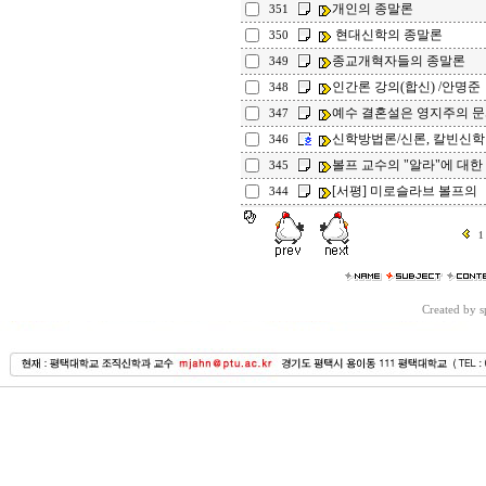
개인의 종말론
351
현대신학의 종말론
350
종교개혁자들의 종말론
349
인간론 강의(합신) /안명준
348
예수 결혼설은 영지주의 문서
347
신학방법론/신론, 칼빈신
346
볼프 교수의 "알라"에 대한 
345
[서평] 미로슬라브 볼프의 
344
1
Created by 