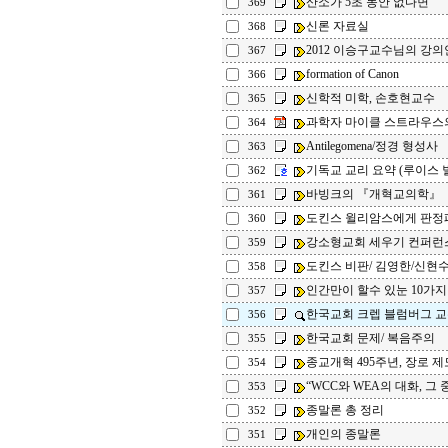
산소가 5초 동안 없다면
369
신론 자료실
368
2012 이승구교수님의 강의
367
formation of Canon
366
신학적 미학, 손호현교수
365
과학자 마이클 스트라우스의
364
Antilegomena/정경 형성사
363
기독교 교리 요약 (루이스 
362
바빙크의 『개혁교의학』
361
도킨스 윌리암스에게 판정
360
강소형교회 세우기 컨퍼런
359
도킨스 비판/ 김영한/신현수
358
인간만이 할수 있눈 10가지
357
한국교회 크렙 블럼버그 
356
한국교회 문제/ 복음주의
355
종교개혁 495주년, 장로 제
354
“WCC와 WEA의 대화, 그 중
353
종말론 총 정리
352
개인의 종말론
351