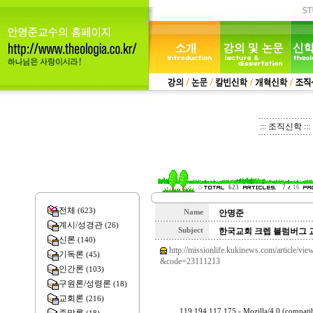
::: 조직신학 :::
623
7
16
전체
(623)
Name
안명준
계시/성경관
(26)
Subject
한국교회 크렙 블럼버그 
신론
(140)
http://missionlife.kukinews.com/articl
기독론
(45)
&code=23111213
인간론
(103)
구원론/성령론
(18)
교회론
(216)
119.194.117.175 - Mozilla/4.0 (compa