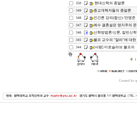
현대신학의 종말론
350
종교개혁자들의 종말론
349
인간론 강의(합신) /안명준
348
예수 결혼설은 영지주의 문서
347
신학방법론/신론, 칼빈신
346
볼프 교수의 "알라"에 대한 
345
[서평] 미로슬라브 볼프의 
344
1
Created by 