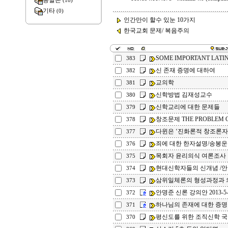
종말론
(18)
기타
(0)
인간만이 할수 있눈 10가지
한국교회 문제/ 복음주의
SOME IMPORTANT LATI
383
신 존재 증명에 대하여
382
교의학
381
신학방법 김재성교수
380
신학교리에 대한 문제들
379
창조문제 THE PROBLEM O
378
다윈은 ‘진화론적 창조론자
377
죄에 대한 한자설명/송봉운
376
목회자 윤리의식 여론조사
375
현대신학자들의 신개념 /
374
삼위일체론의 형성과정과 의
373
안명준 신론 강의안 2013-5-
372
하나님의 존재에 대한 증명
371
평신도를 위한 조직신학 
370