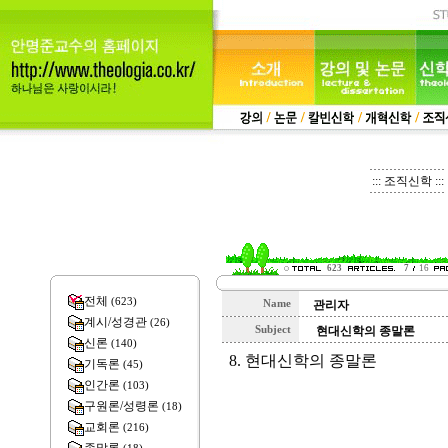
::: 조직신학 :::
623
7
16
전체
(623)
Name
관리자
계시/성경관
(26)
Subject
현대신학의 종말론
신론
(140)
8. 현대신학의 종말론
기독론
(45)
인간론
(103)
구원론/성령론
(18)
교회론
(216)