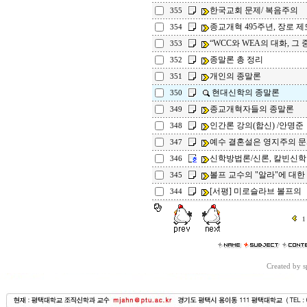
한국교회 문제/ 복음주의
355
종교개혁 495주년, 장로 제
354
“WCC와 WEA의 대화, 그 중
353
종말론 총 정리
352
개인의 종말론
351
현대신학의 종말론
350
종교개혁자들의 종말론
349
인간론 강의(합신) /안명준
348
예수 결혼설은 영지주의 문서
347
신학방법론/신론, 칼빈신
346
볼프 교수의 "알라"에 대한 
345
[서평] 미로슬라브 볼프의 
344
1
Created by 