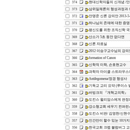
현대신학자들의 신개념 /
374
삼위일체론의 형성과정과 의
373
안명준 신론 강의안 2013-5-
372
하나님의 존재에 대한 증명
371
평신도를 위한 조직신학 
370
산소가 5초 동안 없다면
369
신론 자료실
368
2012 이승구교수님의 강의
367
formation of Canon
366
신학적 미학, 손호현교수
365
과학자 마이클 스트라우스의
364
Antilegomena/정경 형성사
363
기독교 교리 요약 (루이스 
362
바빙크의 『개혁교의학』
361
도킨스 윌리암스에게 판정
360
강소형교회 세우기 컨퍼런
359
도킨스 비판/ 김영한/신현수
358
인간만이 할수 있눈 10가지
357
한국교회 크렙 블럼버그 
356