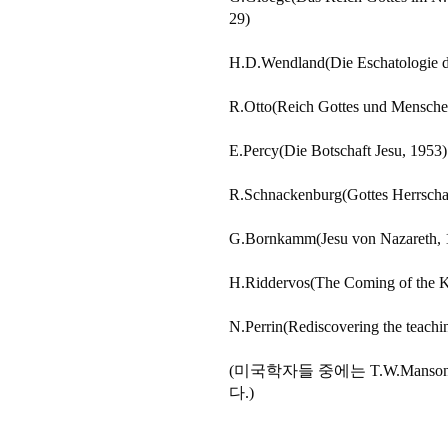
29)
H.D.Wendland(Die Eschatologie de
R.Otto(Reich Gottes und Mensche
E.Percy(Die Botschaft Jesu, 1953)
R.Schnackenburg(Gottes Herrscha
G.Bornkamm(Jesu von Nazareth, 
H.Riddervos(The Coming of the 
N.Perrin(Rediscovering the teac
(미국학자들 중에는 T.W.Manson, J,H
다.)