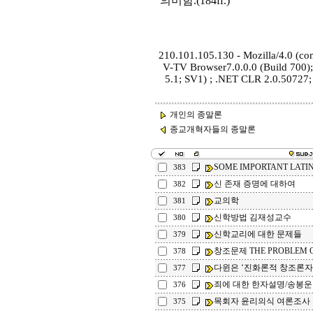
의미함.(184ff.)
210.101.105.130 - Mozilla/4.0 (co
V-TV Browser7.0.0.0 (Build 700);
5.1; SV1) ; .NET CLR 2.0.50727
개인의 종말론
종교개혁자들의 종말론
SOME IMPORTANT LATI
383
신 존재 증명에 대하여
382
교의학
381
신학방법 김재성교수
380
신학교리에 대한 문제들
379
창조문제 THE PROBLEM O
378
다윈은 ‘진화론적 창조론자
377
죄에 대한 한자설명/송봉운
376
목회자 윤리의식 여론조사
375