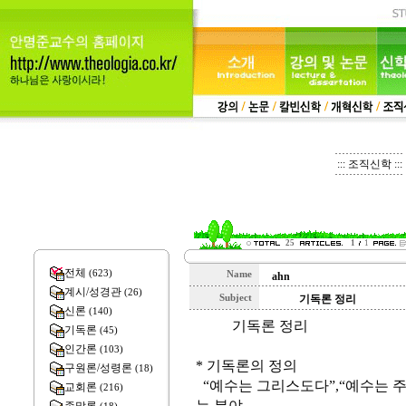
::: 조직신학 :::
25
1
1
전체
(623)
Name
ahn
계시/성경관
(26)
Subject
기독론 정리
신론
(140)
기독론 정리
기독론
(45)
JB
인간론
(103)
* 기독론의 정의
구원론/성령론
(18)
“예수는 그리스도다”,“예수는 
교회론
(216)
는 분야.