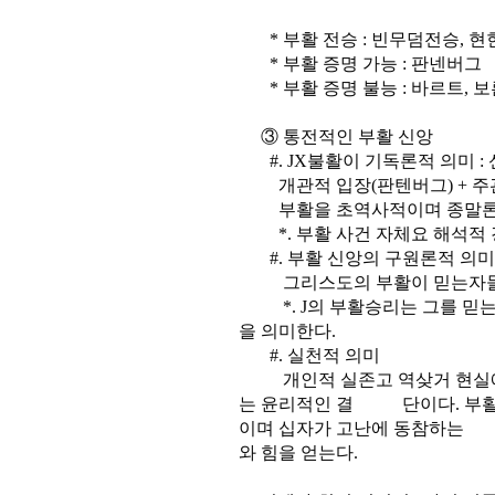
* 부활 전승 : 빈무덤전승, 현
* 부활 증명 가능 : 판넨버그
* 부활 증명 불능 : 바르트, 보
③ 통전적인 부활 신앙
#. JX불활이 기독론적 의미 : 
개관적 입장(판텐버그) + 주관
부활을 초역사적이며 종말론적
*. 부활 사건 자체요 해석적 
#. 부활 신앙의 구원론적 의미
그리스도의 부활이 믿는자들의
*. J의 부활승리는 그를 믿는
을 의미한다.
#. 실천적 의미
개인적 실존고 역샂거 현실에 
는 윤리적인 결 단이다. 부활
이며 십자가 고난에 동참하는 
와 힘을 얻는다.