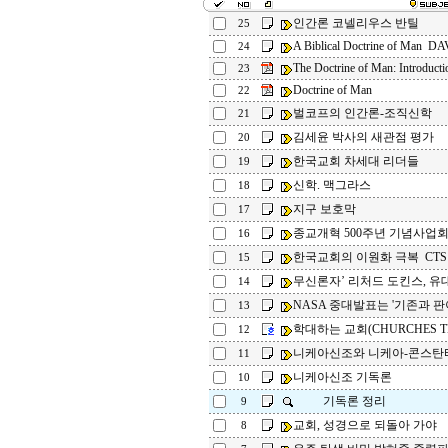
인간론 코넬리우스 반틸
25
A Biblical Doctrine of Man 
24
The Doctrine of Man: Introducti
23
Doctrine of Man
22
벌코프의 인간론-조직신학
21
김세윤 박사의 새관점 평가
20
한국교회 차세대 리더들
19
신학. 맥그라스
18
지구 보호막
17
종교개혁 500주년 기념사업
16
한국교회의 이원화 극복 CTS
15
무신론자’ 리처드 도킨스, 유대
14
NASA 중대발표는 '기존과 판이
13
학대하는 교회(CHURCHES TH
12
니케아신조와 니케아-콘스탄
11
니케아신조 기독론
10
기독론 정리
9
교회, 성경으로 되돌아 가야
8