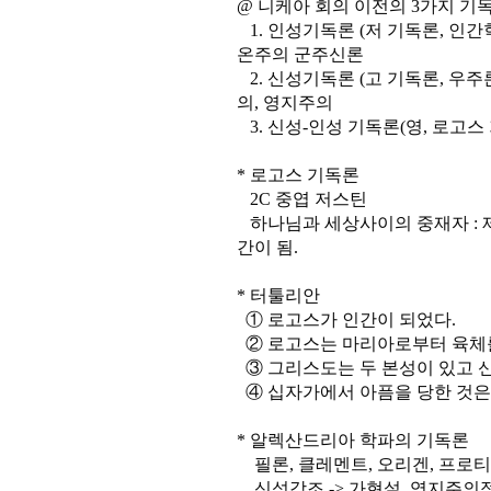
@ 니케아 회의 이전의 3가지 기
1. 인성기독론 (저 기독론, 인간학
온주의 군주신론
2. 신성기독론 (고 기독론, 우주론
의, 영지주의
3. 신성-인성 기독론(영, 로고스
* 로고스 기독론
2C 중엽 저스틴
하나님과 세상사이의 중재자 : 제 
간이 됨.
* 터툴리안
① 로고스가 인간이 되었다.
② 로고스는 마리아로부터 육체를
③ 그리스도는 두 본성이 있고 
④ 십자가에서 아픔을 당한 것은
* 알렉산드리아 학파의 기독론
필론, 클레멘트, 오리겐, 프로티
신성강조 -> 가현설, 영지주의적