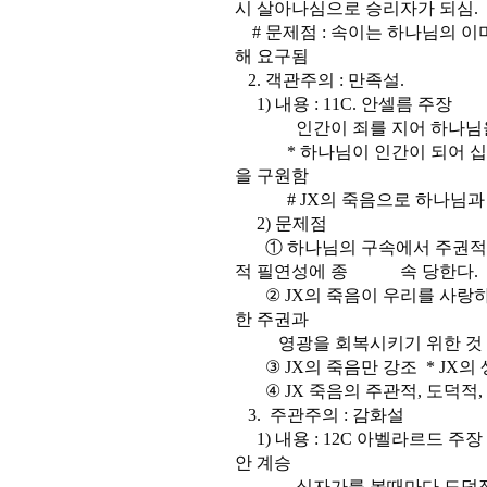
시 살아나심으로 승리자가 되심.
# 문제점 : 속이는 하나님의 이
해 요구됨
2. 객관주의 : 만족설.
1) 내용 : 11C. 안셀름 주장
인간이 죄를 지어 하나님을 만족
* 하나님이 인간이 되어 십자
을 구원함
# JX의 죽음으로 하나님과 
2) 문제점
① 하나님의 구속에서 주권적 
적 필연성에 종 속 당한다.
② JX의 죽음이 우리를 사랑하
한 주권과
영광을 회복시키기 위한 것 -
③ JX의 죽음만 강조 * JX의
④ JX 죽음의 주관적, 도덕적,
3. 주관주의 : 감화설
1) 내용 : 12C 아벨라르드 주장
안 계승
십자가를 볼때마다 도덕적 감