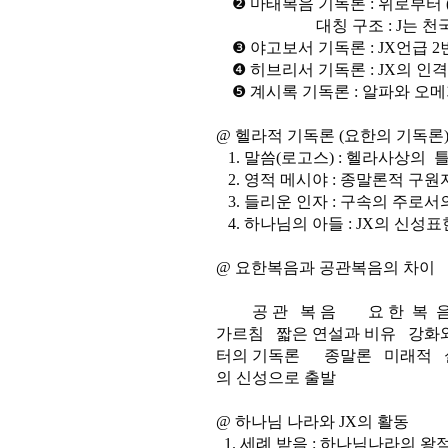
❷ 마태복음 기독론 : 위로부터 (ex
대칭 구조 : J는 천국주
❸ 야고보서 기독론 : JX언급 2
❹ 히브리서 기독론 : JX의 인
❺ 계시록 기독론 : 알파와 오메가
@ 헬라적 기독론 (요한의 기독론
1. 말씀(로고스) : 헬라사상의 
2. 영적 메시야 : 종말론적 구원
3. 들리운 인자 : 구속의 주로서
4. 하나님의 아들 : JX의 신성표
@ 요한복음과 공관복음의 차이
공 관 복 음 요 한 복 음 
가르침 짧은 연설과 비유 강화
터의 기독론 종말론 미래적 실
의 신성으로 출발
@ 하나님 나라와 JX의 활동
1. 세례 받음 : 하나님나라의 왕