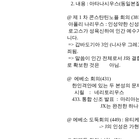
2. 내용 : 아타나시우스(동일본질
@ 제 1 차 콘스탄틴노플 회의 (381
아폴리 나리우스 : 인성약한 신
로고스가 성육신하여 인간 예수가
니다.
=> 갑바도기아 3인 (니사우 그레
죄됨.
=> 말씀이 인간 전체로서 J와 결
로 확보한 것은 아님.
@ 에베소 회의(431)
한인격안에 있는 두 본성의 문
시릴 : 네리토리우스
433. 통합 신조 발표 : 마리
JX는 완전한 하나님이며
@ 에베소 도둑회의 (449) : 유티
-> J의 인성은 가현적이