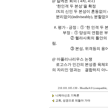
@ 칼케돈 회의 ( 4차, 451)
‘한인격 두 본성’을 확정
JX의 신인 두 본성이 혼동없이 (incon
분리없이(indiviseably), 분할없이 
#. 평가 - 긍정 : ① ‘한 인격
부정 : ① 양성의 연합은 부
② 헬라사회의 틀안의 사변적
림.
③ 본성, 위격등의 용어의 개
@ 아폴리나리우스 논쟁
로고스가 인간의 본성중 육체와
의 자리인 영과는 결합하지 아니
210.101.105.130 - Mozilla/4.0 (compatible
니케아신조 기독론
교회, 성경으로 되돌아 가야