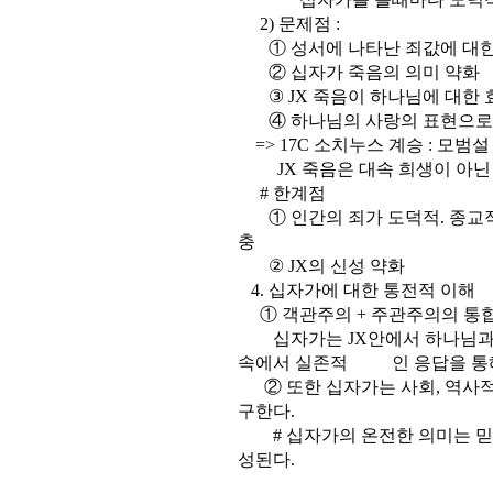
2) 문제점 :
① 성서에 나타난 죄값에 대한
② 십자가 죽음의 의미 약화
③ JX 죽음이 하나님에 대한 효
④ 하나님의 사랑의 표현으로서 
=> 17C 소치누스 계승 : 모범설
JX 죽음은 대속 희생이 아닌 
# 한계점
① 인간의 죄가 도덕적. 종교적
충
② JX의 신성 약화
4. 십자가에 대한 통전적 이해
① 객관주의 + 주관주의의 통합
십자가는 JX안에서 하나님과 
속에서 실존적 인 응답을 통해 
② 또한 십자가는 사회, 역사적
구한다.
# 십자가의 온전한 의미는 믿
성된다.