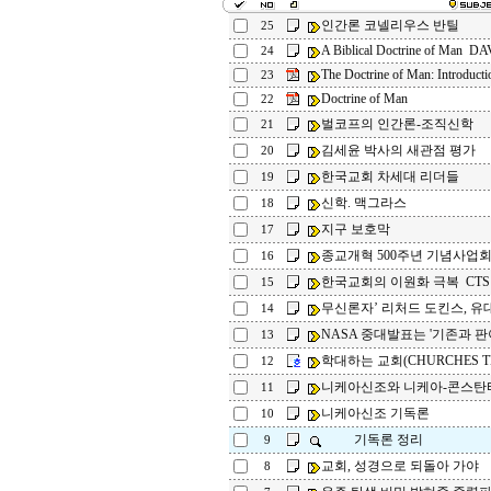
인간론 코넬리우스 반틸
25
A Biblical Doctrine of Man 
24
The Doctrine of Man: Introducti
23
Doctrine of Man
22
벌코프의 인간론-조직신학
21
김세윤 박사의 새관점 평가
20
한국교회 차세대 리더들
19
신학. 맥그라스
18
지구 보호막
17
종교개혁 500주년 기념사업
16
한국교회의 이원화 극복 CTS
15
무신론자’ 리처드 도킨스, 유대
14
NASA 중대발표는 '기존과 판이
13
학대하는 교회(CHURCHES TH
12
니케아신조와 니케아-콘스탄
11
니케아신조 기독론
10
기독론 정리
9
교회, 성경으로 되돌아 가야
8