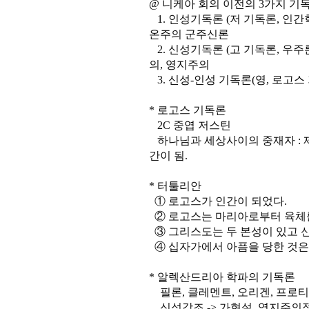
@ 니케아 회의 이전의 3가지 기
1. 인성기독론 (저 기독론, 인간학
온주의 군주신론
2. 신성기독론 (고 기독론, 우주론
의, 영지주의
3. 신성-인성 기독론(영, 로고스
* 로고스 기독론
2C 중엽 저스틴
하나님과 세상사이의 중재자 : 제 
간이 됨.
* 터툴리안
① 로고스가 인간이 되었다.
② 로고스는 마리아로부터 육체를
③ 그리스도는 두 본성이 있고 
④ 십자가에서 아픔을 당한 것은
* 알렉산드리아 학파의 기독론
필론, 클레멘트, 오리겐, 프로티
신성강조 -> 가현설, 영지주의적