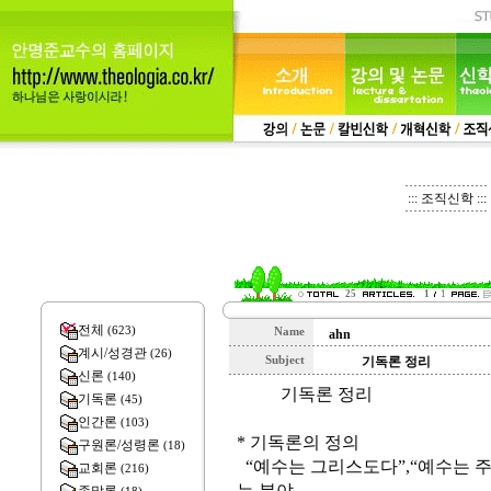
::: 조직신학 :::
25
1
1
전체
(623)
Name
ahn
계시/성경관
(26)
Subject
기독론 정리
신론
(140)
기독론 정리
기독론
(45)
JB
인간론
(103)
* 기독론의 정의
구원론/성령론
(18)
“예수는 그리스도다”,“예수는 
교회론
(216)
는 분야.