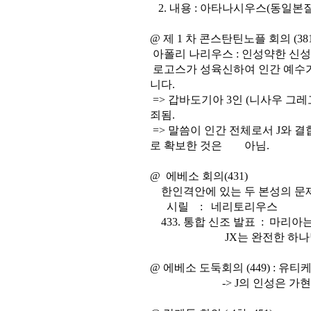
2. 내용 : 아타나시우스(동일본질
@ 제 1 차 콘스탄틴노플 회의 (381
아폴리 나리우스 : 인성약한 신
로고스가 성육신하여 인간 예수가
니다.
=> 갑바도기아 3인 (니사우 그레
죄됨.
=> 말씀이 인간 전체로서 J와 결
로 확보한 것은 아님.
@ 에베소 회의(431)
한인격안에 있는 두 본성의 문
시릴 : 네리토리우스
433. 통합 신조 발표 : 마리
JX는 완전한 하나님이며
@ 에베소 도둑회의 (449) : 유티
-> J의 인성은 가현적이