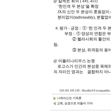
@ 칼케돈 회의 ( 4차, 451)
‘한인격 두 본성’을 확정
JX의 신인 두 본성이 혼동없이 (incon
분리없이(indiviseably), 분할없이 
#. 평가 - 긍정 : ① ‘한 인격
부정 : ① 양성의 연합은 부
② 헬라사회의 틀안의 사변적
림.
③ 본성, 위격등의 용어의 개
@ 아폴리나리우스 논쟁
로고스가 인간의 본성중 육체와
의 자리인 영과는 결합하지 아니
210.101.105.130 - Mozilla/4.0 (compatible
니케아신조 기독론
교회, 성경으로 되돌아 가야