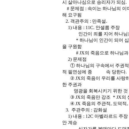
시 살아나심으로 승리자가 되심.
# 문제점 : 속이는 하나님의 이
해 요구됨
2. 객관주의 : 만족설.
1) 내용 : 11C. 안셀름 주장
인간이 죄를 지어 하나님을 만족
* 하나님이 인간이 되어 십자
을 구원함
# JX의 죽음으로 하나님과 
2) 문제점
① 하나님의 구속에서 주권적 
적 필연성에 종 속 당한다.
② JX의 죽음이 우리를 사랑하
한 주권과
영광을 회복시키기 위한 것 -
③ JX의 죽음만 강조 * JX의
④ JX 죽음의 주관적, 도덕적,
3. 주관주의 : 감화설
1) 내용 : 12C 아벨라르드 주장
안 계승
십자가를 볼때마다 도덕적 감