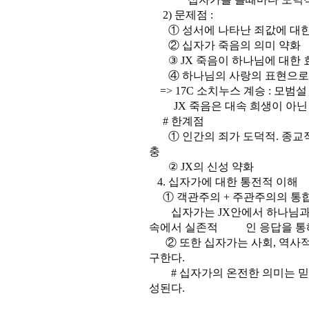
2) 문제점 :
① 성서에 나타난 죄값에 대한
② 십자가 죽음의 의미 약화
③ JX 죽음이 하나님에 대한 효
④ 하나님의 사랑의 표현으로서 
=> 17C 소치누스 계승 : 모범설
JX 죽음은 대속 희생이 아닌 
# 한계점
① 인간의 죄가 도덕적. 종교적
충
② JX의 신성 약화
4. 십자가에 대한 통전적 이해
① 객관주의 + 주관주의의 통합
십자가는 JX안에서 하나님과 
속에서 실존적 인 응답을 통해 
② 또한 십자가는 사회, 역사적
구한다.
# 십자가의 온전한 의미는 믿
성된다.