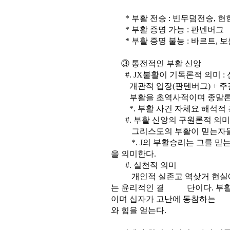
* 부활 전승 : 빈무덤전승, 현
* 부활 증명 가능 : 판넨버그
* 부활 증명 불능 : 바르트, 보
③ 통전적인 부활 신앙
#. JX불활이 기독론적 의미 : 
개관적 입장(판텐버그) + 주관
부활을 초역사적이며 종말론적
*. 부활 사건 자체요 해석적 
#. 부활 신앙의 구원론적 의미
그리스도의 부활이 믿는자들의
*. J의 부활승리는 그를 믿는
을 의미한다.
#. 실천적 의미
개인적 실존고 역샂거 현실에 
는 윤리적인 결 단이다. 부활
이며 십자가 고난에 동참하는 
와 힘을 얻는다.