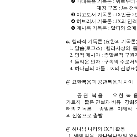
❷ 마태복음 기독론 : 위로부터 (ex
대칭 구조 : J는 천국주
❸ 야고보서 기독론 : JX언급 2
❹ 히브리서 기독론 : JX의 인
❺ 계시록 기독론 : 알파와 오메가
@ 헬라적 기독론 (요한의 기독론
1. 말씀(로고스) : 헬라사상의 
2. 영적 메시야 : 종말론적 구원
3. 들리운 인자 : 구속의 주로서
4. 하나님의 아들 : JX의 신성표
@ 요한복음과 공관복음의 차이
공 관 복 음 요 한 복 음 
가르침 짧은 연설과 비유 강화
터의 기독론 종말론 미래적 실
의 신성으로 출발
@ 하나님 나라와 JX의 활동
1. 세례 받음 : 하나님나라의 왕