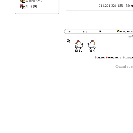
종말론
(18)
기타
211.221.221.155 - Mozil
(0)
등
Created by 