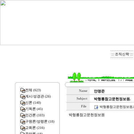
::: 조직신학 :::
0
1
1
전체
(623)
Name
안명준
계시/성경관
(26)
Subject
박형룡참고문헌정보원.
신론
(140)
File
박형룡참고문헌정보원.hwp
기독론
(45)
박형룡참고문헌정보원
인간론
(103)
구원론/성령론
(18)
교회론
(216)