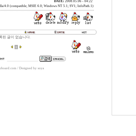
DATE:
2008.05.06 - 04:22
la/4.0 (compatible; MSIE 6.0; Windows NT 5.1; SV1; InfoPath.1)
록된 글이 없습니다.
1
spboard.com
/
Designed by soya