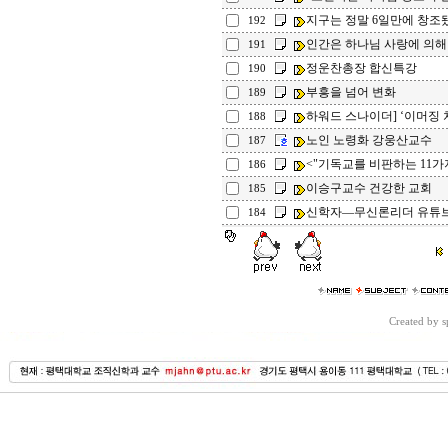
지구는 정말 6일만에 창조됐나
192
인간은 하나님 사랑에 의해 칭의
191
정운찬총장 합신특강
190
부흥을 넘어 변화
189
하워드 스나이더] ‘이머징 
188
노인 노령화 강웅산교수
187
<"기독교를 비판하는 11가
186
이승구교수 건강한 교회
185
신학자―무신론리더 유튜브 
184
Created by 