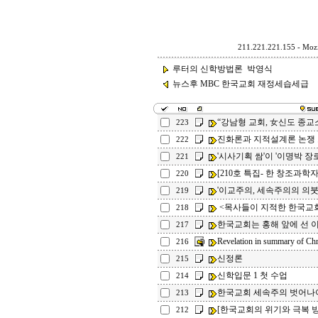
211.221.221.155 - Mozi
루터의 신학방법론 박영식
뉴스후 MBC 한국교회 재정세습세급
“강남형 교회, 女신도 종교
223
진화론과 지적설계론 논쟁
222
'시사기획 쌈'이 '이명박 장
221
[210호 특집- 한 창조과학자
220
'이교주의, 세속주의의 의
219
<목사들이 지적한 한국교
218
한국교회는 홍해 앞에 선 
217
Revelation in summary of Chr
216
신정론
215
신학입문 1 첫 수업
214
한국교회 세속주의 벗어나
213
[한국교회의 위기와 극복 방안
212