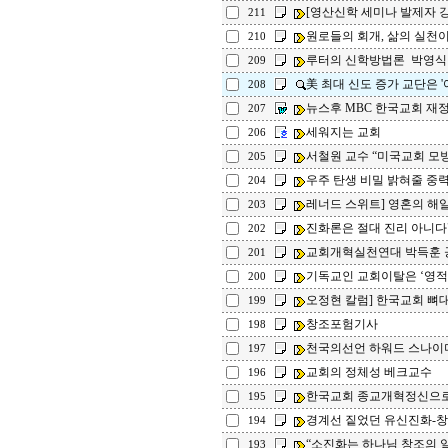
[영산신학 세미나 발제자 강연
211
원로들의 회개, 삶의 실천
210
루터의 신학방법론 박영식
209
美 최대 신도 증가 교단은 '여
208
뉴스후 MBC 한국교회 재
207
세워지는 교회
206
서철원 교수 “미국교회 모방
205
우주 탄생 비밀 밝혀줄 중
204
레너드 스위트] 영혼의 해
203
진화론은 절대 진리 아니다"
202
교회개혁실천연대 박득훈 
201
기독교인 교회이탈은 ‘영적
200
오정현 칼럼] 한국교회 뼈
199
창조포험기사
198
천국의선언 하워드 스나이
197
교회의 정체성 베크교수
196
한국교회 종교개혁정신으로
195
경계선 짙었던 유신진화-창조
194
“소진화는 하나님 창조의 일부
193