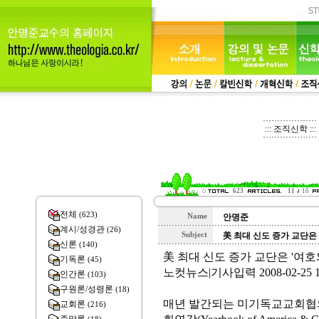
::: 조직신학 :::
623
11
16
전체
(623)
Name
안명준
계시/성경관
(26)
Subject
美 최대 신도 증가 교단은 
신론
(140)
美 최대 신도 증가 교단은 '여호
기독론
(45)
노컷뉴스|기사입력 2008-02-25 1
인간론
(103)
구원론/성령론
(18)
매년 발간되는 미기독교교회협의회(
교회론
(216)