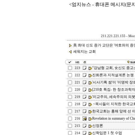
<엄지뉴스 - 휴대폰 메시지(문자
211.221.221.155 - Mozi
美 최대 신도 증가 교단은 '여호와의 증인'과
세워지는 교회
“강남형 교회, 女신도 종교
223
진화론과 지적설계론 논쟁
222
'시사기획 쌈'이 '이명박 장
221
[210호 특집- 한 창조과학자
220
'이교주의, 세속주의의 의
219
<목사들이 지적한 한국교
218
한국교회는 홍해 앞에 선 
217
Revelation in summary of Chr
216
신정론
215
신학입문 1 첫 수업
214