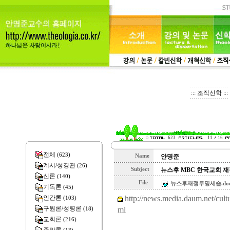
::: 조직신학 :::
623
11
16
전체
(623)
Name
안명준
계시/성경관
(26)
Subject
뉴스후 MBC 한국교회 
신론
(140)
File
뉴스후재정투명세습.doc (
기독론
(45)
http://news.media.daum.net/cul
인간론
(103)
구원론/성령론
ml
(18)
교회론
(216)