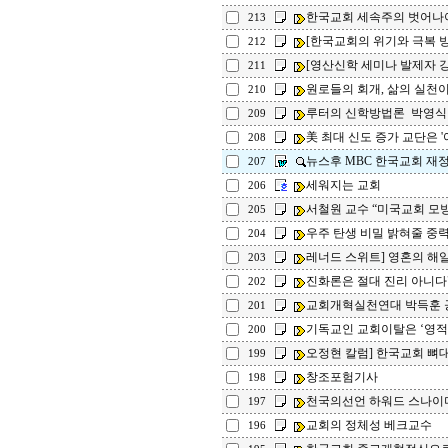
한국교회 세속주의 벗어나
213
[한국교회의 위기와 극복 방안
212
[영산신학 세미나 발제자 강연
211
원로들의 회개, 삶의 실천
210
루터의 신학방법론 박영식
209
美 최대 신도 증가 교단은 '여
208
뉴스후 MBC 한국교회 재
207
세워지는 교회
206
서철원 교수 “미국교회 모방
205
우주 탄생 비밀 밝혀줄 중
204
레너드 스위트] 영혼의 해
203
진화론은 절대 진리 아니다"
202
교회개혁실천연대 박득훈 
201
기독교인 교회이탈은 ‘영적
200
오정현 칼럼] 한국교회 뼈
199
창조포험기사
198
천국의선언 하워드 스나이
197
교회의 정체성 베크교수
196