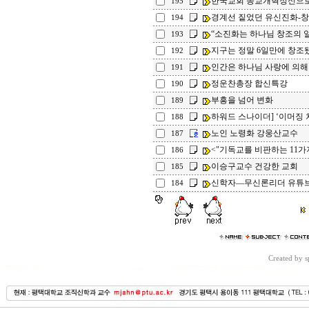
한국교회 종교개혁정신으로
195
경계선 짙었던 유신진화-창조
194
“소진화는 하나님 창조의 일부
193
지구는 정말 6일만에 창조됐나
192
인간은 하나님 사랑에 의해 칭의
191
정운찬총장 합신특강
190
부흥을 넘어 변화
189
하워드 스나이더] ‘이머징 
188
노인 노령화 강웅산교수
187
<"기독교를 비판하는 11가
186
이승구교수 건강한 교회
185
신학자―무신론리더 유튜브 
184
Created by 