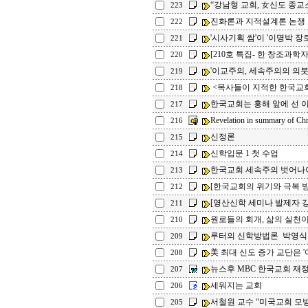
“강남형 교회, 女신도 종교
223
진화론과 지적설계론 논쟁
222
'시사기획 쌈'이 '이명박 장
221
[210호 특집- 한 창조과학자
220
'이교주의, 세속주의의 의
219
<목사들이 지적한 한국교
218
한국교회는 홍해 앞에 선 
217
Revelation in summary of Chr
216
신정론
215
신학입문 1 첫 수업
214
한국교회 세속주의 벗어나
213
[한국교회의 위기와 극복 방안
212
[영산신학 세미나 발제자 강연
211
원로들의 회개, 삶의 실천
210
루터의 신학방법론 박영식
209
美 최대 신도 증가 교단은 '여
208
뉴스후 MBC 한국교회 재
207
세워지는 교회
206
서철원 교수 “미국교회 모방
205