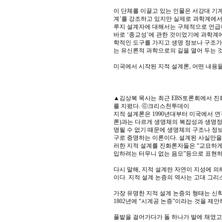
이 단체를 이끌고 있는 인물은 서강대 기계
계’를 강조하고 있지만 실제로 과학계에서
루지 설계자에 대해서는 구체적으로 언급
바로 ‘종교성’에 관한 것이었기에 과학계
학적인 도구를 가지고 생명 정보나 구조
는 유신론적 과학으로의 길을 열어 두는 
미국에서 시작된 지적 설계론, 어떤 내용
▲김상복 목사는 최근 EBS토론회에서 진
를 지폈다. ⓒ크리스천투데이
지적 설계론은 1990년대부터 미국에서 
론)과는 다르게 생명체의 복잡성과 생명정
명될 수 없기 때문에 생명체의 구조나 정
구로 증명하는 이론이다. 설계된 사실만을
러한 지적 설계를 진화론자들은 “교묘하게
입하려는 터무니 없는 음모”등으로 표현하
다시 말해, 지적 설계란 자연이 지성에 
이다. 지적 설계 논증의 역사는 고대 그리
가장 유명한 지적 설계 논증의 형태는 신학자인
1802년에 “시계공 논증”이라는 것을 제안
풀밭을 걸어가다가 돌 하나가 발에 채였고