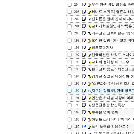
우주 탄생 비밀 밝혀줄 중
204
레너드 스위트] 영혼의 해
203
진화론은 절대 진리 아니다"
202
교회개혁실천연대 박득훈 
201
기독교인 교회이탈은 ‘영적
200
오정현 칼럼] 한국교회 뼈
199
창조포험기사
198
천국의선언 하워드 스나이
197
교회의 정체성 베크교수
196
한국교회 종교개혁정신으로
195
경계선 짙었던 유신진화-창조
194
“소진화는 하나님 창조의 일부
193
지구는 정말 6일만에 창조됐나
192
인간은 하나님 사랑에 의해 칭의
191
정운찬총장 합신특강
190
부흥을 넘어 변화
189
하워드 스나이더] ‘이머징 
188
노인 노령화 강웅산교수
187
<"기독교를 비판하는 11가
186