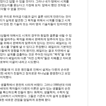
있었다고 답할 수 있을 것이다. 그러나 내가 땅에서 시계를
되었는지를 묻는다고 가정해 보자. 앞에서 했던 것처럼 시
각할 수 없을 것이다.
은 우리로 하여금 다음과 같이 결론 내리게 만든다는 것이
우리가 실제로 발견한 그 목적을 위해서 시계를 만들고 시계
서 만든 한 기술자 또는 여러 명의 기술자들이 있어야만 한
대상들에 대해서도 시계의 경우와 동일한 결론을 내릴 수 있
간을 알려주는 목적을 위해서 완벽하게 맞추어져 있는 것과
을 위해서 완벽하게 맞추어져 있다는 것이다. 페일리는 각
 표시를 구별해 낼 수 있다고 주장했다. 페일리의 기본적인
가들에게 영향을 미쳐 왔지만, 페일리는 결코 자연에서 설
았다. 설계를 검출하는 것은 주어진 대상의 “목적”을 구분
 게다가 페일리와 다른 “자연 신학자”들은 지혜롭고 자비로
로부터 이끌어 내려고 시도했다.
론을 제시했을 때 이 모든 원인들로 인해서 설계는 다윈의 손쉬운
잡힌 세계가 친절하고 정의로운 하나님을 증명한다고 보았
 지적했다.
생물학에서 완전히 사라져 버렸다. 그러나 1980년대 이래
세대의 학자들이 다윈의 이론은 살아 있는 생물들의 순전
 확신하도록 만들어 줬다. 화학자, 생물학자, 수학자 및
고려하기 시작하였다. 그들은 기존의 지적 설계 논증들이
대한 새로운 관점을 엄밀하게 표현해 왔다.