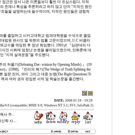
운 접근은 앞서 나온 이론들보다 훨씬 더 조심스럽다. 지적
의 존재나 특성을 추론하려고 하지 않고 단지 “지적인 원인
구조들을 설명하는데 필수적이며, 지적인 원인들은 경험적
문학과를 졸업하고 시카고대학교 법과대학원을 수석으로 졸업
대법원 판사인 얼 워렌의 법률 고문이었으며, U.C 버클리
교수를 역임한 후 정년 퇴임했다. 1991년 『심판대의 다
 지식인 사회에 엄청난 논쟁을 불러일으켰으며, 진화론에 대
인 “지적 설계운동”을 주도했다.
feating Dar- winism by Opening Minds) 』 (19
e)』(1998), 『진리의 쐐기(The Wedge of Truth:Splitting the
 『올바른 질문:진리, 의미 그리고 대중 논쟁(The Right Questions:Tr
(2002) 등의 책과 여러 권의 편집본 서적 및 학술논문을 출간했다.
DATE:
2008.01.19 - 19:29
lla/4.0 (compatible; MSIE 6.0; Windows NT 5.1; SV1; InfoPath.1)
사 주...
신학 사...