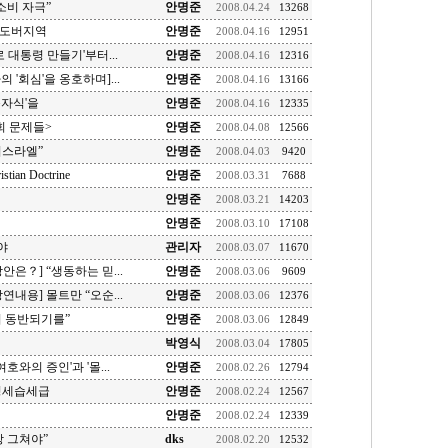
소비 자극”
안명준
2008.04.24
13268
 도버지역
안명준
2008.04.16
12951
로 대통령 만들기'부터...
안명준
2008.04.16
12316
의 '회심'을 옹호하며]...
안명준
2008.04.16
13166
붓자식'을
안명준
2008.04.16
12335
회 문제들>
안명준
2008.04.08
12566
이스라엘”
안명준
2008.04.03
9420
istian Doctrine
안명준
2008.03.31
7688
안명준
2008.03.21
14203
안명준
2008.03.10
17108
야
관리자
2008.03.07
11670
은？] “생동하는 믿...
안명준
2008.03.06
9609
내용] 몰트만 “오순...
안명준
2008.03.06
12376
이 동반되기를”
안명준
2008.03.06
12849
박영식
2008.03.04
17805
호와의 증인'과 '몰...
안명준
2008.02.26
12794
정세습세급
안명준
2008.02.24
12567
안명준
2008.02.24
12339
 그쳐야”
dks
2008.02.20
12532