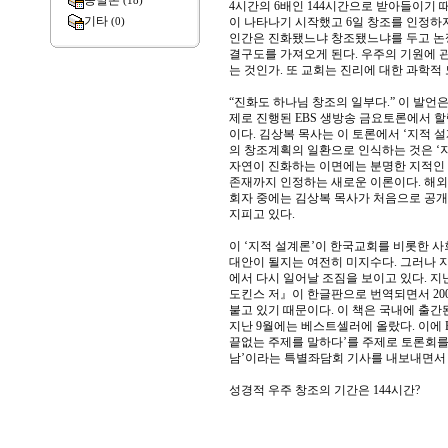
종말론
(18)
4시간의 6배인 144시간으로 받아들이기
기타
이 나타나기 시작했고 6일 창조를 인정하
(0)
인간은 진화됐느냐 창조됐느냐를 두고 논쟁
결구도를 가져오게 된다. 우주의 기원에 
는 것인가. 또 교회는 진리에 대한 과학적
“진화도 하나님 창조의 일부다.” 이 발언은
제로 진행된 EBS 생방송 금요토론에서 할
이다. 김상복 목사는 이 토론에서 ‘지적 
의 창조계획의 일환으로 인식하는 것은 ‘지
자연이 진화하는 이면에는 분명한 지적인
존재까지 인정하는 새로운 이론이다. 해외
회자 중에는 김상복 목사가 처음으로 공
지피고 있다.
이 ‘지적 설계론’이 한국교회를 비롯한 
대안이 될지는 여전히 미지수다. 그러나 지
에서 다시 일어날 조짐을 보이고 있다. 지
도킨스 저』이 한글판으로 번역되면서 20
붙고 있기 때문이다. 이 책은 국내에 출간
지난 9월에는 베스트셀러에 올랐다. 이에 
끝없는 주제를 말하다’를 주제로 토론회를 진
남’이라는 특별좌담회 기사를 내보내면서 
성경적 우주 창조의 기간은 144시간?