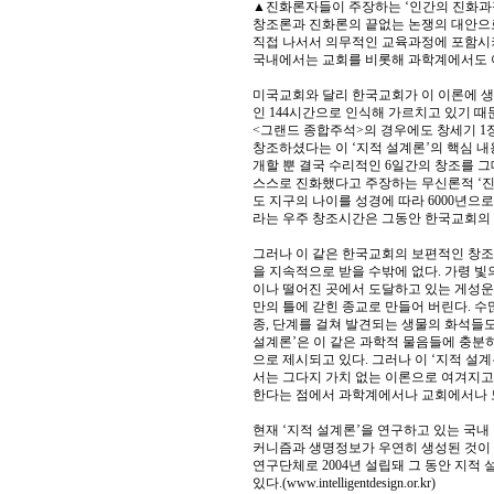
▲진화론자들이 주장하는 ‘인간의 진화과
창조론과 진화론의 끝없는 논쟁의 대안으로
직접 나서서 의무적인 교육과정에 포함시켜
국내에서는 교회를 비롯해 과학계에서도 
미국교회와 달리 한국교회가 이 이론에 생
인 144시간으로 인식해 가르치고 있기 
<그랜드 종합주석>의 경우에도 창세기 1
창조하셨다는 이 ‘지적 설계론’의 핵심 
개할 뿐 결국 수리적인 6일간의 창조를 그
스스로 진화했다고 주장하는 무신론적 ‘진
도 지구의 나이를 성경에 따라 6000년으로
라는 우주 창조시간은 그동안 한국교회의 
그러나 이 같은 한국교회의 보편적인 창조
을 지속적으로 받을 수밖에 없다. 가령 빛
이나 떨어진 곳에서 도달하고 있는 게성운
만의 틀에 갇힌 종교로 만들어 버린다. 
종, 단계를 걸쳐 발견되는 생물의 화석들도
설계론’은 이 같은 과학적 물음들에 충분
으로 제시되고 있다. 그러나 이 ‘지적 설
서는 그다지 가치 없는 이론으로 여겨지고
한다는 점에서 과학계에서나 교회에서나 모
현재 ‘지적 설계론’을 연구하고 있는 국내
커니즘과 생명정보가 우연히 생성된 것이
연구단체로 2004년 설립돼 그 동안 지
있다.(www.intelligentdesign.or.kr)