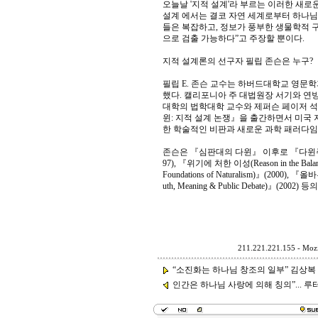
오늘날 '지적 설계'라 부르는 이러한 새로
설계 에서는 결코 자연 세계로부터 하나님
들은 복잡하고, 정보가 풍부한 생물학적 
으로 검출 가능하다”고 주장할 뿐이다.
지적 설계론의 선구자 필립 존슨은 누구?
필립 E. 존슨 교수는 하버드대학교 영
했다. 캘리포니아 주 대법원장 서기와 연방
대학의 법학대학 교수와 제퍼슨 페이저 석좌
윈: 지적 설계 논쟁』을 출간하면서 미국
한 학술적인 비판과 새로운 과학 패러다임
존슨은 『심판대의 다윈』 이후로 『다윈주의 허물기(De
97), 『위기에 처한 이성(Reason in the Balanc
Foundations of Naturalism)』(2000),
uth, Meaning & Public Debate)』
211.221.221.155 - Mozi
“소진화는 하나님 창조의 일부” 김상복 목
인간은 하나님 사랑에 의해 칭의”... 루터