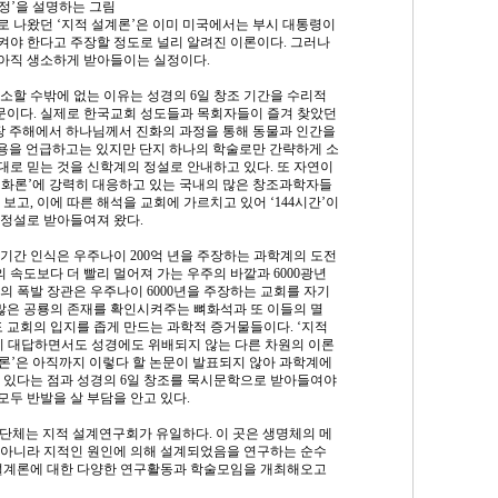
정’을 설명하는 그림
 나왔던 ‘지적 설계론’은 이미 미국에서는 부시 대통령이
야 한다고 주장할 정도로 널리 알려진 이론이다. 그러나
아직 생소하게 받아들이는 실정이다.
소할 수밖에 없는 이유는 성경의 6일 창조 기간을 수리적
때문이다. 실제로 한국교회 성도들과 목회자들이 즐겨 찾았던
장 주해에서 하나님께서 진화의 과정을 통해 동물과 인간을
내용을 언급하고는 있지만 단지 하나의 학술로만 간략하게 소
대로 믿는 것을 신학계의 정설로 안내하고 있다. 또 자연이
화론’에 강력히 대응하고 있는 국내의 많은 창조과학자들
 보고, 이에 따른 해석을 교회에 가르치고 있어 ‘144시간’이
정설로 받아들여져 왔다.
기간 인식은 우주나이 200억 년을 주장하는 과학계의 도전
의 속도보다 더 빨리 멀어져 가는 우주의 바깥과 6000광년
의 폭발 장관은 우주나이 6000년을 주장하는 교회를 자기
수많은 공룡의 존재를 확인시켜주는 뼈화석과 또 이들의 멸
 교회의 입지를 좁게 만드는 과학적 증거물들이다. ‘지적
히 대답하면서도 성경에도 위배되지 않는 다른 차원의 이론
계론’은 아직까지 이렇다 할 논문이 발표되지 않아 과학계에
 있다는 점과 성경의 6일 창조를 묵시문학으로 받아들여야
두 반발을 살 부담을 안고 있다.
 단체는 지적 설계연구회가 유일하다. 이 곳은 생명체의 메
 아니라 지적인 원인에 의해 설계되었음을 연구하는 순수
적 설계론에 대한 다양한 연구활동과 학술모임을 개최해오고