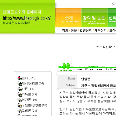
::: 조직신학 :::
623
11
16
전체
(623)
Name
안명준
계시/성경관
(26)
Subject
지구는 정말 6일만에 창조
신론
(140)
지구는 정말 6일만에 창조됐나-‘지적 설계
기독론
(45)
김상복 목사 주장 등 새롭게 조명 시작...창조론의
인간론
(103)
끝이 보이지 않는 이 우주는 정말 6일(14
구원론/성령론
(18)
한국의 일반적인 기독교인으로서는 매우 
교회론
(216)
교회는 하나님께서 여섯째 날에 마지막으