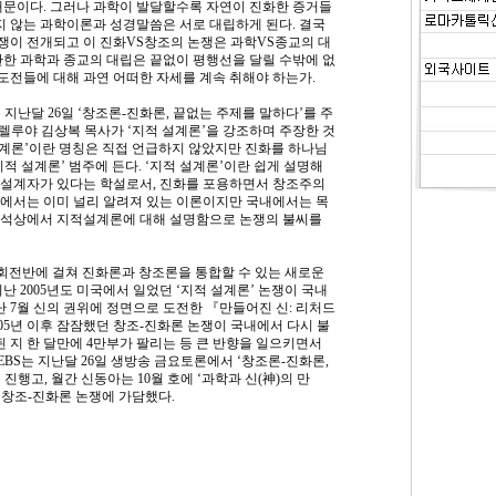
 때문이다. 그러나 과학이 발달할수록 자연이 진화한 증거들
지 않는 과학이론과 성경말씀은 서로 대립하게 된다. 결국
이 전개되고 이 진화VS창조의 논쟁은 과학VS종교의 대
관한 과학과 종교의 대립은 끝없이 평행선을 달릴 수밖에 없
 도전들에 대해 과연 어떠한 자세를 계속 취해야 하는가.
 지난달 26일 ‘창조론-진화론, 끝없는 주제를 말하다’를 주
렐루야 김상복 목사가 ‘지적 설계론’을 강조하며 주장한 것
설계론’이란 명칭은 직접 언급하지 않았지만 진화를 하나님
적 설계론’ 범주에 든다. ‘지적 설계론’이란 쉽게 설명해
 설계자가 있다는 학설로서, 진화를 포용하면서 창조주의
에서는 이미 널리 알려져 있는 이론이지만 국내에서는 목
개석상에서 지적설계론에 대해 설명함으로 논쟁의 불씨를
사회전반에 걸쳐 진화론과 창조론을 통합할 수 있는 새로운
난 2005년도 미국에서 일었던 ‘지적 설계론’ 논쟁이 국내
난 7월 신의 권위에 정면으로 도전한 『만들어진 신: 리처드
05년 이후 잠잠했던 창조-진화론 논쟁이 국내에서 다시 불
된 지 한 달만에 4만부가 팔리는 등 큰 반향을 일으키면서
EBS는 지난달 26일 생방송 금요토론에서 ‘창조론-진화론,
행고, 월간 신동아는 10월 호에 ‘과학과 신(神)의 만
창조-진화론 논쟁에 가담했다.