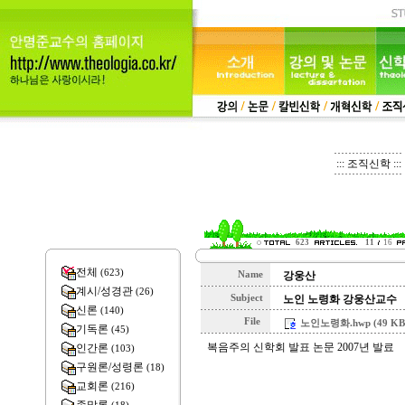
::: 조직신학 :::
623
11
16
전체
(623)
Name
강웅산
계시/성경관
(26)
Subject
노인 노령화 강웅산교수
신론
(140)
File
노인노령화.hwp (49 KB
기독론
(45)
복음주의 신학회 발표 논문 2007년 발료
인간론
(103)
구원론/성령론
(18)
교회론
(216)