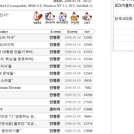
DATE:
2008.01.18 - 00:32
la/4.0 (compatible; MSIE 6.0; Windows NT 5.1; SV1; InfoPath.1)
인가?
소비 자극”
안명준
2008.04.24
13262
 도버지역
안명준
2008.04.16
12945
로 대통령 만들기'부터...
안명준
2008.04.16
12312
의 '회심'을 옹호하며]...
안명준
2008.04.16
13164
붓자식'을
안명준
2008.04.16
12331
회 문제들>
안명준
2008.04.08
12563
이스라엘”
안명준
2008.04.03
9416
istian Doctrine
안명준
2008.03.31
7682
안명준
2008.03.21
14200
안명준
2008.03.10
17105
야
관리자
2008.03.07
11666
은？] “생동하는 믿...
안명준
2008.03.06
9604
내용] 몰트만 “오순...
안명준
2008.03.06
12374
이 동반되기를”
안명준
2008.03.06
12848