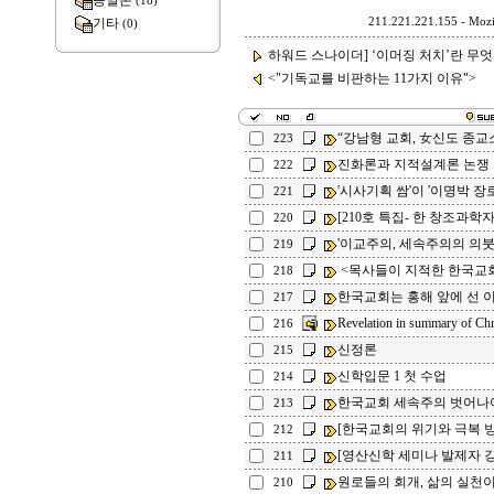
종말론
(18)
기타
211.221.221.155 - Mozil
(0)
하워드 스나이더] ‘이머징 처치’란 무엇
<"기독교를 비판하는 11가지 이유">
“강남형 교회, 女신도 종교
223
진화론과 지적설계론 논쟁
222
'시사기획 쌈'이 '이명박 장
221
[210호 특집- 한 창조과학자
220
'이교주의, 세속주의의 의
219
<목사들이 지적한 한국교
218
한국교회는 홍해 앞에 선 
217
Revelation in summary of Chr
216
신정론
215
신학입문 1 첫 수업
214
한국교회 세속주의 벗어나
213
[한국교회의 위기와 극복 방안
212
[영산신학 세미나 발제자 강연
211
원로들의 회개, 삶의 실천
210