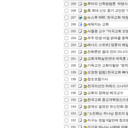
루터의 신학방법론 박영식
209
美 최대 신도 증가 교단은 '여
208
뉴스후 MBC 한국교회 재
207
세워지는 교회
206
서철원 교수 “미국교회 모방
205
우주 탄생 비밀 밝혀줄 중
204
레너드 스위트] 영혼의 해
203
진화론은 절대 진리 아니다"
202
교회개혁실천연대 박득훈 
201
기독교인 교회이탈은 ‘영적
200
오정현 칼럼] 한국교회 뼈
199
창조포험기사
198
천국의선언 하워드 스나이
197
교회의 정체성 베크교수
196
한국교회 종교개혁정신으로
195
경계선 짙었던 유신진화-창조
194
“소진화는 하나님 창조의 일부
193
지구는 정말 6일만에 창조됐나
192
인간은 하나님 사랑에 의해 칭의
191