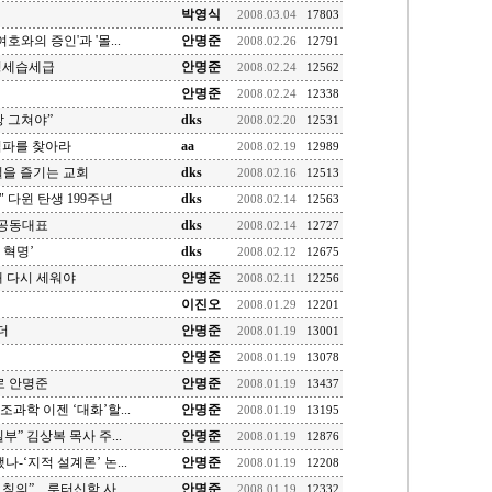
박영식
2008.03.04
17803
호와의 증인'과 '몰...
안명준
2008.02.26
12791
정세습세급
안명준
2008.02.24
12562
안명준
2008.02.24
12338
 그쳐야”
dks
2008.02.20
12531
력파를 찾아라
aa
2008.02.19
12989
일을 즐기는 교회
dks
2008.02.16
12513
 다윈 탄생 199주년
dks
2008.02.14
12563
공동대표
dks
2008.02.14
12727
 혁명’
dks
2008.02.12
12675
대 다시 세워야
안명준
2008.02.11
12256
이진오
2008.01.29
12201
더
안명준
2008.01.19
13001
안명준
2008.01.19
13078
 안명준
안명준
2008.01.19
13437
과학 이젠 ‘대화’할...
안명준
2008.01.19
13195
” 김상복 목사 주...
안명준
2008.01.19
12876
-‘지적 설계론’ 논...
안명준
2008.01.19
12208
”... 루터신학 사...
안명준
2008.01.19
12332