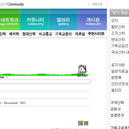
-
)
Download : 605