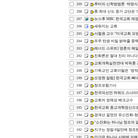
루터의 신학방법론 박영식
209
美 최대 신도 증가 교단은 '여
208
뉴스후 MBC 한국교회 재
207
세워지는 교회
206
서철원 교수 “미국교회 모방
205
우주 탄생 비밀 밝혀줄 중
204
레너드 스위트] 영혼의 해
203
진화론은 절대 진리 아니다"
202
교회개혁실천연대 박득훈 
201
기독교인 교회이탈은 ‘영적
200
오정현 칼럼] 한국교회 뼈
199
창조포험기사
198
천국의선언 하워드 스나이
197
교회의 정체성 베크교수
196
한국교회 종교개혁정신으로
195
경계선 짙었던 유신진화-창조
194
“소진화는 하나님 창조의 일부
193
지구는 정말 6일만에 창조됐나
192
인간은 하나님 사랑에 의해 칭의
191