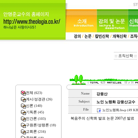
::: 조직신학 :::
623
11
16
전체
(623)
Name
강웅산
계시/성경관
(26)
Subject
노인 노령화 강웅산교수
신론
(140)
File
노인노령화.hwp (49 KB
기독론
(45)
복음주의 신학회 발표 논문 2007년 발료
인간론
(103)
구원론/성령론
(18)
교회론
(216)