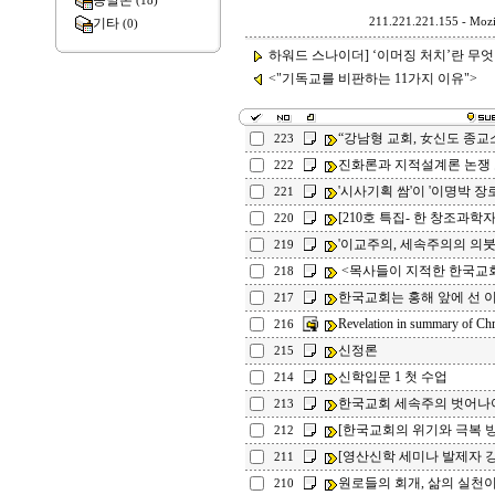
종말론
(18)
기타
211.221.221.155 - Mozil
(0)
하워드 스나이더] ‘이머징 처치’란 무엇
<"기독교를 비판하는 11가지 이유">
“강남형 교회, 女신도 종교
223
진화론과 지적설계론 논쟁
222
'시사기획 쌈'이 '이명박 장
221
[210호 특집- 한 창조과학자
220
'이교주의, 세속주의의 의
219
<목사들이 지적한 한국교
218
한국교회는 홍해 앞에 선 
217
Revelation in summary of Chr
216
신정론
215
신학입문 1 첫 수업
214
한국교회 세속주의 벗어나
213
[한국교회의 위기와 극복 방안
212
[영산신학 세미나 발제자 강연
211
원로들의 회개, 삶의 실천
210