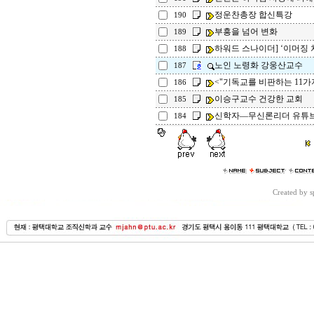
정운찬총장 합신특강
190
부흥을 넘어 변화
189
하워드 스나이더] ‘이머징 
188
노인 노령화 강웅산교수
187
<"기독교를 비판하는 11가
186
이승구교수 건강한 교회
185
신학자―무신론리더 유튜브 
184
Created by 