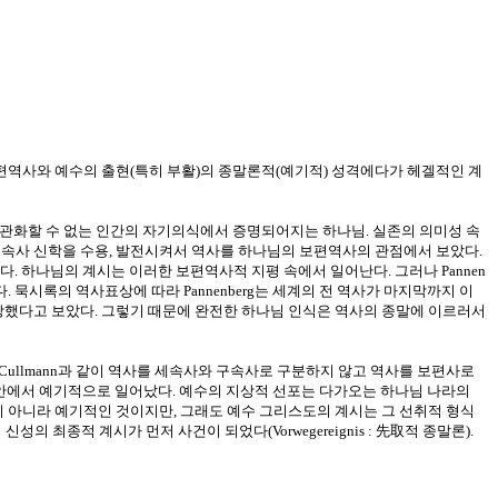
한 보편역사와 예수의 출현(특히 부활)의 종말론적(예기적) 성격에다가 헤겔적인 계
 계시이해(객관화할 수 없는 인간의 자기의식에서 증명되어지는 하나님. 실존의 의미성 속
의 구속사 신학을 수용, 발전시켜서 역사를 하나님의 보편역사의 관점에서 보았다.
하나님의 계시는 이러한 보편역사적 지평 속에서 일어난다. 그러나 Pannen
묵시록의 역사표상에 따라 Pannenberg는 세계의 전 역사가 마지막까지 이
표상했다고 보았다. 그렇기 때문에 완전한 하나님 인식은 역사의 종말에 이르러서
an, Cullmann과 같이 역사를 세속사와 구속사로 구분하지 않고 역사를 보편사로
예수 안에서 예기적으로 일어났다. 예수의 지상적 선포는 다가오는 하나님 나라의
된 것이 아니라 예기적인 것이지만, 그래도 예수 그리스도의 계시는 그 선취적 형식
최종적 계시가 먼저 사건이 되었다(Vorwegereignis : 先取적 종말론).