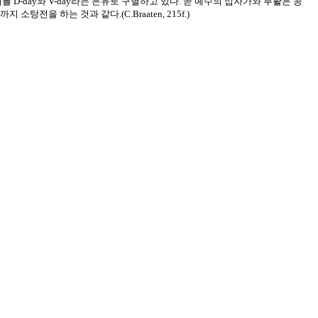
 D-day와 V-day라는 은유로 구별하고 있다. 곧 예수의 십자가와 부활은 공
을 하는 것과 같다.(C.Braaten, 215f.)