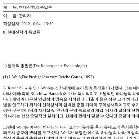
제 목: 현대신학의 종말론
이 름: 관리자
작성일자: 2012.10.04 - 13:30
8. 현대신학의 종말론
1) 철저적 종말론(Die Konsequente Eschatologie)
(1) J. Weiß(Die Predigt Jesu vom Reiche Gottes, 1892)
A. Ritschl의 사위인 J. Weiß는 신학세계에 놀라움과 충격을 야기했다
나라 이해(특히 Ritschl → Harnack)에 대해 묵시적이고 초월적인 하
나라 개념과 아무런 연결점이 없음을 지적했다. 리츨이 옳은 점은 그가 하나님의
념을 연구하기 위하여 신약성서의 임박한 종말 기대의 구약성서적이고도 후기
러난 것은 하나님의 자기실증, 인간의 운명 속으로의 개입, 역사의 결정적 전환
의 나라는 항상 종말적인 실체이고, 현재에 관해서 말할 수 있다면 종말이 이
그런데 Weiß는 예수의 하나님의 나라 표상의 유래를 후기 유대교의 묵시문학
페르샤 종교에 뿌리를 두고 있다. Weiß가 해명한 예수의 하나님의 나라 표상
천상의 축복의 총체로서 이해되었다. 예수는 그 초세계적인 하나님의 나라가 곧 임