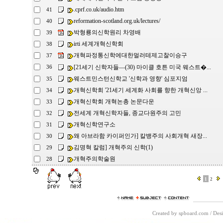
.cprf.co.uk/audio.htm
41
reformation-scotland.org.uk/lectures/
40
박형룡의신학원리 차영배
39
irti 세계개혁신학회
38
개혁파정통신학에대한멀러테제고찰이승구
37
[21세기 신학자들―(30) 마이클 호튼 미국 웨스트�...
36
웨스트민스턴신학교 '신학과 영향' 심포지엄
35
개혁신학회 '21세기 세계화 사회를 향한 개혁신앙 ...
34
개혁신학회 개혁논총 논문다운
33
전세계 개혁신학자들, 종교다원주의 고민
32
개혁신학연구소
31
왜 아브라함 카이퍼인가] 칼뱅주의 사회개혁 새장...
30
김명혁 칼럼] 개혁주의 신학(1)
29
개혁주의학술원
28
1
2
Created by spboard.com
/
Desi