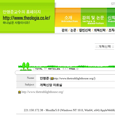
::: 개혁신학 :::
77
1
2
Name
안명준
(
)
http://www.thetruthlighthouse.org/
Subject
개혁신앙 자료실
http://www.thetruthlighthouse.org/
221.150.172.38 - Mozilla/5.0 (Windows NT 10.0; Win64; x64) AppleWebKi