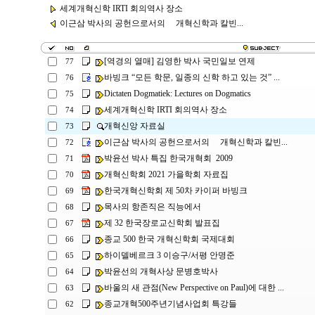
세계개혁신학 IRTI 회의역사 장소
이근삼 박사의 공헌으로서의 개혁신학과 칼빈...
[역경의 열매] 김영한 박사 국민일보 연제
77
바빙크 “모든 학문, 일종의 신학 하고 있는 것” ...
76
Dictaten Dogmatiek: Lectures on Dogmatics
75
세계개혁신학 IRTI 회의역사 장소
74
개혁신앙 자료실
73
이근삼 박사의 공헌으로서의 개혁신학과 칼빈...
72
박윤선 박사 특집 한국개혁회 2009
71
개혁신학회 2021 가을학회 자료집
70
한국개혁신학회 제 50차 카이퍼 바빙크
69
목사의 항존직은 직능에서
68
제 32 한국장로교신학회 발표집
67
종교 500 한국 개혁신학회 국제대회
66
하이델베르크 3 이승구/서평 안명준
65
박윤선의 개혁사상 문병호박사
64
바울의 새 관점(New Perspective on Paul)에 대한 ...
63
종교개혁500주년기념사업회 특강들
62