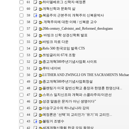
하이델베르그 신학자 예정론
61
개혁신학과 문화적 삶
60
복음주의 근본주의 개혁주의 신복윤박사
59
개혁주의에 대한 이해 / 신복윤 교수
58
20th-century_Calvinist_and_Reformed_theologians
57
바빙크 신학 성경신학회 발표
56
바빙크 자료 다운
55
Refo 500 한국모임 발족 CTS
54
쯔빙글리의 67개 조항
53
종교개혁500주년기념사업회 사이트
52
루터 네이버
51
LUTHER AND ZWINGLI ON THE SACRAMENTS Michael L
50
종교개혁500주년기념사업회창설
49
플랜팅가 미국 칼빈신학교 총장과 한영훈 한영신대...
48
스위스 일치신조와 개혁파 스콜라주의/이은선
47
성경 말씀은 문자가 아닌 생명이다”
46
이승구교수의 하나님나라 강의
45
예정론은 ‘선택’의 교리인가 ‘유기’의 교리인...
44
불링거 조병수
43
세계개혁신학회 한국 모임 동영상
42