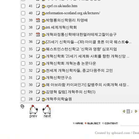
.cprf.co.uk/audio.htm
41
reformation-scotland.org.uk/lectures/
40
박형룡의신학원리 차영배
39
irti 세계개혁신학회
38
개혁파정통신학에대한멀러테제고찰이승구
37
[21세기 신학자들―(30) 마이클 호튼 미국 웨스트�...
36
웨스트민스턴신학교 '신학과 영향' 심포지엄
35
개혁신학회 '21세기 세계화 사회를 향한 개혁신앙 ...
34
개혁신학회 개혁논총 논문다운
33
전세계 개혁신학자들, 종교다원주의 고민
32
개혁신학연구소
31
왜 아브라함 카이퍼인가] 칼뱅주의 사회개혁 새장...
30
김명혁 칼럼] 개혁주의 신학(1)
29
개혁주의학술원
28
1
2
Created by spboard.com
/
Desi