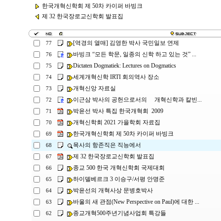
한국개혁신학회 제 50차 카이퍼 바빙크
제 32 한국장로교신학회 발표집
[역경의 열매] 김영한 박사 국민일보 연제
77
바빙크 “모든 학문, 일종의 신학 하고 있는 것” ...
76
Dictaten Dogmatiek: Lectures on Dogmatics
75
세계개혁신학 IRTI 회의역사 장소
74
개혁신앙 자료실
73
이근삼 박사의 공헌으로서의 개혁신학과 칼빈...
72
박윤선 박사 특집 한국개혁회 2009
71
개혁신학회 2021 가을학회 자료집
70
한국개혁신학회 제 50차 카이퍼 바빙크
69
목사의 항존직은 직능에서
68
제 32 한국장로교신학회 발표집
67
종교 500 한국 개혁신학회 국제대회
66
하이델베르크 3 이승구/서평 안명준
65
박윤선의 개혁사상 문병호박사
64
바울의 새 관점(New Perspective on Paul)에 대한 ...
63
종교개혁500주년기념사업회 특강들
62