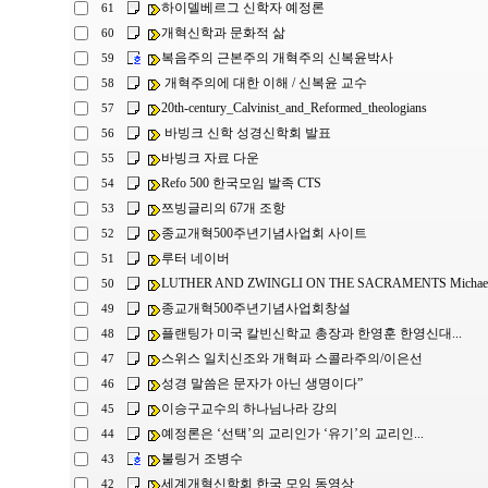
하이델베르그 신학자 예정론
61
개혁신학과 문화적 삶
60
복음주의 근본주의 개혁주의 신복윤박사
59
개혁주의에 대한 이해 / 신복윤 교수
58
20th-century_Calvinist_and_Reformed_theologians
57
바빙크 신학 성경신학회 발표
56
바빙크 자료 다운
55
Refo 500 한국모임 발족 CTS
54
쯔빙글리의 67개 조항
53
종교개혁500주년기념사업회 사이트
52
루터 네이버
51
LUTHER AND ZWINGLI ON THE SACRAMENTS Michael L
50
종교개혁500주년기념사업회창설
49
플랜팅가 미국 칼빈신학교 총장과 한영훈 한영신대...
48
스위스 일치신조와 개혁파 스콜라주의/이은선
47
성경 말씀은 문자가 아닌 생명이다”
46
이승구교수의 하나님나라 강의
45
예정론은 ‘선택’의 교리인가 ‘유기’의 교리인...
44
불링거 조병수
43
세계개혁신학회 한국 모임 동영상
42