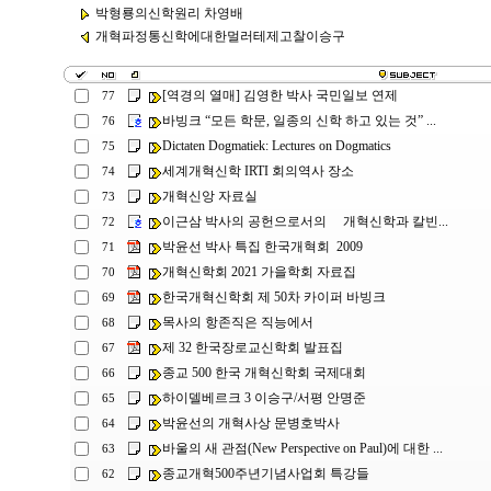
박형룡의신학원리 차영배
개혁파정통신학에대한멀러테제고찰이승구
[역경의 열매] 김영한 박사 국민일보 연제
77
바빙크 “모든 학문, 일종의 신학 하고 있는 것” ...
76
Dictaten Dogmatiek: Lectures on Dogmatics
75
세계개혁신학 IRTI 회의역사 장소
74
개혁신앙 자료실
73
이근삼 박사의 공헌으로서의 개혁신학과 칼빈...
72
박윤선 박사 특집 한국개혁회 2009
71
개혁신학회 2021 가을학회 자료집
70
한국개혁신학회 제 50차 카이퍼 바빙크
69
목사의 항존직은 직능에서
68
제 32 한국장로교신학회 발표집
67
종교 500 한국 개혁신학회 국제대회
66
하이델베르크 3 이승구/서평 안명준
65
박윤선의 개혁사상 문병호박사
64
바울의 새 관점(New Perspective on Paul)에 대한 ...
63
종교개혁500주년기념사업회 특강들
62