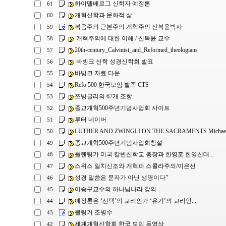
하이델베르그 신학자 예정론
61
개혁신학과 문화적 삶
60
복음주의 근본주의 개혁주의 신복윤박사
59
개혁주의에 대한 이해 / 신복윤 교수
58
20th-century_Calvinist_and_Reformed_theologians
57
바빙크 신학 성경신학회 발표
56
바빙크 자료 다운
55
Refo 500 한국모임 발족 CTS
54
쯔빙글리의 67개 조항
53
종교개혁500주년기념사업회 사이트
52
루터 네이버
51
LUTHER AND ZWINGLI ON THE SACRAMENTS Michael L
50
종교개혁500주년기념사업회창설
49
플랜팅가 미국 칼빈신학교 총장과 한영훈 한영신대...
48
스위스 일치신조와 개혁파 스콜라주의/이은선
47
성경 말씀은 문자가 아닌 생명이다”
46
이승구교수의 하나님나라 강의
45
예정론은 ‘선택’의 교리인가 ‘유기’의 교리인...
44
불링거 조병수
43
세계개혁신학회 한국 모임 동영상
42