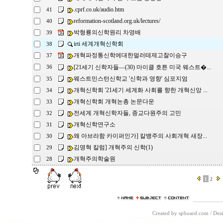
.cprf.co.uk/audio.htm
41
reformation-scotland.org.uk/lectures/
40
박형룡의신학원리 차영배
39
irti 세계개혁신학회
38
개혁파정통신학에대한멀러테제고찰이승구
37
[21세기 신학자들―(30) 마이클 호튼 미국 웨스트�...
36
웨스트민스턴신학교 '신학과 영향' 심포지엄
35
개혁신학회 '21세기 세계화 사회를 향한 개혁신앙 ...
34
개혁신학회 개혁논총 논문다운
33
전세계 개혁신학자들, 종교다원주의 고민
32
개혁신학연구소
31
왜 아브라함 카이퍼인가] 칼뱅주의 사회개혁 새장...
30
김명혁 칼럼] 개혁주의 신학(1)
29
개혁주의학술원
28
1
2
Created by spboard.com
/
Desi