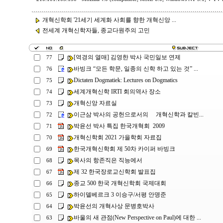
개혁신학회 '21세기 세계화 사회를 향한 개혁신앙 ...
전세계 개혁신학자들, 종교다원주의 고민
[역경의 열매] 김영한 박사 국민일보 연제
77
바빙크 “모든 학문, 일종의 신학 하고 있는 것” ...
76
Dictaten Dogmatiek: Lectures on Dogmatics
75
세계개혁신학 IRTI 회의역사 장소
74
개혁신앙 자료실
73
이근삼 박사의 공헌으로서의 개혁신학과 칼빈...
72
박윤선 박사 특집 한국개혁회 2009
71
개혁신학회 2021 가을학회 자료집
70
한국개혁신학회 제 50차 카이퍼 바빙크
69
목사의 항존직은 직능에서
68
제 32 한국장로교신학회 발표집
67
종교 500 한국 개혁신학회 국제대회
66
하이델베르크 3 이승구/서평 안명준
65
박윤선의 개혁사상 문병호박사
64
바울의 새 관점(New Perspective on Paul)에 대한 ...
63