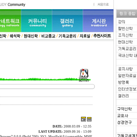
DATE:
2008.03.09 - 12:35
LAST UPDATE:
2009.09.16 - 13:09
rowser7.0.0.0 (Build 700); SV1; Mozilla/4.0 (compatible; MSIE