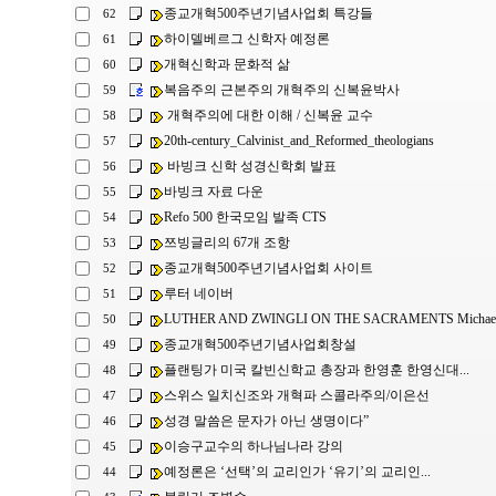
종교개혁500주년기념사업회 특강들
62
하이델베르그 신학자 예정론
61
개혁신학과 문화적 삶
60
복음주의 근본주의 개혁주의 신복윤박사
59
개혁주의에 대한 이해 / 신복윤 교수
58
20th-century_Calvinist_and_Reformed_theologians
57
바빙크 신학 성경신학회 발표
56
바빙크 자료 다운
55
Refo 500 한국모임 발족 CTS
54
쯔빙글리의 67개 조항
53
종교개혁500주년기념사업회 사이트
52
루터 네이버
51
LUTHER AND ZWINGLI ON THE SACRAMENTS Michael L
50
종교개혁500주년기념사업회창설
49
플랜팅가 미국 칼빈신학교 총장과 한영훈 한영신대...
48
스위스 일치신조와 개혁파 스콜라주의/이은선
47
성경 말씀은 문자가 아닌 생명이다”
46
이승구교수의 하나님나라 강의
45
예정론은 ‘선택’의 교리인가 ‘유기’의 교리인...
44