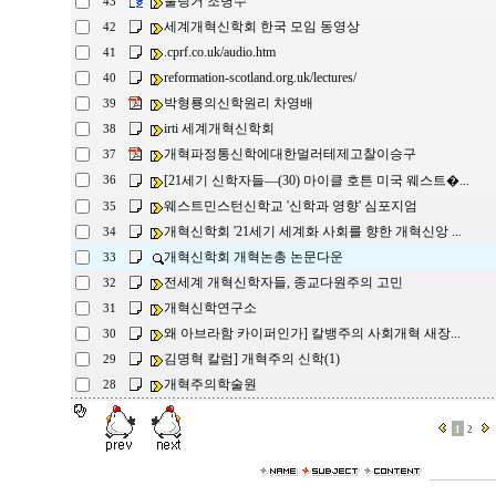
불링거 조병수
43
세계개혁신학회 한국 모임 동영상
42
.cprf.co.uk/audio.htm
41
reformation-scotland.org.uk/lectures/
40
박형룡의신학원리 차영배
39
irti 세계개혁신학회
38
개혁파정통신학에대한멀러테제고찰이승구
37
[21세기 신학자들―(30) 마이클 호튼 미국 웨스트�...
36
웨스트민스턴신학교 '신학과 영향' 심포지엄
35
개혁신학회 '21세기 세계화 사회를 향한 개혁신앙 ...
34
개혁신학회 개혁논총 논문다운
33
전세계 개혁신학자들, 종교다원주의 고민
32
개혁신학연구소
31
왜 아브라함 카이퍼인가] 칼뱅주의 사회개혁 새장...
30
김명혁 칼럼] 개혁주의 신학(1)
29
개혁주의학술원
28
1
2