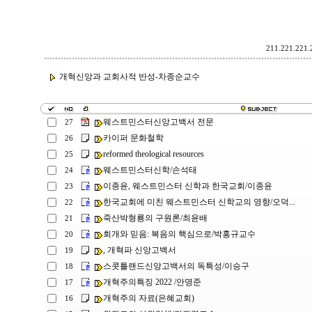
211.221.221.2
개혁신앙과 교회사적 반성-차종순교수
웨스트민스터신앙고백서 전문
27
카이퍼 문화철학
26
reformed theological resources
25
웨스트민스터신학/손석태
24
이종윤, 웨스트민스터 신학과 한국교회/이종윤
23
한국교회에 미친 웨스트민스터 신학교의 영향/오덕...
22
죽산박형룡의 구원론/최윤배
21
회개와 믿음: 복음의 핵심으로/박홍규교수
20
, 개혁파 신앙고백서
19
스콧틀랜드신앙고백서의 독특성/이승구
18
개혁주의특징 2022 /안명준
17
개혁주의 자료(은혜교회)
16