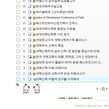
위필드의 삼위일체/김광렬교수
15
한국개혁주의설교원
14
하이델베르그교리문답서전문
13
index of Westminster Confession of Faith
12
웨스트민트터신앙고백서 인덱스
11
세계개혁신학회 동영상 자료들
10
세계개혁신학회 사진 링크
9
안명준교수의 개혁신학연구회 홈피소스
8
개혁주의 신학의 특징
7
개혁신학자의 삶과 신학: 존 칼빈을 중심으로/안명...
6
한국 개혁교회의 흐름, 문제점, 그리고 전망에 대...
5
칼빈에 있어서 율법의 제3의 용법-웨스트민스터-신...
4
개혁신학 이해-파워미션
3
개혁신앙과 교회사적 반성-차종순교수
2
개혁신학 어떻게 연구를 시작해야
1
1
2
Created by spboard.com
/
Desi