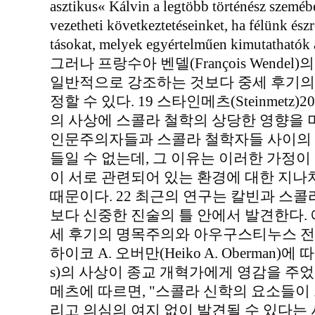
asztikus« Kálvin a legtöbb történész szeméb
vezetheti következtetéseinket, ha félünk ész
tásokat, melyek egyértelműen kimutathatók 
그러나 프랑수아 벤델(François Wende
일반적으로 강조하는 것보다 중세 후기의
정할 수 있다. 19 스타인메츠(Steinmetz)2
의 사상에 스콜라 철학의 상당한 영향을 
인문주의자들과 스콜라 철학자들 사이의 
들일 수 없는데, 그 이유는 이러한 가정
이 서로 관련되어 있는 환경에 대한 지
때문이다. 22 최근의 연구는 칼빈과 스
보다 신중한 진술의 틀 안에서 발견한다. 
세 후기의 명목주의와 아우구스티누스 전
하이코 A. 오버만(Heiko A. Oberman)에
s)의 사상이 종교 개혁가에게 영감을 주었을
메츠에 따르면, "스콜라 신학의 요소들이
리고 의심의 여지 없이 발견될 수 있다는