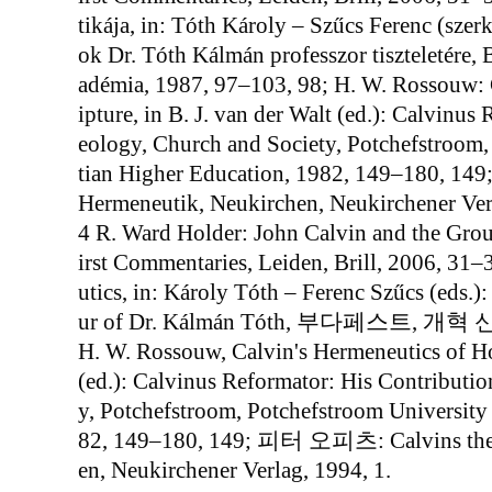
tikája, in: Tóth Károly – Szűcs Ferenc (szer
ok Dr. Tóth Kálmán professzor tiszteletére,
adémia, 1987, 97–103, 98; H. W. Rossouw: 
ipture, in B. J. van der Walt (ed.): Calvinus
eology, Church and Society, Potchefstroom,
tian Higher Education, 1982, 149–180, 149; 
Hermeneutik, Neukirchen, Neukirchener Verl
4 R. Ward Holder: John Calvin and the Groun
irst Commentaries, Leiden, Brill, 2006, 31–
utics, in: Károly Tóth – Ferenc Szűcs (eds.)
ur of Dr. Kálmán Tóth, 부다페스트, 개혁 
H. W. Rossouw, Calvin's Hermeneutics of Hol
(ed.): Calvinus Reformator: His Contributi
y, Potchefstroom, Potchefstroom University 
82, 149–180, 149; 피터 오피츠: Calvins theo
en, Neukirchener Verlag, 1994, 1.