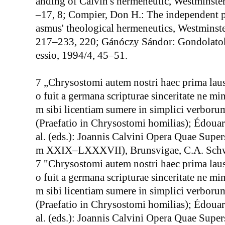
anding of Calvin's hermeneutic, Westminster
–17, 8; Compier, Don H.: The independent pu
asmus' theological hermeneutics, Westminste
217–233, 220; Gánóczy Sándor: Gondolatok
essio, 1994/4, 45–51.
7 „Chrysostomi autem nostri haec prima laus
o fuit a germana scripturae sinceritate ne m
m sibi licentiam sumere in simplici verbor
(Praefatio in Chrysostomi homilias); Édoua
al. (eds.): Joannis Calvini Opera Quae Sup
m XXIX–LXXXVII), Brunsvigae, C.A. Schw
7 "Chrysostomi autem nostri haec prima laus
o fuit a germana scripturae sinceritate ne m
m sibi licentiam sumere in simplici verbor
(Praefatio in Chrysostomi homilias); Édoua
al. (eds.): Joannis Calvini Opera Quae Sup