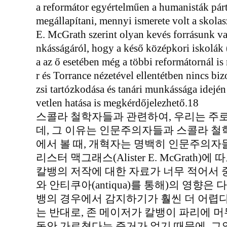
a reformátor egyértelműen a humanisták pár
megállapítani, mennyi ismerete volt a skolas
E. McGrath szerint olyan kevés forrásunk v
nkásságáról, hogy a késő középkori iskolák (
a az ő esetében még a többi reformátornál i
r és Torrance nézetével ellentétben nincs bi
zsi tartózkodása és tanári munkássága idején 
vetlen hatása is megkérdőjelezhető.18
스콜라 철학자들과 관련하여, 우리는 주
데, 그 이유는 인문주의자들과 스콜라 
에서 볼 때, 개혁자는 명백히 인문주의자
리스터 맥그래스(Alister E. McGrath)에
칼뱅의 저작에 대한 자료가 너무 적어서 중세
와 안티쿠아(antiqua)를 통해)의 영향
뱅의 경우에서 감지하기가 훨씬 더 어렵다
는 반대로, 존 메이저가 칼뱅이 파리에 
동안 가르쳤다는 증거가 없기 때문에, 그