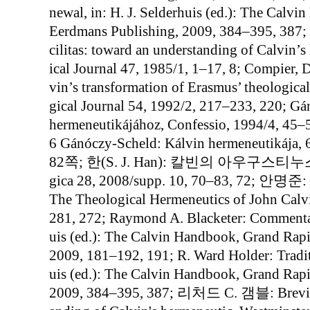
newal, in: H. J. Selderhuis (ed.): The Cal
Eerdmans Publishing, 2009, 384–395, 387; 
cilitas: toward an understanding of Calvin’
ical Journal 47, 1985/1, 1–17, 8; Compier, 
vin’s transformation of Erasmus’ theologica
gical Journal 54, 1992/2, 217–233, 220; G
hermeneutikájához, Confessio, 1994/4, 45–
6 Gánóczy-Scheld: Kálvin hermeneutik
82쪽; 한(S. J. Han): 칼빈의 아우구스티누
gica 28, 2008/supp. 10, 70–83, 72; 안명준: The
The Theological Hermeneutics of John Calvi
281, 272; Raymond A. Blacketer: Commentari
uis (ed.): The Calvin Handbook, Grand Rap
2009, 181–192, 191; R. Ward Holder: Tradit
uis (ed.): The Calvin Handbook, Grand Rap
2009, 384–395, 387; 리처드 C. 갬블: Brevitas 