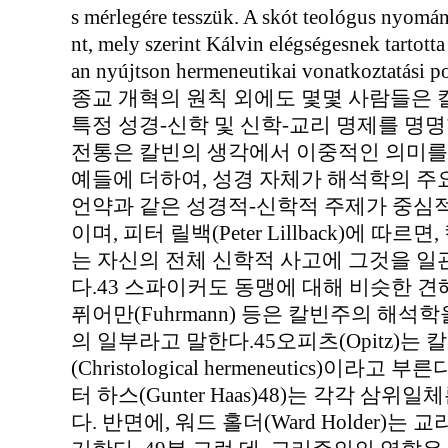
s mérlegére tesszük. A skót teológus nyomán 
nt, mely szerint Kálvin elégségesnek tartott
an nyújtson hermeneutikai vonatkoztatási 
종교 개혁의 원칙 외에도 몇몇 사람들은
특정 성경-신학 및 신학-교리 명제를 명
전통은 칼빈의 생각에서 이중적인 의미를
예들에 더하여, 성경 자체가 해석학의 주요
언약과 같은 성경적-신학적 주제가 중심
이며, 피터 릴백(Peter Lillback)에 따
는 자신의 전체 신학적 사고에 그것을 
다.43 스파이커도 동맹에 대해 비슷한 견해를
퓌어만(Fuhrmann) 등은 칼빈주의 해
의 일부라고 말한다.45오피츠(Opitz)
(Christological hermeneutics)이라고 부른다
터 하스(Gunter Haas)48)는 각각 삼
다. 반면에, 워드 홀더(Ward Holder)