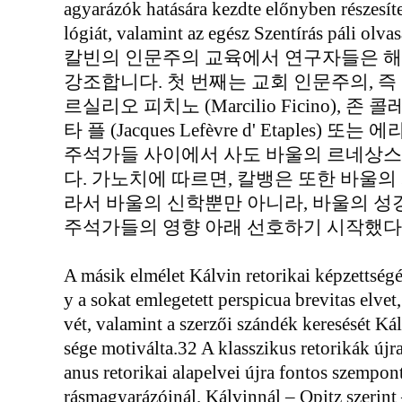
agyarázók hatására kezdte előnyben részesíteni
lógiát, valamint az egész Szentírás páli olvas
칼빈의 인문주의 교육에서 연구자들은 해
강조합니다. 첫 번째는 교회 인문주의, 즉 로렌조 
르실리오 피치노 (Marcilio Ficino), 존 콜레
타 플 (Jacques Lefèvre d' Etaples) 
주석가들 사이에서 사도 바울의 르네상스
다. 가노치에 따르면, 칼뱅은 또한 바울의
라서 바울의 신학뿐만 아니라, 바울의 성
주석가들의 영향 아래 선호하기 시작했다.
A másik elmélet Kálvin retorikai képzettségé
y a sokat emlegetett perspicua brevitas elvet
vét, valamint a szerzői szándék keresését Ká
sége motiválta.32 A klasszikus retorikák új
anus retorikai alapelvei újra fontos szempon
rásmagyarázóinál. Kálvinnál – Opitz szerin