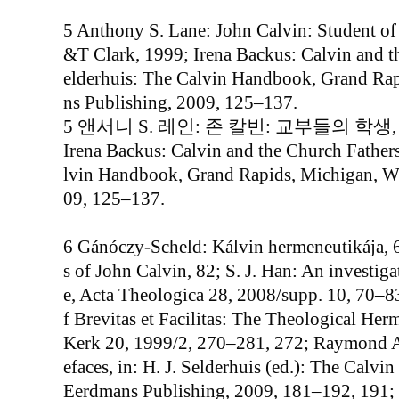
5 Anthony S. Lane: John Calvin: Student of
&T Clark, 1999; Irena Backus: Calvin and th
elderhuis: The Calvin Handbook, Grand Rap
ns Publishing, 2009, 125–137.
5 앤서니 S. 레인: 존 칼빈: 교부들의 학생,
Irena Backus: Calvin and the Church Fathers
lvin Handbook, Grand Rapids, Michigan, Wi
09, 125–137.
6 Gánóczy-Scheld: Kálvin hermeneutikája, 
s of John Calvin, 82; S. J. Han: An investig
e, Acta Theologica 28, 2008/supp. 10, 70–8
f Brevitas et Facilitas: The Theological Her
Kerk 20, 1999/2, 270–281, 272; Raymond A
efaces, in: H. J. Selderhuis (ed.): The Cal
Eerdmans Publishing, 2009, 181–192, 191; 