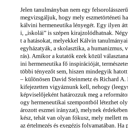
Jelen tanulmányban nem egy felsorolásszerű
megvizsgáljuk, hogy mely eszmetörténeti hat
kálvini hermeneutika lényegét. Egy ilyen átte
i, „iskolái” is szépen kirajzolódhatnak. Né
t a hatásokat, melyekkel Kálvin tanulmányai
egyházatyák, a skolasztika, a humanizmus, v
rás). Amikor a kutatók ezek közül választana
ini hermeneutika fő inspirációját, természe
többi tényezőt sem, hiszen mindegyik hatott
– különösen David Steinmetz és Richard A.
kifejezetten vigyáznunk kell, nehogy (leegy
képviselőjeként határozzuk meg a reformátor
ogy hermeneutikai szempontból létezhet oly
ározott eszmei irányzat), melynek érdekébe
kész, tehát van olyan fókusz, mely mellett 
az értelmezés és exegézis folyamatában. Ha pé