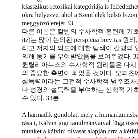
klasszikus retorikai kategóriája is felfedezh
okra helyezve, ahol a Szentlélek belső bizon
meggyőző erejét.33
다른 이론은 칼빈의 수사학적 훈련에 기초하고
itz)는 많이 논의된 perspicua brevita
리고 저자의 의도에 대한 탐색이 칼뱅의
의해 동기를 부여받았음을 보여주었다. 3
퀸틸리아누스의 수사학적 원리들은 다시 
의 중요한 측면이 되었을 것이다. 오피츠
설득력이라는 고전적 수사학적 범주조차도
나 성경의 설득력을 부여하는 신학적 기초
수 있다. 33분
A harmadik gondolat, mely a humanizmusban 
rásait, Kálvin jogi tanulmányaival függ össze
münket a kálvini olvasat alapján arra a kétf