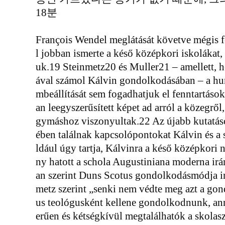
18분
François Wendel meglátását követve mégis f
l jobban ismerte a késő középkori iskolákat
uk.19 Steinmetz20 és Muller21 – amellett, h
ával számol Kálvin gondolkodásában – a hum
mbeállítását sem fogadhatjuk el fenntartások 
an leegyszerűsített képet ad arról a közegről
gymáshoz viszonyultak.22 Az újabb kutatás
ében találnak kapcsolópontokat Kálvin és a
ldául úgy tartja, Kálvinra a késő középkor
ny hatott a schola Augustiniana moderna ir
an szerint Duns Scotus gondolkodásmódja ins
metz szerint „senki nem védte meg azt a gon
us teológusként kellene gondolkodnunk, ann
erűen és kétségkívül megtalálhatók a skolas