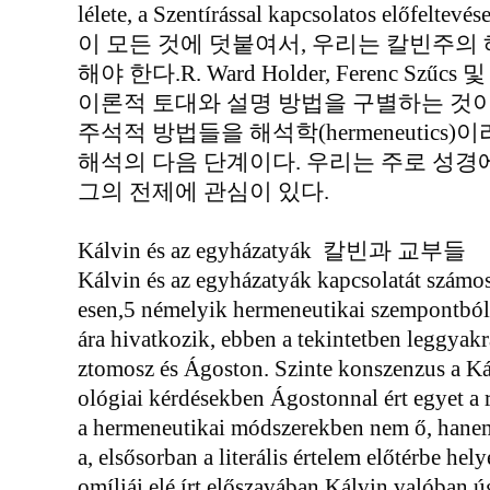
lélete, a Szentírással kapcsolatos előfeltevés
이 모든 것에 덧붙여서, 우리는 칼빈주의
해야 한다.R. Ward Holder, Ferenc S
이론적 토대와 설명 방법을 구별하는 것이
주석적 방법들을 해석학(hermeneutics
해석의 다음 단계이다. 우리는 주로 성경에
그의 전제에 관심이 있다.
Kálvin és az egyházatyák 칼빈과 교부들
Kálvin és az egyházatyák kapcsolatát számos
esen,5 némelyik hermeneutikai szempontból 
ára hivatkozik, ebben a tekintetben leggyak
ztomosz és Ágoston. Szinte konszenzus a Ká
ológiai kérdésekben Ágostonnal ért egyet a 
a hermeneutikai módszerekben nem ő, hane
a, elsősorban a literális értelem előtérbe he
omíliái elé írt előszavában Kálvin valóban ú