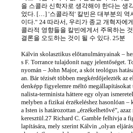
을 스콜라 신학자로 생각해야 한다는 생
었다. […] '스콜라적' 칼빈은 대부분의 역
이다." 24 따라서, 우리가 종교 개혁자
콜라적 영향들을 칼빈에게서 주목하는 것
결론을 오도하는 것이 될 수 있다. 25분
Kálvin skolasztikus előtanulmányainak – h
s F. Torrance tulajdonít nagy jelentőséget. 
nyomán – John Major, a skót teológus hatás
an. Bár tézisét többen megkérdőjelezték az 
denképp figyelemre méltó megállapításokat t
nalista-terminista háttere egy olyan ismerete
melyben a fizikai érzékeléshez hasonlóan – 
a Isten is határozottan „érzékelhetővé”, aza
keresztül.27 Richard C. Gamble felhívja a f
lapítására, mely szerint Kálvin „olyan eljárást 