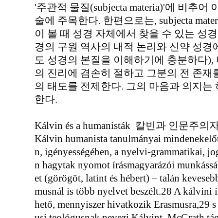
'주관적 물질(subjecta materia)'에 
술에 주목한다. 한편으로는, subjecta ma
이 볼 때 성경 자체에서 찾을 수 있는 성경
경의 구원 역사의 내적 논리와 신약 성경
도 성경의 본질을 이해하기에 충분하다),
의 진리에 겸손히 절하고 그분의 전 존
의 태도를 전제한다. 그의 마음과 의지
한다.
Kálvin és a humanisták 칼빈과 인문주의
Kálvin humanista tanulmányai mindenekelő
n, igényességében, a nyelvi-grammatikai, jog
n hagytak nyomot írásmagyarázói munkásságá
et (görögöt, latint és hébert) – talán kevese
musnál is több nyelvet beszélt.28 A kálvini 
hető, mennyiszer hivatkozik Erasmusra,29 s
usi teológusnak nevezi Kálvint. McGrath tá