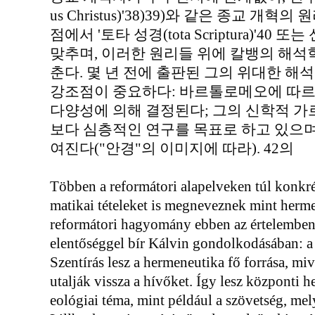
us Christus)'38)39)와 같은 종교 개
점에서 '토타 성경(tota Scriptura)'4
맞추며, 이러한 원리들 위에 칼뱅의 해석
춘다. 몇 년 전에 출판된 그의 위대한 
강조점이 중요하다: 바르톨로메오에 따르
다양성에 의해 결정된다; 그의 신학적 
보다 심층적인 연구를 목표로 하고 있으며
여진다("안경"의 이미지에 따라). 42의
Többen a reformátori alapelveken túl konkrét
matikai tételeket is megneveznek mint herme
reformátori hagyomány ebben az értelemben 
elentőséggel bír Kálvin gondolkodásában: a 
Szentírás lesz a hermeneutika fő forrása, miv
utalják vissza a hívőket. Így lesz központi h
eológiai téma, mint például a szövetség, me