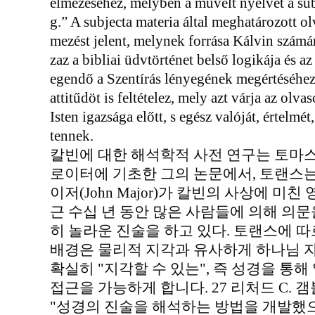
elmezéséhez, melyben a művelt nyelvet a sub
g.” A subjecta materia által meghatározott ol
mezést jelent, melynek forrása Kálvin számá
zaz a bibliai üdvtörténet belső logikája és a
egendő a Szentírás lényegének megértéséhez)
attitűdöt is feltételez, mely azt várja az olv
Isten igazsága előtt, s egész valóját, értelmé
tennek.
칼빈에 대한 해석학적 사전 연구는 토마스 
로이터에 기초한 그의 논문에서, 토랜스
이저(John Major)가 칼빈의 사상에 미
근 수십 년 동안 많은 사람들에 의해 의문
히 놀라운 진술을 하고 있다. 토랜스에 
배경은 물리적 지각과 유사하게 하나님 
확실히 "지각할 수 있는", 즉 성경을 통해
접근을 가능하게 합니다. 27 리처드 C. 갬블(R
"성경의 진술을 해석하는 방법을 개발했으