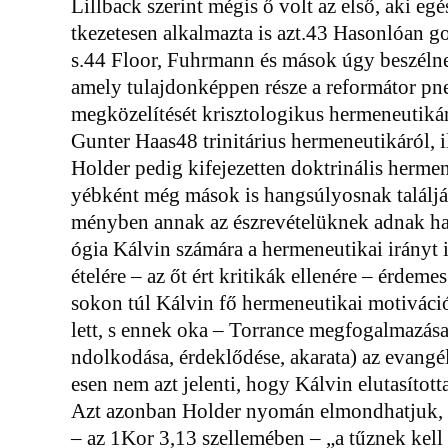
Lillback szerint mégis ő volt az első, aki e
tkezetesen alkalmazta is azt.43 Hasonlóan g
s.44 Floor, Fuhrmann és mások úgy beszélne
amely tulajdonképpen része a reformátor pn
megközelítését krisztologikus hermeneutikán
Gunter Haas48 trinitárius hermeneutikáról, i
Holder pedig kifejezetten doktrinális hermen
yébként még mások is hangsúlyosnak találják
ményben annak az észrevételüknek adnak hang
ógia Kálvin számára a hermeneutikai irányt 
ételére – az őt ért kritikák ellenére – érdeme
sokon túl Kálvin fő hermeneutikai motiváci
lett, s ennek oka – Torrance megfogalmazása
ndolkodása, érdeklődése, akarata) az evangé
esen nem azt jelenti, hogy Kálvin elutasított
Azt azonban Holder nyomán elmondhatjuk, 
– az 1Kor 3,13 szellemében – „a tűznek kell 