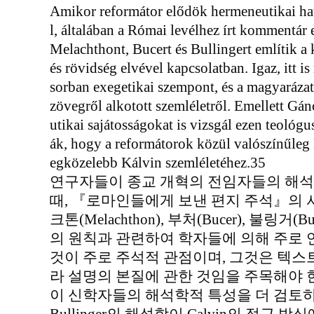
Amikor reformátor elődök hermeneutikai hat
l, általában a Római levélhez írt kommentár 
Melachthont, Bucert és Bullingert említik a 
és rövidség elvével kapcsolatban. Igaz, itt i
sorban exegetikai szempont, és a magyarázat
zövegről alkotott szemléletről. Emellett Gá
utikai sajátosságokat is vizsgál ezen teológ
ák, hogy a reformátorok közül valószínűleg B
egközelebb Kálvin szemléletéhez.35
연구자들이 종교 개혁의 전임자들의 해석
때, 『로마인들에게 보낸 편지 주석』의
크톤(Melachthon), 부처(Bucer), 불링거
의 원칙과 관련하여 학자들에 의해 주로 언
것이 주로 주석적 관점이며, 그것은 텍스
라 설명의 본질에 관한 것임을 주목해야 한다. 또
이 신학자들의 해석학적 특성을 더 검토하