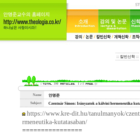
::: 칼빈신학 :::
390
1
8
Name
안명준
Subject
Czentnár Simon: Irányzatok a kálvini hermeneuti
https://www.kre-dit.hu/tanulmanyok/czent
rmeneutika-kutatasaban/
================