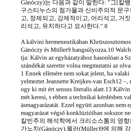
Gánóczy)는 다음과 같이 말한다: "그[
구스티누스의 첨가물과 신비주의적 문구의
고, 정제되고, 강제적이고, 어리석고, 거짓
리석고, 유치하다고 묘사한다." 8
A kálvini hermeneutikában Khrüszosztomosz
Gánóczy és Müller9 hangsúlyozza.10 Walc
tja: Kálvin az egyházatyához hasonlóan a Sze
szándékát szerette volna megmutatni az olva
1 Ennek ellenére nem sokat jelent, ha valaki a
yelmeztet Jeannette Kreijkes-van Esch12 –,
ogy ki mit ért sensus literalis alatt.13 Kálvi
mét keresi, s ebben a technikai kérdésben v
ásmagyarázatát. Ezzel együtt azonban nem egysz
magyarázat végső konklúzióiban sokszor nem
칼빈주의 해석학에서 크리소스톰의 영향은 주로
가노치(Gánóczy),뮐러(Müller)9에 의