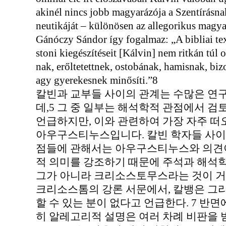
akinél nincs jobb magyarázója a Szentírásn
neutikáját – különösen az allegorikus magyará
Gánóczy Sándor így fogalmaz: „A bibliai te
stoni kiegészítéseit [Kálvin] nem ritkán túl 
nak, erőltetettnek, ostobának, hamisnak, bi
agy gyerekesnek minősíti.”8
칼빈과 교부들 사이의 관계는 수많은 연
데,5 그 중 일부는 해석학적 관점에서 검
언급하지만, 이와 관련하여 가장 자주 떠
아우구스티누스입니다. 칼빈 학자들 사이
점들에 관해서는 아우구스티누스와 의견이
적 의미를 강조하기 때문에 주석과 해석
그가 아니라 크리소스토무스라는 것이 거의
크리소스톰의 강론 서문에서, 칼뱅은 그리
할 수 있는 분이 없다고 언급한다. 7 반
히 알레고리적 설명은 여러 차례 비판을 받고