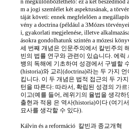
n megkülönböztethető: ez a két beszédmód a h
m a jogi szemlélet két aspektusának, a törv
táját követi: ennek megfelelően a megállapíto
vény a doctrina (például a 3Mózes törvényeir
i, gyakorlati megjelenése, illetve alkalmazása 
ásokra gondolhatunk szintén a mózesi köny
세 번째 개념은 인문주의에서 칼빈주의 해
빈의 법률 연구와 관련이 있습니다. 에릭 A. 드 
뱅의 독해에 기초하여 성경에서 구별할 수 
(historia)와 교리(doctrina)라는 두
킵니다. 이 두 개념은 법적 접근의 두 가지
턴을 따른다: 따라서, 확립된 성경의 가르침, 
이고(예를 들어, 레위기의 율법을 생각하
출현과 적용 은 역사(historia)이다 (
묘사를 생각할 수 있다).
Kálvin és a reformáció 칼빈과 종교개혁