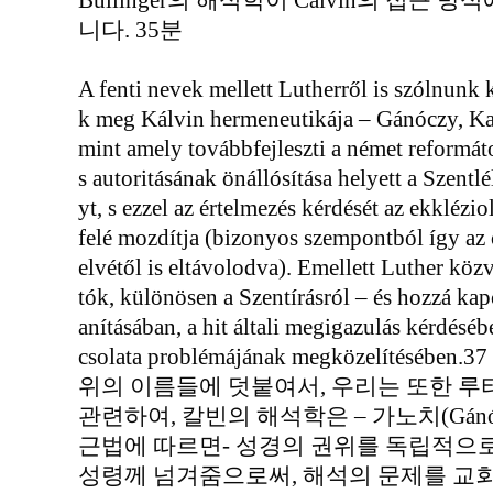
Bullinger의 해석학이 Calvin의 접근
니다. 35분
A fenti nevek mellett Lutherről is szólnunk k
k meg Kálvin hermeneutikája – Gánóczy, Kar
mint amely továbbfejleszti a német reformáto
s autoritásának önállósítása helyett a Szentlé
yt, s ezzel az értelmezés kérdését az ekklézi
felé mozdítja (bizonyos szempontból így az
elvétől is eltávolodva). Emellett Luther köz
tók, különösen a Szentírásról – és hozzá kap
anításában, a hit általi megigazulás kérdéséb
csolata problémájának megközelítésében.37
위의 이름들에 덧붙여서, 우리는 또한 루
관련하여, 칼빈의 해석학은 – 가노치(Gánócz
근법에 따르면- 성경의 권위를 독립적으
성령께 넘겨줌으로써, 해석의 문제를 교