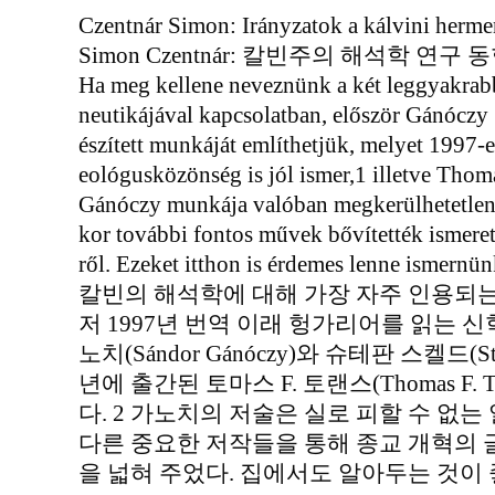
Czentnár Simon: Irányzatok a kálvini herme
Simon Czentnár: 칼빈주의 해석학 연구 
Ha meg kellene neveznünk a két leggyakrabb
neutikájával kapcsolatban, először Gánóczy
észített munkáját említhetjük, melyet 1997-e
eológusközönség is jól ismer,1 illetve Thom
Gánóczy munkája valóban megkerülhetetlen
kor további fontos művek bővítették ismeret
ről. Ezeket itthon is érdemes lenne ismernün
칼빈의 해석학에 대해 가장 자주 인용되는
저 1997년 번역 이래 헝가리어를 읽는 
노치(Sándor Gánóczy)와 슈테판 스켈드(St
년에 출간된 토마스 F. 토랜스(Thomas F. 
다. 2 가노치의 저술은 실로 피할 수 없는
다른 중요한 저작들을 통해 종교 개혁의 
을 넓혀 주었다. 집에서도 알아두는 것이