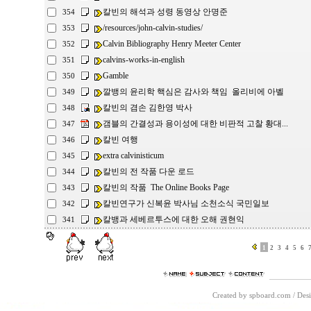
칼빈의 해석과 성령 동영상 안명준
354
/resources/john-calvin-studies/
353
Calvin Bibliography Henry Meeter Center
352
calvins-works-in-english
351
Gamble
350
깔뱅의 윤리학 핵심은 감사와 책임 올리비에 아벨
349
칼빈의 겸손 김한영 박사
348
갬블의 간결성과 용이성에 대한 비판적 고찰 황대...
347
칼빈 여행
346
extra calvinisticum
345
칼빈의 전 작품 다운 로드
344
칼빈의 작품 The Online Books Page
343
칼빈연구가 신복윤 박사님 소천소식 국민일보
342
칼뱅과 세베르투스에 대한 오해 권현익
341
1
2
3
4
5
6
Created by spboard.com
/
Desi