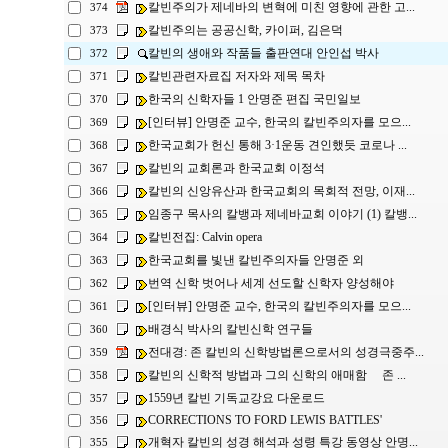
칼빈주의가 제네바의 변혁에 미친 영향에 관한 고...
374
칼빈주의는 공공신학, 카이퍼, 김은덕
373
칼빈의 생애와 작품들 출판연대 안인섭 박사
372
칼빈관련자료집 저자와 제목 목차
371
한국의 신학자들 1 안명준 편집 국민일보
370
[인터뷰] 안명준 교수, 한국의 칼빈주의자를 모으...
369
한국교회가 헌신 통해 3·1운동 견인했듯 코로나 ...
368
칼빈의 교회론과 한국교회 이정석
367
칼빈의 신앙유산과 한국교회의 목회적 전망, 이재...
366
임종구 목사의 칼뱅과 제네바교회 이야기 (1) 칼뱅...
365
칼빈전집: Calvin opera
364
한국교회를 빛낸 칼빈주의자들 안명준 외
363
번역 신학 벗어나 세계 선도할 신학자 양성해야
362
[인터뷰] 안명준 교수, 한국의 칼빈주의자를 모으...
361
배경식 박사의 칼빈신학 연구들
360
전대경: 존 칼빈의 신학방법론으로서의 성경극중주...
359
칼빈의 신학적 방법과 그의 신학의 애매함 존 ...
358
1559년 칼빈 기독교강요 다운로드
357
CORRECTIONS TO FORD LEWIS BATTLES'
356
개혁자 칼빈의 성경 해석과 성령 특강 동영상 안명...
355