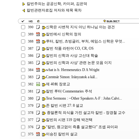
칼빈주의는 공공신학, 카이퍼, 김은덕
칼빈관련자료집 저자와 제목 목차
신학은 사변적 지식 아닌 하나님 아는 경건
390
칼빈에서 신학의 정의
389
루터, 칼빈, 츠빙글리, 부처, 에임스 신학은 무엇...
388
칼빈 작품 라틴어 CO, CR, OS
387
칼빈의 신학과 사상 고신대 학술
386
칼빈의 신학과 사상' 관련 논문 모음 이지
385
what is b. Hermeneutics D A Wright
384
Czentnár Simon: Irányzatok a kál...
383
제 40회 장로교
382
칼빈 루터 Commentaries 주석
381
Text Sermons : ~Other Speakers A-F : John Calvi...
380
존 칼빈 시편 27: 8 설교
379
종말론적 의식을 가진 설교자 칼빈 - 장경철 교수
378
칼빈의 시편 119 강해 박건택
377
“칼빈, 원고없이 즉흥 설교했다” 조셉 파이파
376
이승진 칼빈의 설교
375