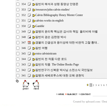
칼빈의 해석과 성령 동영상 안명준
354
/resources/john-calvin-studies/
353
Calvin Bibliography Henry Meeter Center
352
calvins-works-in-english
351
Gamble
350
깔뱅의 윤리학 핵심은 감사와 책임 올리비에 아벨
349
칼빈의 겸손 김한영 박사
348
갬블의 간결성과 용이성에 대한 비판적 고찰 황대...
347
칼빈 여행
346
extra calvinisticum
345
칼빈의 전 작품 다운 로드
344
칼빈의 작품 The Online Books Page
343
칼빈연구가 신복윤 박사님 소천소식 국민일보
342
칼뱅과 세베르투스에 대한 오해 권현익
341
1
2
3
4
5
6
Created by spboard.com
/
Desi