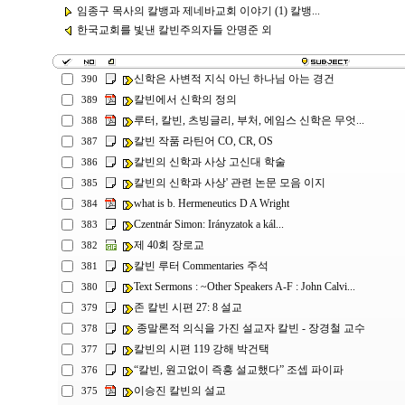
임종구 목사의 칼뱅과 제네바교회 이야기 (1) 칼뱅...
한국교회를 빛낸 칼빈주의자들 안명준 외
신학은 사변적 지식 아닌 하나님 아는 경건
390
칼빈에서 신학의 정의
389
루터, 칼빈, 츠빙글리, 부처, 에임스 신학은 무엇...
388
칼빈 작품 라틴어 CO, CR, OS
387
칼빈의 신학과 사상 고신대 학술
386
칼빈의 신학과 사상' 관련 논문 모음 이지
385
what is b. Hermeneutics D A Wright
384
Czentnár Simon: Irányzatok a kál...
383
제 40회 장로교
382
칼빈 루터 Commentaries 주석
381
Text Sermons : ~Other Speakers A-F : John Calvi...
380
존 칼빈 시편 27: 8 설교
379
종말론적 의식을 가진 설교자 칼빈 - 장경철 교수
378
칼빈의 시편 119 강해 박건택
377
“칼빈, 원고없이 즉흥 설교했다” 조셉 파이파
376
이승진 칼빈의 설교
375