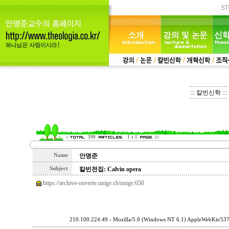
::: 칼빈신학 :::
390
1
8
Name
안명준
Subject
칼빈전집: Calvin opera
https://archive-ouverte.unige.ch/unige:650
210.100.224.49 - Mozilla/5.0 (Windows NT 6.1) AppleWebKit/53