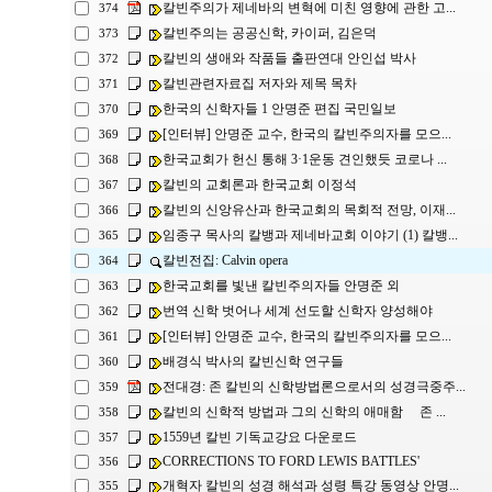
칼빈주의가 제네바의 변혁에 미친 영향에 관한 고...
374
칼빈주의는 공공신학, 카이퍼, 김은덕
373
칼빈의 생애와 작품들 출판연대 안인섭 박사
372
칼빈관련자료집 저자와 제목 목차
371
한국의 신학자들 1 안명준 편집 국민일보
370
[인터뷰] 안명준 교수, 한국의 칼빈주의자를 모으...
369
한국교회가 헌신 통해 3·1운동 견인했듯 코로나 ...
368
칼빈의 교회론과 한국교회 이정석
367
칼빈의 신앙유산과 한국교회의 목회적 전망, 이재...
366
임종구 목사의 칼뱅과 제네바교회 이야기 (1) 칼뱅...
365
칼빈전집: Calvin opera
364
한국교회를 빛낸 칼빈주의자들 안명준 외
363
번역 신학 벗어나 세계 선도할 신학자 양성해야
362
[인터뷰] 안명준 교수, 한국의 칼빈주의자를 모으...
361
배경식 박사의 칼빈신학 연구들
360
전대경: 존 칼빈의 신학방법론으로서의 성경극중주...
359
칼빈의 신학적 방법과 그의 신학의 애매함 존 ...
358
1559년 칼빈 기독교강요 다운로드
357
CORRECTIONS TO FORD LEWIS BATTLES'
356
개혁자 칼빈의 성경 해석과 성령 특강 동영상 안명...
355