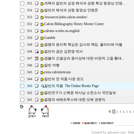
개혁자 칼빈의 성경 해석과 성령 특강 동영상 안명...
355
칼빈의 해석과 성령 동영상 안명준
354
/resources/john-calvin-studies/
353
Calvin Bibliography Henry Meeter Center
352
calvins-works-in-english
351
Gamble
350
깔뱅의 윤리학 핵심은 감사와 책임 올리비에 아벨
349
칼빈의 겸손 김한영 박사
348
갬블의 간결성과 용이성에 대한 비판적 고찰 황대...
347
칼빈 여행
346
extra calvinisticum
345
칼빈의 전 작품 다운 로드
344
칼빈의 작품 The Online Books Page
343
칼빈연구가 신복윤 박사님 소천소식 국민일보
342
칼뱅과 세베르투스에 대한 오해 권현익
341
1
2
3
4
5
6
Created by spboard.com
/
Desi