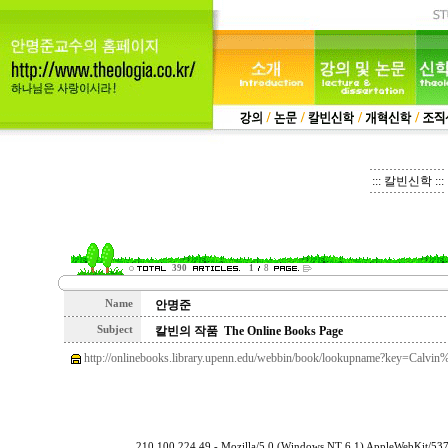
::: 칼빈신학 :::
390
1
8
Name
안명준
Subject
칼빈의 작품 The Online Books Page
http://onlinebooks.library.upenn.edu/webbin/book/lookupname?key=Ca
210.100.224.49 - Mozilla/5.0 (Windows NT 6.1) AppleWebKit/53