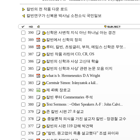
칼빈의 전 작품 다운 로드
칼빈연구가 신복윤 박사님 소천소식 국민일보
신학은 사변적 지식 아닌 하나님 아는 경건
390
칼빈에서 신학의 정의
389
루터, 칼빈, 츠빙글리, 부처, 에임스 신학은 무엇...
388
칼빈 작품 라틴어 CO, CR, OS
387
칼빈의 신학과 사상 고신대 학술
386
칼빈의 신학과 사상' 관련 논문 모음 이지
385
what is b. Hermeneutics D A Wright
384
Czentnár Simon: Irányzatok a kál...
383
제 40회 장로교
382
칼빈 루터 Commentaries 주석
381
Text Sermons : ~Other Speakers A-F : John Calvi...
380
존 칼빈 시편 27: 8 설교
379
종말론적 의식을 가진 설교자 칼빈 - 장경철 교수
378
칼빈의 시편 119 강해 박건택
377
“칼빈, 원고없이 즉흥 설교했다” 조셉 파이파
376