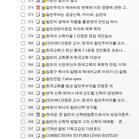
이승진 칼빈의 설교
375
칼빈주의가 제네바의 변혁에 미친 영향에 관한 고...
374
칼빈주의는 공공신학, 카이퍼, 김은덕
373
칼빈의 생애와 작품들 출판연대 안인섭 박사
372
칼빈관련자료집 저자와 제목 목차
371
한국의 신학자들 1 안명준 편집 국민일보
370
[인터뷰] 안명준 교수, 한국의 칼빈주의자를 모으...
369
한국교회가 헌신 통해 3·1운동 견인했듯 코로나 ...
368
칼빈의 교회론과 한국교회 이정석
367
칼빈의 신앙유산과 한국교회의 목회적 전망, 이재...
366
임종구 목사의 칼뱅과 제네바교회 이야기 (1) 칼뱅...
365
칼빈전집: Calvin opera
364
한국교회를 빛낸 칼빈주의자들 안명준 외
363
번역 신학 벗어나 세계 선도할 신학자 양성해야
362
[인터뷰] 안명준 교수, 한국의 칼빈주의자를 모으...
361
배경식 박사의 칼빈신학 연구들
360
전대경: 존 칼빈의 신학방법론으로서의 성경극중주...
359
칼빈의 신학적 방법과 그의 신학의 애매함 존 ...
358
1559년 칼빈 기독교강요 다운로드
357
CORRECTIONS TO FORD LEWIS BATTLES'
356