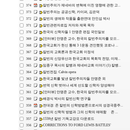
칼빈주의가 제네바의 변혁에 미친 영향에 관한 고...
374
칼빈주의는 공공신학, 카이퍼, 김은덕
373
칼빈의 생애와 작품들 출판연대 안인섭 박사
372
칼빈관련자료집 저자와 제목 목차
371
한국의 신학자들 1 안명준 편집 국민일보
370
[인터뷰] 안명준 교수, 한국의 칼빈주의자를 모으...
369
한국교회가 헌신 통해 3·1운동 견인했듯 코로나 ...
368
칼빈의 교회론과 한국교회 이정석
367
칼빈의 신앙유산과 한국교회의 목회적 전망, 이재...
366
임종구 목사의 칼뱅과 제네바교회 이야기 (1) 칼뱅...
365
칼빈전집: Calvin opera
364
한국교회를 빛낸 칼빈주의자들 안명준 외
363
번역 신학 벗어나 세계 선도할 신학자 양성해야
362
[인터뷰] 안명준 교수, 한국의 칼빈주의자를 모으...
361
배경식 박사의 칼빈신학 연구들
360
전대경: 존 칼빈의 신학방법론으로서의 성경극중주...
359
칼빈의 신학적 방법과 그의 신학의 애매함 존 ...
358
1559년 칼빈 기독교강요 다운로드
357
CORRECTIONS TO FORD LEWIS BATTLES'
356