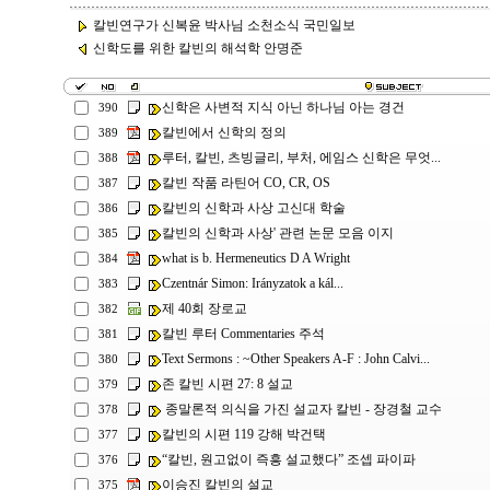
칼빈연구가 신복윤 박사님 소천소식 국민일보
신학도를 위한 칼빈의 해석학 안명준
신학은 사변적 지식 아닌 하나님 아는 경건
390
칼빈에서 신학의 정의
389
루터, 칼빈, 츠빙글리, 부처, 에임스 신학은 무엇...
388
칼빈 작품 라틴어 CO, CR, OS
387
칼빈의 신학과 사상 고신대 학술
386
칼빈의 신학과 사상' 관련 논문 모음 이지
385
what is b. Hermeneutics D A Wright
384
Czentnár Simon: Irányzatok a kál...
383
제 40회 장로교
382
칼빈 루터 Commentaries 주석
381
Text Sermons : ~Other Speakers A-F : John Calvi...
380
존 칼빈 시편 27: 8 설교
379
종말론적 의식을 가진 설교자 칼빈 - 장경철 교수
378
칼빈의 시편 119 강해 박건택
377
“칼빈, 원고없이 즉흥 설교했다” 조셉 파이파
376
이승진 칼빈의 설교
375