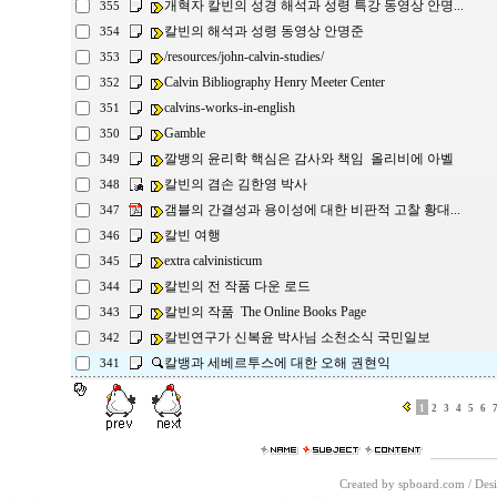
개혁자 칼빈의 성경 해석과 성령 특강 동영상 안명...
355
칼빈의 해석과 성령 동영상 안명준
354
/resources/john-calvin-studies/
353
Calvin Bibliography Henry Meeter Center
352
calvins-works-in-english
351
Gamble
350
깔뱅의 윤리학 핵심은 감사와 책임 올리비에 아벨
349
칼빈의 겸손 김한영 박사
348
갬블의 간결성과 용이성에 대한 비판적 고찰 황대...
347
칼빈 여행
346
extra calvinisticum
345
칼빈의 전 작품 다운 로드
344
칼빈의 작품 The Online Books Page
343
칼빈연구가 신복윤 박사님 소천소식 국민일보
342
칼뱅과 세베르투스에 대한 오해 권현익
341
1
2
3
4
5
6
Created by spboard.com
/
Desi