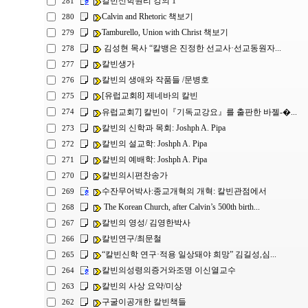
칼빈신학원리 강의 1
281
Calvin and Rhetoric 책보기
280
Tamburello, Union with Christ 책보기
279
김성현 목사 “칼뱅은 진정한 선교사·선교동원자...
278
칼빈생가
277
칼빈의 생애와 작품들 /문병호
276
[유럽교회8] 제네바의 칼빈
275
유럽교회7] 칼빈이『기독교강요』를 출판한 바젤-�...
274
칼빈의 신학과 목회: Joshph A. Pipa
273
칼빈의 설교학: Joshph A. Pipa
272
칼빈의 예배학: Joshph A. Pipa
271
칼빈의시편찬송가
270
수잔무어박사:종교개혁의 개혁: 칼빈관점에서
269
The Korean Church, after Calvin’s 500th birth...
268
칼빈의 영성/ 김영한박사
267
칼빈연구/최문철
266
“칼빈신학 연구·적용 일상돼야 희망” 김길성,심...
265
칼빈의성령의증거와조명 이신열교수
264
칼빈의 사상 요약/미상
263
구굴이공개한 칼빈책들
262