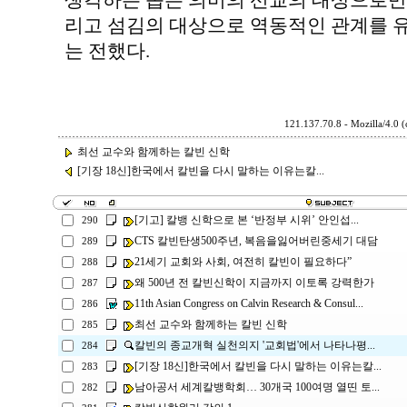
생각하는 좁은 의미의 선교의 대상으로만 
리고 섬김의 대상으로 역동적인 관계를 유
는 전했다.
121.137.70.8 - Mozilla/4.0 
최선 교수와 함께하는 칼빈 신학
[기장 18신]한국에서 칼빈을 다시 말하는 이유는칼...
[기고] 칼뱅 신학으로 본 ‘반정부 시위’ 안인섭...
290
CTS 칼빈탄생500주년, 복음을잃어버린중세기 대담
289
21세기 교회와 사회, 여전히 칼빈이 필요하다”
288
왜 500년 전 칼빈신학이 지금까지 이토록 강력한가
287
11th Asian Congress on Calvin Research & Consul...
286
최선 교수와 함께하는 칼빈 신학
285
칼빈의 종교개혁 실천의지 '교회법'에서 나타나평...
284
[기장 18신]한국에서 칼빈을 다시 말하는 이유는칼...
283
남아공서 세계칼뱅학회… 30개국 100여명 열띤 토...
282