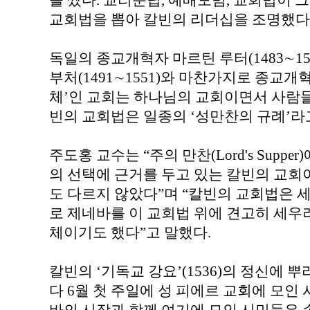
을 짰다. 교리문답, 예배모범, 교회법이 
교회법을 뽑아 칼빈의 리더십을 조명했다
독일의 종교개혁자 마르틴 루터(1483∼1
부처(1491∼1551)와 마찬가지로 종교
체’인 교회는 하나님의 교회이면서 사람들
빈의 교회법은 일종의 ‘성만찬의 규례’라고
주도홍 교수는 “주의 만찬(Lord's Supp
의 선택에 근거를 두고 있는 칼빈의 교
도 다르지 않았다”며 “칼빈의 교회법은 
로 제네바를 이 교회법 위에 견고히 세우
체이기도 했다”고 말했다.
칼빈의 ‘기독교 강요’(1536)의 정신에 
다 6월 첫 주일에 성 피에르 교회에 모인