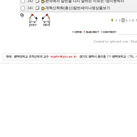
한국에서 칼빈을 다시 말하는 이유는 /정미현박사
242
개혁신학회(총신)칼빈세미나영상물보기
241
1
2
3
4
5
6
Created by spboard.com
/
Desi