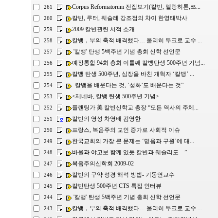
Corpus Reformatorum 전집보기(칼빈, 멜랑히톤,쯔...
261
칼빈, 루터, 웨슬레 강조점의 차이 한영태박사
260
2009 칼빈관련 서적 소개
259
칼뱅，부의 축적 배격했다… 울리히 두크로 교수 ...
258
'칼뱅' 탄생 5백주년 기념 총회 신학 선언문
257
예장통합 94회 총회 이틀째 칼뱅탄생 500주년 기념...
256
칼뱅 탄생 500주년, 심장을 바친 개혁자 ‘칼뱅’ ...
255
칼뱅을 배운다는 것, ‘성화’도 배운다는 것”
254
<제네바, 칼뱅 탄생 500주년 기념>
253
플랜팅가 美 칼빈신학교 총장 “모든 역사의 주체...
252
칼빈의 영성 차영배 김영한
251
프랑스, 복음주의 교인 증가로 사회적 이슈
250
한국교회의 가장 큰 문제는 ‘믿음과 구원’에 대...
249
바울과 야고보 함께 있듯 칼빈과 웨슬리도…”
248
복음주의신학회 2009-02
247
칼빈의 구약 성경 해석 방법- 기동연교수
246
칼빈탄생 500주년 CTS 특집 인터뷰
245
'칼뱅' 탄생 5백주년 기념 총회 신학 선언문
244
칼뱅，부의 축적 배격했다… 울리히 두크로 교수 ...
243