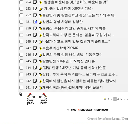
칼뱅을 배운다는 것, ‘성화’도 배운다는 것”
254
<제네바, 칼뱅 탄생 500주년 기념>
253
플랜팅가 美 칼빈신학교 총장 “모든 역사의 주체...
252
칼빈의 영성 차영배 김영한
251
프랑스, 복음주의 교인 증가로 사회적 이슈
250
한국교회의 가장 큰 문제는 ‘믿음과 구원’에 대...
249
바울과 야고보 함께 있듯 칼빈과 웨슬리도…”
248
복음주의신학회 2009-02
247
칼빈의 구약 성경 해석 방법- 기동연교수
246
칼빈탄생 500주년 CTS 특집 인터뷰
245
'칼뱅' 탄생 5백주년 기념 총회 신학 선언문
244
칼뱅，부의 축적 배격했다… 울리히 두크로 교수 ...
243
한국에서 칼빈을 다시 말하는 이유는 /정미현박사
242
개혁신학회(총신)칼빈세미나영상물보기
241
1
2
3
4
5
6
Created by spboard.com
/
Desi