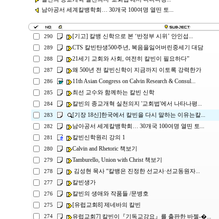
남아공서 세계칼뱅학회… 30개국 100여명 열띤 토...
[기고] 칼뱅 신학으로 본 ‘반정부 시위’ 안인섭...
290
CTS 칼빈탄생500주년, 복음을잃어버린중세기 대담
289
21세기 교회와 사회, 여전히 칼빈이 필요하다”
288
왜 500년 전 칼빈신학이 지금까지 이토록 강력한가
287
11th Asian Congress on Calvin Research & Consul...
286
최선 교수와 함께하는 칼빈 신학
285
칼빈의 종교개혁 실천의지 '교회법'에서 나타나평...
284
[기장 18신]한국에서 칼빈을 다시 말하는 이유는칼...
283
남아공서 세계칼뱅학회… 30개국 100여명 열띤 토...
282
칼빈신학원리 강의 1
281
Calvin and Rhetoric 책보기
280
Tamburello, Union with Christ 책보기
279
김성현 목사 “칼뱅은 진정한 선교사·선교동원자...
278
칼빈생가
277
칼빈의 생애와 작품들 /문병호
276
[유럽교회8] 제네바의 칼빈
275
유럽교회7] 칼빈이『기독교강요』를 출판한 바젤-�...
274