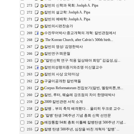
칼빈의 신학과 목회: Joshph A. Pipa
273
칼빈의 설교학: Joshph A. Pipa
272
칼빈의 예배학: Joshph A. Pipa
271
칼빈의시편찬송가
270
수잔무어박사:종교개혁의 개혁: 칼빈관점에서
269
The Korean Church, after Calvin’s 500th birth...
268
칼빈의 영성/ 김영한박사
267
칼빈연구/최문철
266
“칼빈신학 연구·적용 일상돼야 희망” 김길성,심...
265
칼빈의성령의증거와조명 이신열교수
264
칼빈의 사상 요약/미상
263
구굴이공개한 칼빈책들
262
Corpus Reformatorum 전집보기(칼빈, 멜랑히톤,쯔...
261
칼빈, 루터, 웨슬레 강조점의 차이 한영태박사
260
2009 칼빈관련 서적 소개
259
칼뱅，부의 축적 배격했다… 울리히 두크로 교수 ...
258
'칼뱅' 탄생 5백주년 기념 총회 신학 선언문
257
예장통합 94회 총회 이틀째 칼뱅탄생 500주년 기념...
256
칼뱅 탄생 500주년, 심장을 바친 개혁자 ‘칼뱅’ ...
255