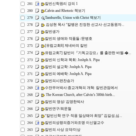
칼빈신학원리 강의 1
281
Calvin and Rhetoric 책보기
280
Tamburello, Union with Christ 책보기
279
김성현 목사 “칼뱅은 진정한 선교사·선교동원자...
278
칼빈생가
277
칼빈의 생애와 작품들 /문병호
276
[유럽교회8] 제네바의 칼빈
275
유럽교회7] 칼빈이『기독교강요』를 출판한 바젤-�...
274
칼빈의 신학과 목회: Joshph A. Pipa
273
칼빈의 설교학: Joshph A. Pipa
272
칼빈의 예배학: Joshph A. Pipa
271
칼빈의시편찬송가
270
수잔무어박사:종교개혁의 개혁: 칼빈관점에서
269
The Korean Church, after Calvin’s 500th birth...
268
칼빈의 영성/ 김영한박사
267
칼빈연구/최문철
266
“칼빈신학 연구·적용 일상돼야 희망” 김길성,심...
265
칼빈의성령의증거와조명 이신열교수
264
칼빈의 사상 요약/미상
263