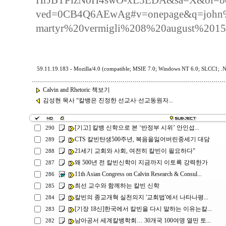
HrJBTPizNoH4swO-xL3EDA&sa=X&oi=boo
ved=0CB4Q6AEwAg#v=onepage&q=john%2
martyr%20vermigli%208%20august%2015
59.11.19.183 - Mozilla/4.0 (compatible; MSIE 7.0; Windows NT 6.0; SLCC1; .
Calvin and Rhetoric 책보기
김성현 목사 “칼뱅은 진정한 선교사·선교동원자...
[기고] 칼뱅 신학으로 본 ‘반정부 시위’ 안인섭...
290
CTS 칼빈탄생500주년, 복음을잃어버린중세기 대담
289
21세기 교회와 사회, 여전히 칼빈이 필요하다”
288
왜 500년 전 칼빈신학이 지금까지 이토록 강력한가
287
11th Asian Congress on Calvin Research & Consul...
286
최선 교수와 함께하는 칼빈 신학
285
칼빈의 종교개혁 실천의지 '교회법'에서 나타나평...
284
[기장 18신]한국에서 칼빈을 다시 말하는 이유는칼...
283
남아공서 세계칼뱅학회… 30개국 100여명 열띤 토...
282