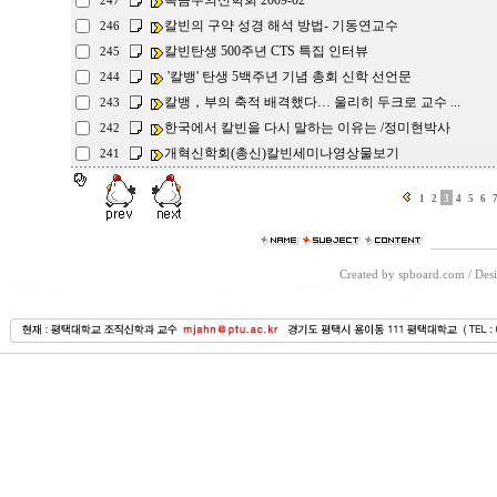
복음주의신학회 2009-02
247
칼빈의 구약 성경 해석 방법- 기동연교수
246
칼빈탄생 500주년 CTS 특집 인터뷰
245
'칼뱅' 탄생 5백주년 기념 총회 신학 선언문
244
칼뱅，부의 축적 배격했다… 울리히 두크로 교수 ...
243
한국에서 칼빈을 다시 말하는 이유는 /정미현박사
242
개혁신학회(총신)칼빈세미나영상물보기
241
1
2
3
4
5
6
Created by spboard.com
/
Desi