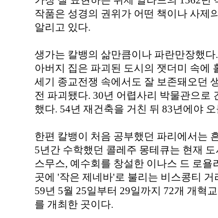
가장 잘 표현하는 위제 알라드의 1562년 
작품은 성경의 권위가 어떤 책이나 사제
알리고 있다.
생가는 칼뱅의 삶만큼이나 파란만장했다. 1
아버지 집은 파괴된 도시의 잿더미 속에 홀로
세기 종교전쟁 속에서도 잘 보존돼오던 생가
전 파괴됐다. 30년 어렵사리 박물관으로 
했다. 54년 재건축을 거친 뒤 83년에야 
한편 칼뱅이 처음 공부했던 파리에서는 흔
5년간 수학했던 콜레주 몽테큐는 현재 도
스무스, 예수회를 창설한 이나스 드 로욜라
곳에 '작은 제네바'로 불리는 비스콩티 거리
59년 5월 25일부터 29일까지 72개 개
를 개최한 곳이다.