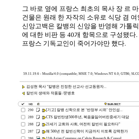
그 바로 옆에 프랑스 최초의 목사 장 르 마
건물은 원래 한 자작의 소유로 식당 겸 
신앙고백은 칼뱅의 신앙을 반영해 가톨릭의
에 대한 비판 등 40개 항목으로 구성됐다
프랑스 기독교인이 죽어가야만 했다.
59.11.19.6 - Mozilla/4.0 (compatible; MSIE 7.0; Windows NT 6.0; GTB6; SLCC
김성현 목사 “칼뱅은 진정한 선교사·선교동원자...
칼빈의 생애와 작품들 /문병호
[기고] 칼뱅 신학으로 본 ‘반정부 시위’ 안인섭...
290
CTS 칼빈탄생500주년, 복음을잃어버린중세기 대담
289
21세기 교회와 사회, 여전히 칼빈이 필요하다”
288
왜 500년 전 칼빈신학이 지금까지 이토록 강력한가
287
11th Asian Congress on Calvin Research & Consul...
286