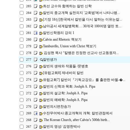
최선 교수와 함께하는 칼빈 신학
285
칼빈의 종교개혁 실천의지 '교회법'에서 나타나평...
284
[기장 18신]한국에서 칼빈을 다시 말하는 이유는칼...
283
남아공서 세계칼뱅학회… 30개국 100여명 열띤 토...
282
칼빈신학원리 강의 1
281
Calvin and Rhetoric 책보기
280
Tamburello, Union with Christ 책보기
279
김성현 목사 “칼뱅은 진정한 선교사·선교동원자...
278
칼빈생가
277
칼빈의 생애와 작품들 /문병호
276
[유럽교회8] 제네바의 칼빈
275
유럽교회7] 칼빈이『기독교강요』를 출판한 바젤-�...
274
칼빈의 신학과 목회: Joshph A. Pipa
273
칼빈의 설교학: Joshph A. Pipa
272
칼빈의 예배학: Joshph A. Pipa
271
칼빈의시편찬송가
270
수잔무어박사:종교개혁의 개혁: 칼빈관점에서
269
The Korean Church, after Calvin’s 500th birth...
268
칼빈의 영성/ 김영한박사
267