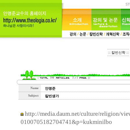
::: 칼빈신학 :::
390
3
8
Name
안명준
Subject
칼빈생가
http://media.daum.net/culture/religion/
0100705182704741&p=kukminilbo