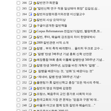
칼빈연구/최문철
266
“칼빈신학 연구·적용 일상돼야 희망” 김길성,심...
265
칼빈의성령의증거와조명 이신열교수
264
칼빈의 사상 요약/미상
263
구굴이공개한 칼빈책들
262
Corpus Reformatorum 전집보기(칼빈, 멜랑히톤,쯔...
261
칼빈, 루터, 웨슬레 강조점의 차이 한영태박사
260
2009 칼빈관련 서적 소개
259
칼뱅，부의 축적 배격했다… 울리히 두크로 교수 ...
258
'칼뱅' 탄생 5백주년 기념 총회 신학 선언문
257
예장통합 94회 총회 이틀째 칼뱅탄생 500주년 기념...
256
칼뱅 탄생 500주년, 심장을 바친 개혁자 ‘칼뱅’ ...
255
칼뱅을 배운다는 것, ‘성화’도 배운다는 것”
254
<제네바, 칼뱅 탄생 500주년 기념>
253
플랜팅가 美 칼빈신학교 총장 “모든 역사의 주체...
252
칼빈의 영성 차영배 김영한
251
프랑스, 복음주의 교인 증가로 사회적 이슈
250
한국교회의 가장 큰 문제는 ‘믿음과 구원’에 대...
249
바울과 야고보 함께 있듯 칼빈과 웨슬리도…”
248