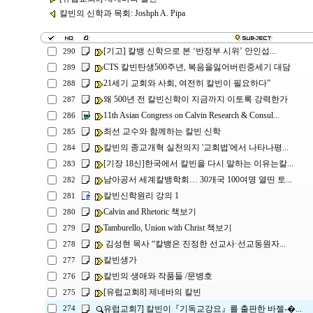
칼빈의 신학과 목회: Joshph A. Pipa
[기고] 칼뱅 신학으로 본 ‘반정부 시위’ 안인섭...
290
CTS 칼빈탄생500주년, 복음을잃어버린중세기 대담
289
21세기 교회와 사회, 여전히 칼빈이 필요하다”
288
왜 500년 전 칼빈신학이 지금까지 이토록 강력한가
287
11th Asian Congress on Calvin Research & Consul...
286
최선 교수와 함께하는 칼빈 신학
285
칼빈의 종교개혁 실천의지 '교회법'에서 나타나평...
284
[기장 18신]한국에서 칼빈을 다시 말하는 이유는칼...
283
남아공서 세계칼뱅학회… 30개국 100여명 열띤 토...
282
칼빈신학원리 강의 1
281
Calvin and Rhetoric 책보기
280
Tamburello, Union with Christ 책보기
279
김성현 목사 “칼뱅은 진정한 선교사·선교동원자...
278
칼빈생가
277
칼빈의 생애와 작품들 /문병호
276
[유럽교회8] 제네바의 칼빈
275
유럽교회7] 칼빈이『기독교강요』를 출판한 바젤-�...
274