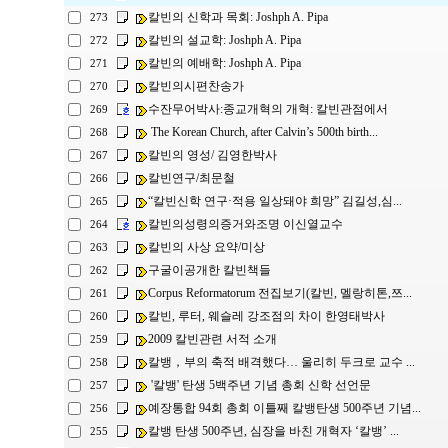
칼빈의 신학과 목회: Joshph A. Pipa
273
칼빈의 설교학: Joshph A. Pipa
272
칼빈의 예배학: Joshph A. Pipa
271
칼빈의시편찬송가
270
수잔무어박사:종교개혁의 개혁: 칼빈관점에서
269
The Korean Church, after Calvin’s 500th birth...
268
칼빈의 영성/ 김영한박사
267
칼빈연구/최문철
266
“칼빈신학 연구·적용 일상돼야 희망” 김길성,심...
265
칼빈의성령의증거와조명 이신열교수
264
칼빈의 사상 요약/미상
263
구굴이공개한 칼빈책들
262
Corpus Reformatorum 전집보기(칼빈, 멜랑히톤,쯔...
261
칼빈, 루터, 웨슬레 강조점의 차이 한영태박사
260
2009 칼빈관련 서적 소개
259
칼뱅，부의 축적 배격했다… 울리히 두크로 교수 ...
258
'칼뱅' 탄생 5백주년 기념 총회 신학 선언문
257
예장통합 94회 총회 이틀째 칼뱅탄생 500주년 기념...
256
칼뱅 탄생 500주년, 심장을 바친 개혁자 ‘칼뱅’ ...
255