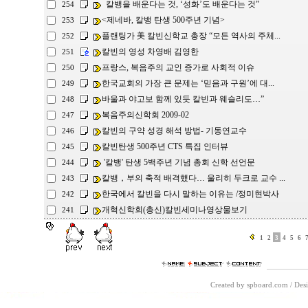
칼뱅을 배운다는 것, ‘성화’도 배운다는 것”
254
<제네바, 칼뱅 탄생 500주년 기념>
253
플랜팅가 美 칼빈신학교 총장 “모든 역사의 주체...
252
칼빈의 영성 차영배 김영한
251
프랑스, 복음주의 교인 증가로 사회적 이슈
250
한국교회의 가장 큰 문제는 ‘믿음과 구원’에 대...
249
바울과 야고보 함께 있듯 칼빈과 웨슬리도…”
248
복음주의신학회 2009-02
247
칼빈의 구약 성경 해석 방법- 기동연교수
246
칼빈탄생 500주년 CTS 특집 인터뷰
245
'칼뱅' 탄생 5백주년 기념 총회 신학 선언문
244
칼뱅，부의 축적 배격했다… 울리히 두크로 교수 ...
243
한국에서 칼빈을 다시 말하는 이유는 /정미현박사
242
개혁신학회(총신)칼빈세미나영상물보기
241
1
2
3
4
5
6
Created by spboard.com
/
Desi