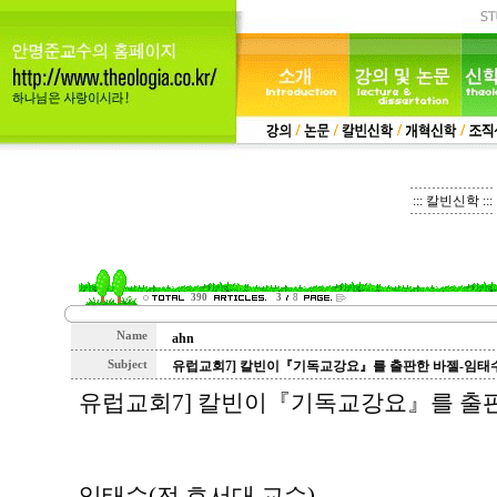
::: 칼빈신학 :::
390
3
8
Name
ahn
Subject
유럽교회7] 칼빈이『기독교강요』를 출판한 바젤-임태
유럽교회7] 칼빈이『기독교강요』를 출
임태수(전 호서대 교수)