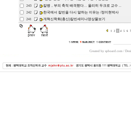
칼뱅，부의 축적 배격했다… 울리히 두크로 교수 ...
243
한국에서 칼빈을 다시 말하는 이유는 /정미현박사
242
개혁신학회(총신)칼빈세미나영상물보기
241
1
2
3
4
5
6
Created by spboard.com
/
Desi