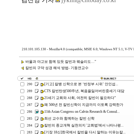
김진영 기자
jykim@chtoday.co.kr
210.101.105.130 - Mozilla/4.0 (compatible; MSIE 6.0; Windows NT 5.1; V-TV B
바울과 야고보 함께 있듯 칼빈과 웨슬리도…”
칼빈의 구약 성경 해석 방법- 기동연교수
[기고] 칼뱅 신학으로 본 ‘반정부 시위’ 안인섭...
290
CTS 칼빈탄생500주년, 복음을잃어버린중세기 대담
289
21세기 교회와 사회, 여전히 칼빈이 필요하다”
288
왜 500년 전 칼빈신학이 지금까지 이토록 강력한가
287
11th Asian Congress on Calvin Research & Consul...
286
최선 교수와 함께하는 칼빈 신학
285
칼빈의 종교개혁 실천의지 '교회법'에서 나타나평...
284
[기장 18신]한국에서 칼빈을 다시 말하는 이유는칼...
283