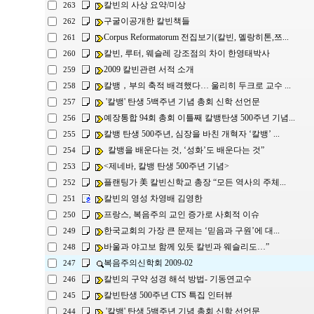
칼빈의 사상 요약/미상
263
구굴이공개한 칼빈책들
262
Corpus Reformatorum 전집보기(칼빈, 멜랑히톤,쯔...
261
칼빈, 루터, 웨슬레 강조점의 차이 한영태박사
260
2009 칼빈관련 서적 소개
259
칼뱅，부의 축적 배격했다… 울리히 두크로 교수 ...
258
'칼뱅' 탄생 5백주년 기념 총회 신학 선언문
257
예장통합 94회 총회 이틀째 칼뱅탄생 500주년 기념...
256
칼뱅 탄생 500주년, 심장을 바친 개혁자 ‘칼뱅’ ...
255
칼뱅을 배운다는 것, ‘성화’도 배운다는 것”
254
<제네바, 칼뱅 탄생 500주년 기념>
253
플랜팅가 美 칼빈신학교 총장 “모든 역사의 주체...
252
칼빈의 영성 차영배 김영한
251
프랑스, 복음주의 교인 증가로 사회적 이슈
250
한국교회의 가장 큰 문제는 ‘믿음과 구원’에 대...
249
바울과 야고보 함께 있듯 칼빈과 웨슬리도…”
248
복음주의신학회 2009-02
247
칼빈의 구약 성경 해석 방법- 기동연교수
246
칼빈탄생 500주년 CTS 특집 인터뷰
245
'칼뱅' 탄생 5백주년 기념 총회 신학 선언문
244