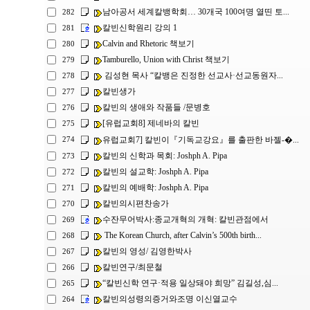
남아공서 세계칼뱅학회… 30개국 100여명 열띤 토...
282
칼빈신학원리 강의 1
281
Calvin and Rhetoric 책보기
280
Tamburello, Union with Christ 책보기
279
김성현 목사 “칼뱅은 진정한 선교사·선교동원자...
278
칼빈생가
277
칼빈의 생애와 작품들 /문병호
276
[유럽교회8] 제네바의 칼빈
275
유럽교회7] 칼빈이『기독교강요』를 출판한 바젤-�...
274
칼빈의 신학과 목회: Joshph A. Pipa
273
칼빈의 설교학: Joshph A. Pipa
272
칼빈의 예배학: Joshph A. Pipa
271
칼빈의시편찬송가
270
수잔무어박사:종교개혁의 개혁: 칼빈관점에서
269
The Korean Church, after Calvin’s 500th birth...
268
칼빈의 영성/ 김영한박사
267
칼빈연구/최문철
266
“칼빈신학 연구·적용 일상돼야 희망” 김길성,심...
265
칼빈의성령의증거와조명 이신열교수
264