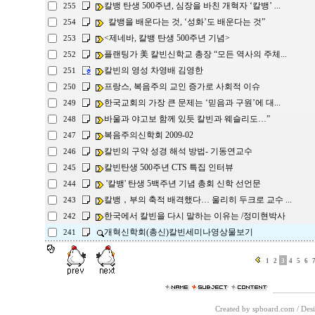
칼뱅 탄생 500주년, 심장을 바친 개혁자 ‘칼뱅’ ...
255
칼뱅을 배운다는 것, ‘성화’도 배운다는 것”
254
<제네바, 칼뱅 탄생 500주년 기념>
253
플랜팅가 美 칼빈신학교 총장 “모든 역사의 주체...
252
칼빈의 영성 차영배 김영한
251
프랑스, 복음주의 교인 증가로 사회적 이슈
250
한국교회의 가장 큰 문제는 ‘믿음과 구원’에 대...
249
바울과 야고보 함께 있듯 칼빈과 웨슬리도…”
248
복음주의신학회 2009-02
247
칼빈의 구약 성경 해석 방법- 기동연교수
246
칼빈탄생 500주년 CTS 특집 인터뷰
245
'칼뱅' 탄생 5백주년 기념 총회 신학 선언문
244
칼뱅，부의 축적 배격했다… 울리히 두크로 교수 ...
243
한국에서 칼빈을 다시 말하는 이유는 /정미현박사
242
개혁신학회(총신)칼빈세미나영상물보기
241
1
2
3
4
5
6
Created by spboard.com
/
Desi