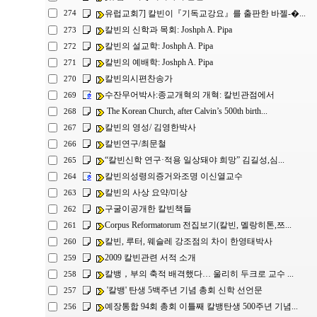
유럽교회7] 칼빈이『기독교강요』를 출판한 바젤-�...
274
칼빈의 신학과 목회: Joshph A. Pipa
273
칼빈의 설교학: Joshph A. Pipa
272
칼빈의 예배학: Joshph A. Pipa
271
칼빈의시편찬송가
270
수잔무어박사:종교개혁의 개혁: 칼빈관점에서
269
The Korean Church, after Calvin’s 500th birth...
268
칼빈의 영성/ 김영한박사
267
칼빈연구/최문철
266
“칼빈신학 연구·적용 일상돼야 희망” 김길성,심...
265
칼빈의성령의증거와조명 이신열교수
264
칼빈의 사상 요약/미상
263
구굴이공개한 칼빈책들
262
Corpus Reformatorum 전집보기(칼빈, 멜랑히톤,쯔...
261
칼빈, 루터, 웨슬레 강조점의 차이 한영태박사
260
2009 칼빈관련 서적 소개
259
칼뱅，부의 축적 배격했다… 울리히 두크로 교수 ...
258
'칼뱅' 탄생 5백주년 기념 총회 신학 선언문
257
예장통합 94회 총회 이틀째 칼뱅탄생 500주년 기념...
256