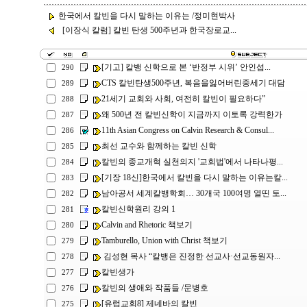
한국에서 칼빈을 다시 말하는 이유는 /정미현박사
[이장식 칼럼] 칼빈 탄생 500주년과 한국장로교...
[기고] 칼뱅 신학으로 본 ‘반정부 시위’ 안인섭...
290
CTS 칼빈탄생500주년, 복음을잃어버린중세기 대담
289
21세기 교회와 사회, 여전히 칼빈이 필요하다”
288
왜 500년 전 칼빈신학이 지금까지 이토록 강력한가
287
11th Asian Congress on Calvin Research & Consul...
286
최선 교수와 함께하는 칼빈 신학
285
칼빈의 종교개혁 실천의지 '교회법'에서 나타나평...
284
[기장 18신]한국에서 칼빈을 다시 말하는 이유는칼...
283
남아공서 세계칼뱅학회… 30개국 100여명 열띤 토...
282
칼빈신학원리 강의 1
281
Calvin and Rhetoric 책보기
280
Tamburello, Union with Christ 책보기
279
김성현 목사 “칼뱅은 진정한 선교사·선교동원자...
278
칼빈생가
277
칼빈의 생애와 작품들 /문병호
276
[유럽교회8] 제네바의 칼빈
275