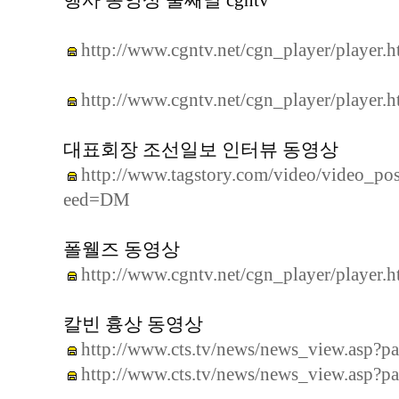
행사 동영상 둘째날 cgntv
http://www.cgntv.net/cgn_player/player
http://www.cgntv.net/cgn_player/player
대표회장 조선일보 인터뷰 동영상
http://www.tagstory.com/video/video_p
eed=DM
폴웰즈 동영상
http://www.cgntv.net/cgn_player/player
칼빈 흉상 동영상
http://www.cts.tv/news/news_view.as
http://www.cts.tv/news/news_view.as