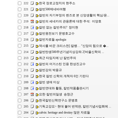
한국 장로교정치의 현주소
222
칼빈500제네바여행
221
칼빈의 자기부정의 렌즈로 본 신앙생활의 핵심/윤...
220
칼빈의 세네카의 관용론에 대한 주석: 이양호
219
칼빈 없는 칼빈주의? 정미현
218
칼빈원전보기 문병호교수
217
칼빈자료들 apologia
216
역사를 바꾼 크리스천] 칼뱅… “신앙의 힘으로 �...
215
칼빈탄생500주년기념지상강좌 2|'바울신학의 ...
214
최근 타임지에 난 칼빈주의
213
칼빈의 어거스틴 인용 한성진교수
212
칼빈강의 박용규
211
한국 칼빈 신학의 개척자 6인 기린다
210
칼빈 생애 미상
209
칼빈연대와 활동, 칼빈작품출판시기
208
요한·칼빈의일생 송창근
207
한국칼빈신학연구소 문병호
206
기독교강요> 현대 불어 번역판, 칼빈기념사업회에 ...
205
calvin: heritage and destiny 많은 자료들
204