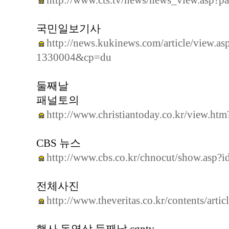
http://www.cts.tv/news/news_view.as
국민일보기사
http://news.kukinews.com/article/view
1330004&cp=du
둘째날
패널토의
http://www.christiantoday.co.kr/view.ht
CBS 뉴스
http://www.cbs.co.kr/chnocut/show.asp?
전체사진
http://www.theveritas.co.kr/contents/art