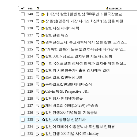
[이장식 칼럼] 칼빈 탄생 500주년과 한국장로교...
240
장 칼뱅(믿음의 거장 시리즈 1 신학) (심장을 바친...
239
칼빈사진 제네바대학
238
칼빈관련 뉴스
237
권혁진선교사: 종교개혁유적지 요한 칼빈: 크리스...
236
"거룩한 말씀의 도움 없인 하나님께 다가갈 수 없...
235
칼빈500과 장로교 일치위한 지도자간담회
234
한국장로교회 정체성 회복과 일치를 위한 현실...
233
칼빈의 시편찬송가> 출판 감사예배 열려
232
조선일보 칼빈탄생 500
231
동아일보칼빈500 제네바소식
230
Calvin 특집: Perspective: JRT
229
칼빈행사 인터넷자료들
228
제네바교회 예배(1542년) /주승중
227
칼빈탄생500 기념특집 기독공보
226
칼빈500 동영상 신문기사
225
칼빈에 대하여 이종윤박사 조선일보 인터뷰
224
칼빈탄생 500 기념 사이트 chtoday
223