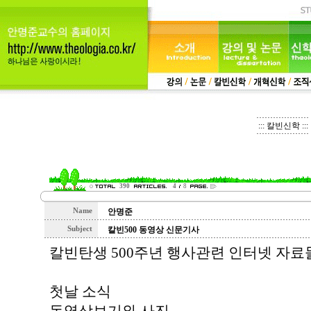
::: 칼빈신학 :::
390
4
8
Name
안명준
Subject
칼빈500 동영상 신문기사
칼빈탄생 500주년 행사관련 인터넷 자료
첫날 소식