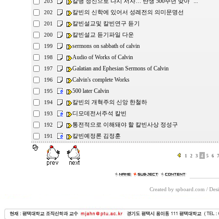
칼뱅 정신으로 다시 서자… 탄생 500주년 맞아 “...
203
칼빈의 신학에 있어서 성례전의 의미문명선
202
칼빈설교및 칼빈연구 듣기
201
칼빈설교 듣기파일 다운
200
sermons on sabbath of calvin
199
Audio of Works of Calvin
198
Galatian and Ephesian Sermons of Calvin
197
Calvin's complete Works
196
500 later Calvin
195
칼빈의 개혁주의 신앙 한철하
194
디모데전서주석 칼빈
193
통전적으로 이해돼야 할 칼빈사상 정성구
192
칼빈예정론 김정훈
191
1
2
3
4
5
6
Created by spboard.com
/
Desi