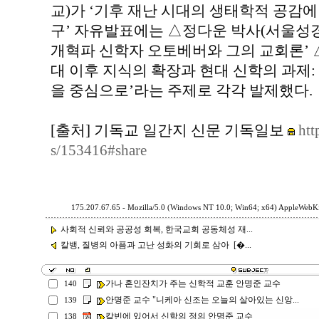
교)가 ‘기후 재난 시대의 생태학적 공감
구’ 자유발표에는 △정다운 박사(서울성
개혁파 신학자 오토베버와 그의 교회론’ 
대 이후 지식의 확장과 현대 신학의 과제
을 중심으로’라는 주제로 각각 발제했다.
[출처] 기독교 일간지 신문 기독일보
htt
s/153416#share
175.207.67.65 - Mozilla/5.0 (Windows NT 10.0; Win64; x64) AppleWebKi
사회적 신뢰와 공공성 회복, 한국교회 공동체성 재...
칼뱅, 질병의 아픔과 고난 성화의 기회로 삼아 [�...
가나 혼인잔치가 주는 신학적 교훈 안명준 교수
140
안명준 교수 "니케아 신조는 오늘의 살아있는 신앙...
139
칼빈에 있어서 신학의 정의 안명준 교수
138