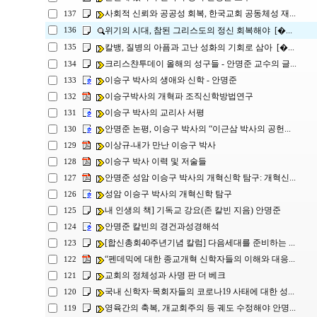
사회적 신뢰와 공공성 회복, 한국교회 공동체성 재...
137
위기의 시대, 참된 그리스도의 정신 회복해야 [�...
136
칼뱅, 질병의 아픔과 고난 성화의 기회로 삼아 [�...
135
크리스챤투데이 올해의 성구들 - 안명준 교수의 글...
134
이승구 박사의 생애와 신학 - 안명준
133
이승구박사의 개혁파 조직신학방법연구
132
이승구 박사의 교리사 서평
131
안명준 논평, 이승구 박사의 “이근삼 박사의 공헌...
130
이상규-내가 만난 이승구 박사
129
이승구 박사 이력 및 저술들
128
안명준 성암 이승구 박사의 개혁신학 탐구: 개혁신...
127
성암 이승구 박사의 개혁신학 탐구
126
내 인생의 책] 기독교 강요(존 칼빈 지음) 안명준
125
안명준 칼빈의 경건과성경해석
124
[합신총회40주년기념 칼럼] 다음세대를 준비하는 ...
123
“펜데믹에 대한 종교개혁 신학자들의 이해와 대응...
122
교회의 정체성과 사명 판 더 베크
121
국내 신학자·목회자들의 코로나19 사태에 대한 성...
120
영육간의 축복, 개교회주의 등 궤도 수정해야 안명...
119