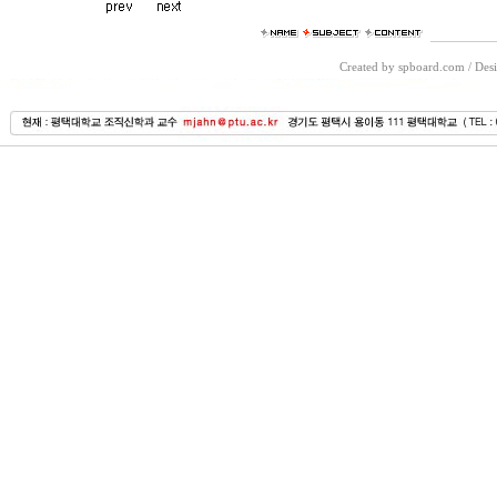
Created by spboard.com
/
Desi