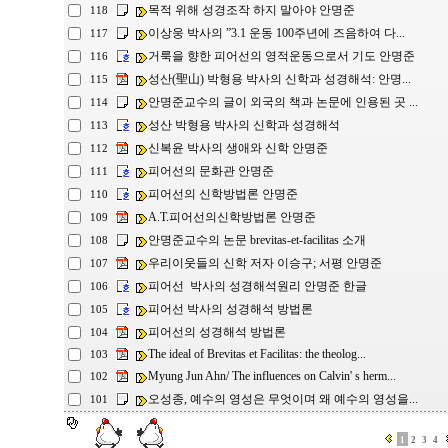
목적 위해 성경조작 하지 말아야 안명준
118
이상웅 박사의 ”3.1 운동 100주년에 즈음하여 다...
117
거룩을 향한 피어선의 영적운동으로서 기도 안명준
116
성산(聖山) 박형용 박사의 신학과 성경해석: 안명...
115
안명준교수의 글이 외국의 책과 논문에 인용된 곳 ...
114
성산 박형용 박사의 신학과 성경해석
113
신복윤 박사의 생애와 신학 안명준
112
피어선의 문화관 안명준
111
피어선의 신학방법론 안명준
110
A.T.피어선의신학방법론 안명준
109
안명준교수의 논문 brevitas-et-facilitas 소개
108
우리이웃들의 신학 저자 이승구; 서평 안명준
107
피어선 박사의 성경해석원리 안명준 한글
106
피어선 박사의 성경해석 방법론
105
피어선의 성경해석 방법론
104
The ideal of Brevitas et Facilitas: the theolog...
103
Myung Jun Ahn/ The influences on Calvin' s herm...
102
오성종, 예수의 영성은 무엇이며 왜 예수의 영성을...
101
1
2
3
4