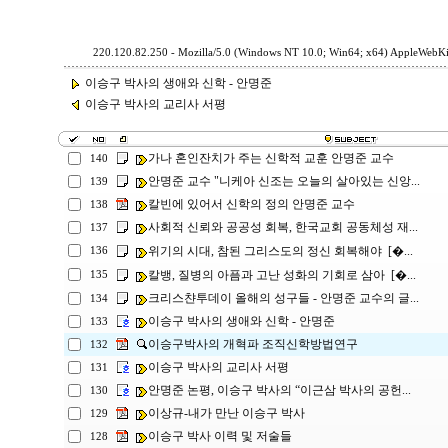
220.120.82.250 - Mozilla/5.0 (Windows NT 10.0; Win64; x64) AppleWebKi
이승구 박사의 생애와 신학 - 안명준
이승구 박사의 교리사 서평
가나 혼인잔치가 주는 신학적 교훈 안명준 교수
140
안명준 교수 "니케아 신조는 오늘의 살아있는 신앙...
139
칼빈에 있어서 신학의 정의 안명준 교수
138
사회적 신뢰와 공공성 회복, 한국교회 공동체성 재...
137
위기의 시대, 참된 그리스도의 정신 회복해야 [�...
136
칼뱅, 질병의 아픔과 고난 성화의 기회로 삼아 [�...
135
크리스챤투데이 올해의 성구들 - 안명준 교수의 글...
134
이승구 박사의 생애와 신학 - 안명준
133
이승구박사의 개혁파 조직신학방법연구
132
이승구 박사의 교리사 서평
131
안명준 논평, 이승구 박사의 “이근삼 박사의 공헌...
130
이상규-내가 만난 이승구 박사
129
이승구 박사 이력 및 저술들
128