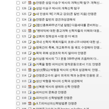
안명준 성암 이승구 박사의 개혁신학 탐구: 개혁신...
127
성암 이승구 박사의 개혁신학 탐구
126
내 인생의 책] 기독교 강요(존 칼빈 지음) 안명준
125
안명준 칼빈의 경건과성경해석
124
[합신총회40주년기념 칼럼] 다음세대를 준비하는 ...
123
“펜데믹에 대한 종교개혁 신학자들의 이해와 대응...
122
교회의 정체성과 사명 판 더 베크
121
국내 신학자·목회자들의 코로나19 사태에 대한 성...
120
영육간의 축복, 개교회주의 등 궤도 수정해야 안명...
119
목적 위해 성경조작 하지 말아야 안명준
118
이상웅 박사의 ”3.1 운동 100주년에 즈음하여 다...
117
거룩을 향한 피어선의 영적운동으로서 기도 안명준
116
성산(聖山) 박형용 박사의 신학과 성경해석: 안명...
115
안명준교수의 글이 외국의 책과 논문에 인용된 곳 ...
114
성산 박형용 박사의 신학과 성경해석
113
신복윤 박사의 생애와 신학 안명준
112
피어선의 문화관 안명준
111
피어선의 신학방법론 안명준
110
A.T.피어선의신학방법론 안명준
109